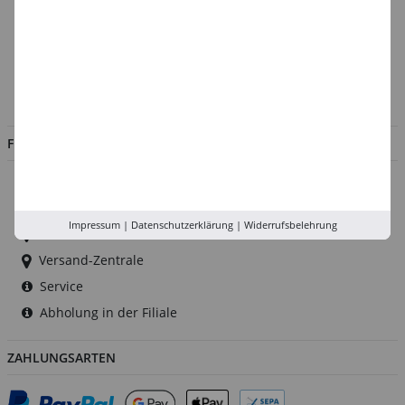
Über uns
Kontakt
Impressum
Jobs
FILIALEN
Düsseldorf
Köln
Impressum
|
Datenschutzerklärung
|
Widerrufsbelehrung
Rhein-Ruhr
Versand-Zentrale
Service
Abholung in der Filiale
ZAHLUNGSARTEN