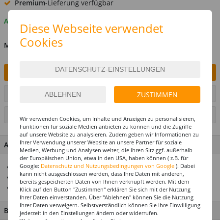
Premium
-Lieferung verfügbar
Auf Lager
Diese Webseite verwendet
Cookies
MENGE
IN DEN WARENKORB
ARTIKEL AUF WUNSCHLISTE SETZEN
ZUSTIMMEN
SEITE DRUCKEN
Wir verwenden Cookies, um Inhalte und Anzeigen zu personalisieren,
Funktionen für soziale Medien anbieten zu können und die Zugriffe
auf unsere Website zu analysieren. Zudem geben wir Informationen zu
Ihrer Verwendung unserer Website an unsere Partner für soziale
ARTIKEL MERKMALE & DETAILS
Medien, Werbung und Analysen weiter, die ihren Sitz ggf. außerhalb
der Europäischen Union, etwa in den USA, haben können ( z.B. für
Google:
Datenschutz und Nutzungsbedingungen von Google
). Dabei
Für winterliche Deko
kann nicht ausgeschlossen werden, dass Ihre Daten mit anderen,
Schwer Entflammbar (B1)
bereits gespeicherten Daten von Ihnen verknüpft werden. Mit dem
Einfach anzubringen
Klick auf den Button "Zustimmen" erklären Sie sich mit der Nutzung
Ihrer Daten einverstanden. Über "Ablehnen" können Sie die Nutzung
Ihrer Daten verweigern. Selbstverständlich können Sie Ihre Einwilligung
BESCHREIBUNG
jederzeit in den Einstellungen ändern oder widerrufen.