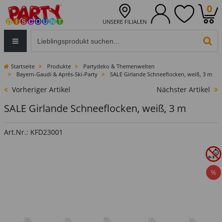
0
UNSERE FILIALEN
Eingabefeld für die Produktsuche im Header
PR
Startseite
Produkte
Partydeko & Themenwelten
Bayern-Gaudi & Après-Ski-Party
SALE Girlande Schneeflocken, weiß, 3 m
Vorheriger Artikel
Nächster Artikel
SALE Girlande Schneeflocken, weiß, 3 m
Art.Nr.: KFD23001
%