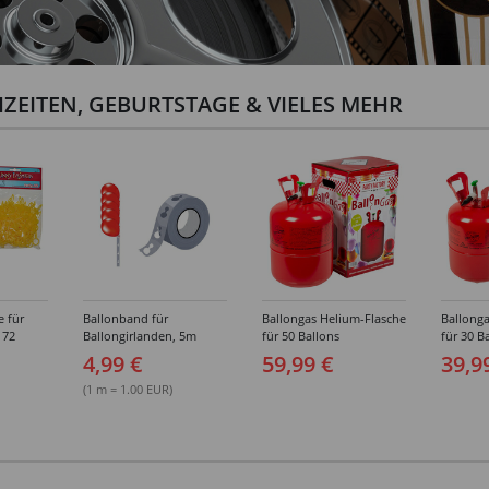
ZEITEN, GEBURTSTAGE & VIELES MEHR
e für
Ballonband für
Ballongas Helium-Flasche
Ballonga
 72
Ballongirlanden, 5m
für 50 Ballons
für 30 B
Deko-Band aus PVC
4,99 €
59,99 €
39,9
(1 m = 1.00 EUR)