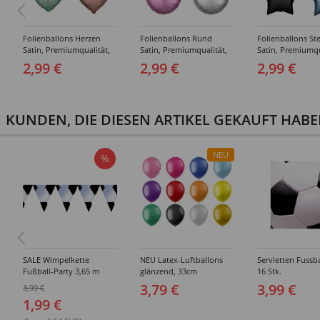
Folienballons Herzen
Folienballons Rund
Folienballons St
Satin, Premiumqualität,
Satin, Premiumqualität,
Satin, Premiumqu
beidseitig bedruckt,
beidseitig bedruckt,
beidseitig bedruc
2,99 €
2,99 €
2,99 €
Größe: ca. 43 cm -
Größe: ca. 43 cm -
Größe: ca. 45 cm 
Verschiedene Farben
Verschiedene Farben
Verschiedene Fa
KUNDEN, DIE DIESEN ARTIKEL GEKAUFT HAB
NEU
%
SALE Wimpelkette
NEU Latex-Luftballons
Servietten Fussba
Fußball-Party 3,65 m
glänzend, 33cm
16 Stk.
Durchmesser, 10er-Pack,
3,79 €
3,99 €
3,99 €
Metallic-Ballons,
1,99 €
verschiedene Farben