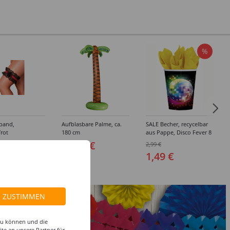
%
band,
Aufblasbare Palme, ca.
SALE Becher, recycelbar
rot
180 cm
aus Pappe, Disco Fever 8
Stk. 266 ml
 €
18,99 €
2,99 €
1,49 €
ZUSTIMMEN
 zu können und die
te an unsere Partner für