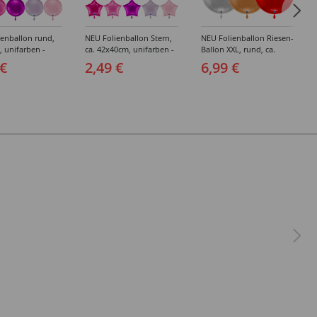
enballon rund,
NEU Folienballon Stern,
NEU Folienballon Riesen-
, unifarben -
ca. 42x40cm, unifarben -
Ballon XXL, rund, ca.
edene Farben
verschiedene Farben
75x75cm, unifarben -
 €
2,49 €
6,99 €
verschiedene Farben