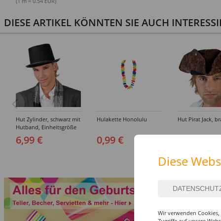
(1 m = 0.54 EUR)
DIESE ARTIKEL KÖNNTEN SIE AUCH INTERESS
Hut Zylinder, schwarz mit
Hulakette Honolulu
Hut Pirat Jack, b
Hutband, Einheitsgröße
6,99 €
0,99 €
8,99 €
Diese Webs
Wir verwenden Cookies, 
Zugriffe auf unsere Web