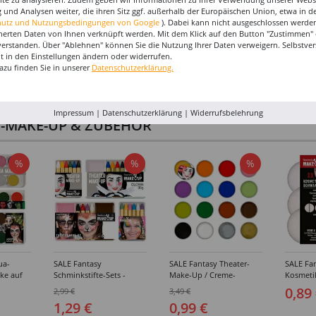
 und Analysen weiter, die ihren Sitz ggf. außerhalb der Europäischen Union, etwa in 
hutz und Nutzungsbedingungen von Google
). Dabei kann nicht ausgeschlossen werden
herten Daten von Ihnen verknüpft werden. Mit dem Klick auf den Button "Zustimmen" er
verstanden. Über "Ablehnen" können Sie die Nutzung Ihrer Daten verweigern. Selbstver
eit in den Einstellungen ändern oder widerrufen.
azu finden Sie in unserer
Datenschutzerklärung.
Impressum
|
Datenschutzerklärung
|
Widerrufsbelehrung
I-MAKE-UP & ZUBEHÖR
%
%
%
ua-
SALE Fantasy
SALE Fantasy Theater-
SALE Fan
ke auf
Schminkstifte-Sets -
Make-Up / Creme-
Kosmeti
kästen /
Verschiedene
Schminke auf Fettbasis,
Verschie
0,89
2,99 €
3,49 €
hiedene
Ausführungen
25g - Verschiedene
1,29 €
0,99 €
Karnevalsfarben