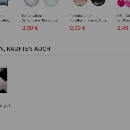
erne
Folienballons
Folienballons /
NEU Foli
alität,
Seifenblasen Kristall, ca.
Kugelballons rund, Orbz,
ca. 38cm
kt,
35 cm - Verschiedene
Unifarben, ca. 40 cm -
verschi
3,99 €
9,99 €
2,49
-
Farben
Verschiedene Farben
rben
EN, KAUFTEN AUCH
ll groß,