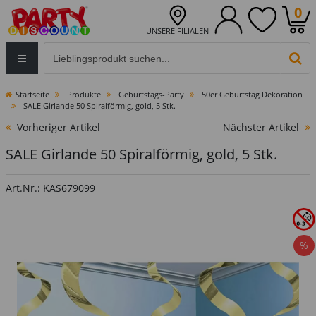
0
UNSERE FILIALEN
Eingabefeld für die Produktsuche im Header
PR
Startseite
Produkte
Geburtstags-Party
50er Geburtstag Dekoration
SALE Girlande 50 Spiralförmig, gold, 5 Stk.
Vorheriger Artikel
Nächster Artikel
SALE Girlande 50 Spiralförmig, gold, 5 Stk.
Art.Nr.: KAS679099
%