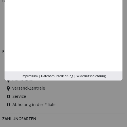
UNTERNEHMEN
Über uns
Kontakt
Impressum
Jobs
FILIALEN
Düsseldorf
Köln
Impressum
|
Datenschutzerklärung
|
Widerrufsbelehrung
Rhein-Ruhr
Versand-Zentrale
Service
Abholung in der Filiale
ZAHLUNGSARTEN