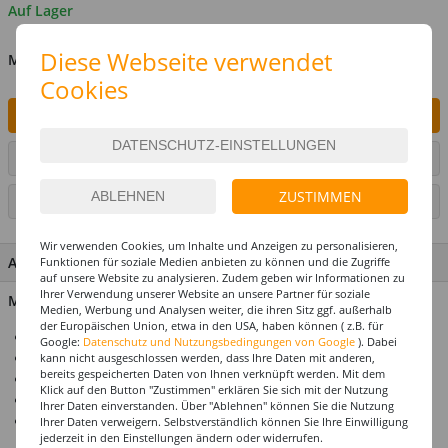
Auf Lager
Diese Webseite verwendet
MENGE
Cookies
IN DEN WARENKORB
ARTIKEL AUF WUNSCHLISTE SETZEN
ZUSTIMMEN
SEITE DRUCKEN
Wir verwenden Cookies, um Inhalte und Anzeigen zu personalisieren,
ARTIKEL MERKMALE & DETAILS
Funktionen für soziale Medien anbieten zu können und die Zugriffe
auf unsere Website zu analysieren. Zudem geben wir Informationen zu
Ihrer Verwendung unserer Website an unsere Partner für soziale
Material: 100% Kunststoff
Medien, Werbung und Analysen weiter, die ihren Sitz ggf. außerhalb
der Europäischen Union, etwa in den USA, haben können ( z.B. für
Für die perfekte Geburtstagsparty
Google:
Datenschutz und Nutzungsbedingungen von Google
). Dabei
Alle Artikel abgestimmt im Design
kann nicht ausgeschlossen werden, dass Ihre Daten mit anderen,
bereits gespeicherten Daten von Ihnen verknüpft werden. Mit dem
Premium-Qualität
Klick auf den Button "Zustimmen" erklären Sie sich mit der Nutzung
Top-Preis-Leistungsverhältnis
Ihrer Daten einverstanden. Über "Ablehnen" können Sie die Nutzung
Ca. 60 cm lang
Ihrer Daten verweigern. Selbstverständlich können Sie Ihre Einwilligung
jederzeit in den Einstellungen ändern oder widerrufen.