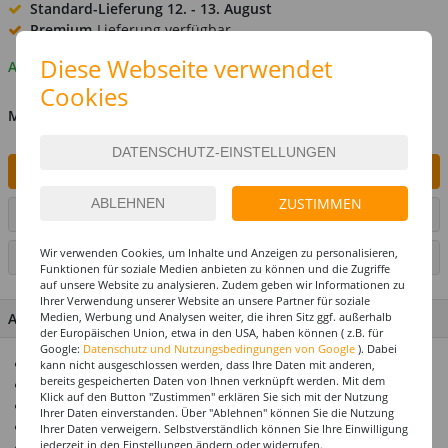
Standard-Lieferung
12. - 13. August
Premium
-Lieferung verfügbar
Diese Webseite verwendet
Auf Lager
Cookies
MENGE
IN DEN WARENKORB
ZUSTIMMEN
ARTIKEL AUF WUNSCHLISTE SETZEN
Wir verwenden Cookies, um Inhalte und Anzeigen zu personalisieren,
SEITE DRUCKEN
Funktionen für soziale Medien anbieten zu können und die Zugriffe
auf unsere Website zu analysieren. Zudem geben wir Informationen zu
Ihrer Verwendung unserer Website an unsere Partner für soziale
ARTIKEL MERKMALE & DETAILS
Medien, Werbung und Analysen weiter, die ihren Sitz ggf. außerhalb
der Europäischen Union, etwa in den USA, haben können ( z.B. für
Google:
Datenschutz und Nutzungsbedingungen von Google
). Dabei
Hält Helium oder Luft ca. 14 Tage
kann nicht ausgeschlossen werden, dass Ihre Daten mit anderen,
bereits gespeicherten Daten von Ihnen verknüpft werden. Mit dem
Riesenauswahl! Über 1000 Ballonmotive
Klick auf den Button "Zustimmen" erklären Sie sich mit der Nutzung
Ideal zusammen mit unseren Ballongewichten
Ihrer Daten einverstanden. Über "Ablehnen" können Sie die Nutzung
Top Preis-Leistungsverhältnis
Ihrer Daten verweigern. Selbstverständlich können Sie Ihre Einwilligung
jederzeit in den Einstellungen ändern oder widerrufen.