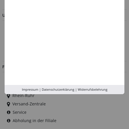
UNTERNEHMEN
Über uns
Kontakt
Impressum
Jobs
FILIALEN
Düsseldorf
Köln
Impressum
|
Datenschutzerklärung
|
Widerrufsbelehrung
Rhein-Ruhr
Versand-Zentrale
Service
Abholung in der Filiale