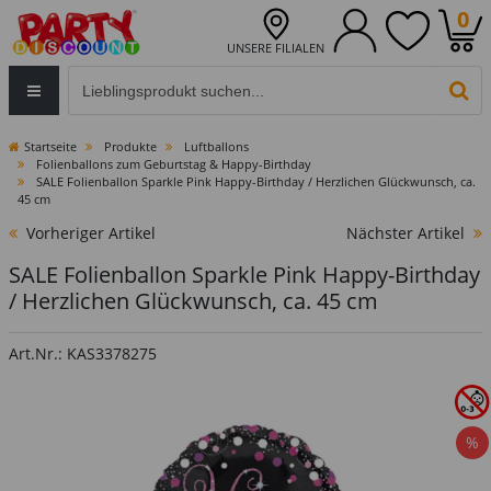
0
UNSERE FILIALEN
Eingabefeld für die Produktsuche im Header
PR
Startseite
Produkte
Luftballons
Folienballons zum Geburtstag & Happy-Birthday
SALE Folienballon Sparkle Pink Happy-Birthday / Herzlichen Glückwunsch, ca.
45 cm
Vorheriger Artikel
Nächster Artikel
SALE Folienballon Sparkle Pink Happy-Birthday
/ Herzlichen Glückwunsch, ca. 45 cm
Art.Nr.: KAS3378275
%