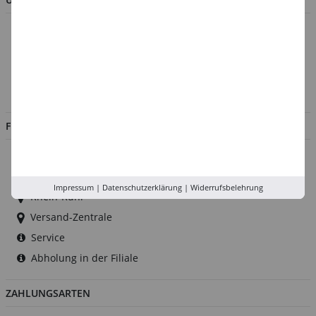
Über uns
Kontakt
Impressum
Jobs
FILIALEN
Düsseldorf
Köln
Impressum
|
Datenschutzerklärung
|
Widerrufsbelehrung
Rhein-Ruhr
Versand-Zentrale
Service
Abholung in der Filiale
ZAHLUNGSARTEN