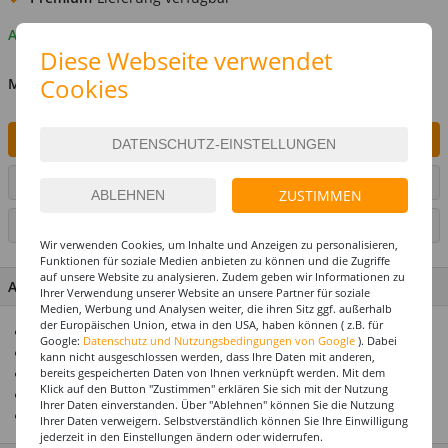
Auf Lager
Diese Webseite verwendet
Cookies
MENGE
IN DEN WARENKORB
ARTIKEL AUF WUNSCHLISTE SETZEN
ZUSTIMMEN
SEITE DRUCKEN
Wir verwenden Cookies, um Inhalte und Anzeigen zu personalisieren,
Funktionen für soziale Medien anbieten zu können und die Zugriffe
auf unsere Website zu analysieren. Zudem geben wir Informationen zu
ARTIKEL MERKMALE & DETAILS
Ihrer Verwendung unserer Website an unsere Partner für soziale
Medien, Werbung und Analysen weiter, die ihren Sitz ggf. außerhalb
der Europäischen Union, etwa in den USA, haben können ( z.B. für
Hält Helium oder Luft ca. 14 Tage
Google:
Datenschutz und Nutzungsbedingungen von Google
). Dabei
Riesenauswahl! Über 1000 Ballonmotive
kann nicht ausgeschlossen werden, dass Ihre Daten mit anderen,
Ideal zusammen mit unseren Ballongewichten
bereits gespeicherten Daten von Ihnen verknüpft werden. Mit dem
Klick auf den Button "Zustimmen" erklären Sie sich mit der Nutzung
Top Preis-Leistungsverhältnis
Ihrer Daten einverstanden. Über "Ablehnen" können Sie die Nutzung
Einfach eine tolle Geschenkidee
Ihrer Daten verweigern. Selbstverständlich können Sie Ihre Einwilligung
jederzeit in den Einstellungen ändern oder widerrufen.