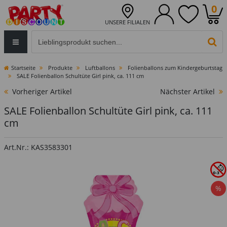
0
UNSERE FILIALEN
Eingabefeld für die Produktsuche im Header
PR
Startseite
Produkte
Luftballons
Folienballons zum Kindergeburtstag
SALE Folienballon Schultüte Girl pink, ca. 111 cm
Vorheriger Artikel
Nächster Artikel
SALE Folienballon Schultüte Girl pink, ca. 111
cm
Art.Nr.: KAS3583301
%