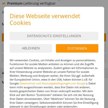
Premium
-Lieferung verfügbar
Auf Lager
Diese Webseite verwendet
Cookies
MENGE
IN DEN WARENKORB
ARTIKEL AUF WUNSCHLISTE SETZEN
ZUSTIMMEN
SEITE DRUCKEN
Wir verwenden Cookies, um Inhalte und Anzeigen zu personalisieren,
Funktionen für soziale Medien anbieten zu können und die Zugriffe
auf unsere Website zu analysieren. Zudem geben wir Informationen zu
Ihrer Verwendung unserer Website an unsere Partner für soziale
ARTIKEL MERKMALE & DETAILS
Medien, Werbung und Analysen weiter, die ihren Sitz ggf. außerhalb
der Europäischen Union, etwa in den USA, haben können ( z.B. für
Material: 100% ABS-Kunststoff
Google:
Datenschutz und Nutzungsbedingungen von Google
). Dabei
kann nicht ausgeschlossen werden, dass Ihre Daten mit anderen,
Künstliche Fingernägel zum Aufkleben
bereits gespeicherten Daten von Ihnen verknüpft werden. Mit dem
Klick auf den Button "Zustimmen" erklären Sie sich mit der Nutzung
Ideal für Karneval, Halloween und Mottopartys
Ihrer Daten einverstanden. Über "Ablehnen" können Sie die Nutzung
Wertet viele Verkleidungen im Handumdrehen auf
Ihrer Daten verweigern. Selbstverständlich können Sie Ihre Einwilligung
Inhalt: 12 Stück in verschiedenen Breiten
jederzeit in den Einstellungen ändern oder widerrufen.