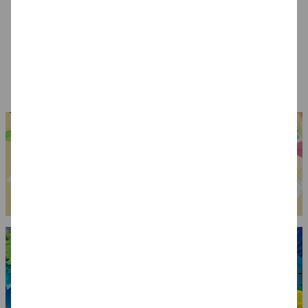
Blutiges Messer
Zähne Vampir mit
Draculas Eckzähne,
Gebißkleber
Dental Qualität
7,99 €
7,99 €
6,99 €