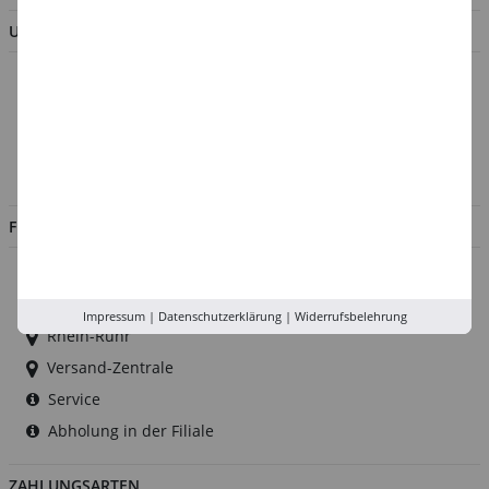
UNTERNEHMEN
Über uns
Kontakt
Impressum
Jobs
FILIALEN
Düsseldorf
Köln
Impressum
|
Datenschutzerklärung
|
Widerrufsbelehrung
Rhein-Ruhr
Versand-Zentrale
Service
Abholung in der Filiale
ZAHLUNGSARTEN