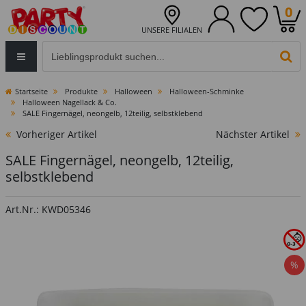
0
UNSERE FILIALEN
Eingabefeld für die Produktsuche im Header
PR
Startseite
Produkte
Halloween
Halloween-Schminke
Halloween Nagellack & Co.
SALE Fingernägel, neongelb, 12teilig, selbstklebend
Vorheriger Artikel
Nächster Artikel
SALE Fingernägel, neongelb, 12teilig,
selbstklebend
Art.Nr.: KWD05346
%