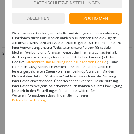
So erreichen Sie das PARTY-DISCOUNT-Team
Hotline:
ZUSTIMMEN
Mo. - Fr. von 8.00 - 17.00 Uhr
02056 - 584440
Wir verwenden Cookies, um Inhalte und Anzeigen zu personalisieren,
Funktionen für soziale Medien anbieten zu können und die Zugriffe
info@party-discount.de
auf unsere Website zu analysieren. Zudem geben wir Informationen zu
Ihrer Verwendung unserer Website an unsere Partner für soziale
Medien, Werbung und Analysen weiter, die ihren Sitz ggf. außerhalb
SERVICE & INFORMATION
der Europäischen Union, etwa in den USA, haben können ( z.B. für
Google:
Datenschutz und Nutzungsbedingungen von Google
). Dabei
Hilfe & Fragen
kann nicht ausgeschlossen werden, dass Ihre Daten mit anderen,
bereits gespeicherten Daten von Ihnen verknüpft werden. Mit dem
Großabnehmer
Klick auf den Button "Zustimmen" erklären Sie sich mit der Nutzung
Ihrer Daten einverstanden. Über "Ablehnen" können Sie die Nutzung
Gutscheine
Ihrer Daten verweigern. Selbstverständlich können Sie Ihre Einwilligung
jederzeit in den Einstellungen ändern oder widerrufen.
Datenschutz
Weitere Informationen dazu finden Sie in unserer
Widerrufsformular
Datenschutzerklärung.
Widerruf
Barrierefreiheit
Cookie-Einstellungen