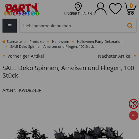
0
UNSERE FILIALEN
Eingabefeld für die Produktsuche im Header
PR
Startseite
Produkte
Halloween
Halloween Party-Dekoration
SALE Deko Spinnen, Ameisen und Fliegen, 100 Stück
Vorheriger Artikel
Nächster Artikel
SALE Deko Spinnen, Ameisen und Fliegen, 100
Stück
Art.Nr.: KWD8243F
%