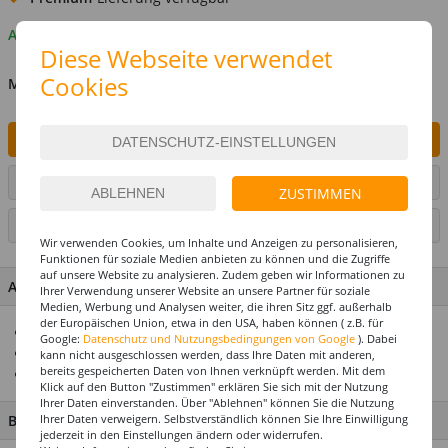
Auf Lager
Diese Webseite verwendet
Cookies
MENGE
IN DEN WARENKORB
ARTIKEL AUF WUNSCHLISTE SETZEN
ZUSTIMMEN
SEITE DRUCKEN
Wir verwenden Cookies, um Inhalte und Anzeigen zu personalisieren,
Funktionen für soziale Medien anbieten zu können und die Zugriffe
auf unsere Website zu analysieren. Zudem geben wir Informationen zu
ARTIKEL MERKMALE & DETAILS
Ihrer Verwendung unserer Website an unsere Partner für soziale
Medien, Werbung und Analysen weiter, die ihren Sitz ggf. außerhalb
der Europäischen Union, etwa in den USA, haben können ( z.B. für
Ideal für Halloween-Partys
Google:
Datenschutz und Nutzungsbedingungen von Google
). Dabei
Zum Dekorieren oder als Accessoire
kann nicht ausgeschlossen werden, dass Ihre Daten mit anderen,
bereits gespeicherten Daten von Ihnen verknüpft werden. Mit dem
Enthält 50 Ameisen, 25 Spinnen, 25 Fliegen
Klick auf den Button "Zustimmen" erklären Sie sich mit der Nutzung
Ihrer Daten einverstanden. Über "Ablehnen" können Sie die Nutzung
Ihrer Daten verweigern. Selbstverständlich können Sie Ihre Einwilligung
BESCHREIBUNG
jederzeit in den Einstellungen ändern oder widerrufen.