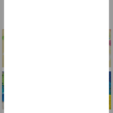
Blutiges Messer
Zähne Vampir mit
Draculas Eckzähne,
Gebißkleber
Dental Qualität
7,99 €
7,99 €
6,99 €