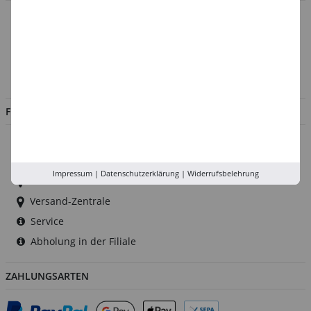
Über uns
Kontakt
Impressum
Jobs
FILIALEN
Düsseldorf
Köln
Impressum
|
Datenschutzerklärung
|
Widerrufsbelehrung
Rhein-Ruhr
Versand-Zentrale
Service
Abholung in der Filiale
ZAHLUNGSARTEN