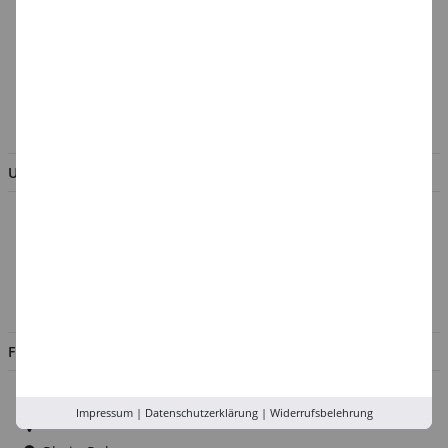
Cookie-Einstellungen
Batterieentsorgung &
Verpackungsverordnung
AGB & Kundeninformation
BESTELLUNG WIDERRUFEN
UNTERNEHMEN
Über uns
Kontakt
Impressum
Jobs
FILIALEN
Düsseldorf
Impressum
|
Datenschutzerklärung
|
Widerrufsbelehrung
Köln