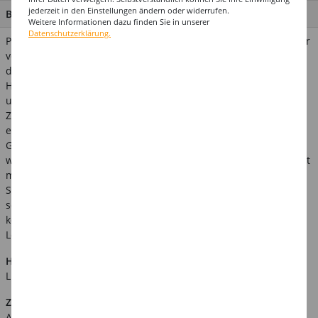
jederzeit in den Einstellungen ändern oder widerrufen.
BESCHREIBUNG
Weitere Informationen dazu finden Sie in unserer
Datenschutzerklärung.
Papierdekorationen liegen voll im Trend und sind bezüglich der
verwendeten Rohstoffe, der Herstellung und des Recyclings
deutlich umweltschonender als andere Produkte! Die Deko-
Hänger können bspw. einfach an die Decke gehangen werden
und schmücken so jede Großbritannien- und England-Party!
Zudem ist dieser Artikel gemäß DIN 4102-1 als "schwer
entflammbar" klassifiziert und kann daher ideal für die
Gastronomie und öffentliche Veranstaltungen verwendet
werden. Bitte beachten Sie dass dieses Produkt nicht in Kontakt
mit Wasser kommen und nicht über längere Zeit dem direktem
Sonnenlicht ausgesetzt sein sollte da es auf Grund seiner
schonenden Verarbeitung ansonsten an Farbstärke verlieren
könnte. Verwandte Suchbegriffe: England, Fußball, Britain,
London, Fest, Feiern
Hinweis:
Abgebildetes weiteres Zubehör ist nicht im
Lieferumfang enthalten.
Zusätzliche Produktinformationen:
Art.Nr.: KFD77392C