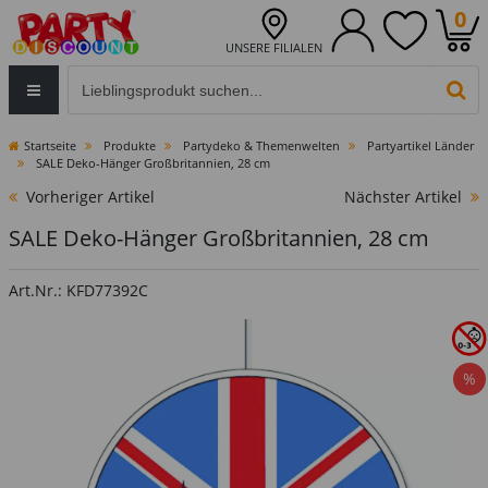
0
UNSERE FILIALEN
Eingabefeld für die Produktsuche im Header
PR
Startseite
Produkte
Partydeko & Themenwelten
Partyartikel Länder
SALE Deko-Hänger Großbritannien, 28 cm
Vorheriger Artikel
Nächster Artikel
SALE Deko-Hänger Großbritannien, 28 cm
Art.Nr.: KFD77392C
%