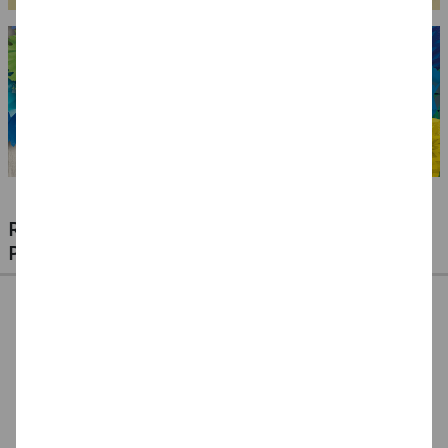
RIESIGE AUSWAHL KINDERSCHMINKEN,
PROFI-MAKE-UP & ZUBEHÖR
%
NEU Eulenspiegel
NEU Eulenspiegel
SALE Fantasy Aqua-
Metall-Paletten -
Schmink-Koffer -
Make-Up Schminke