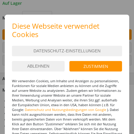
Auf Lager
MENGE
Diese Webseite verwendet
Cookies
IN DEN WARENKORB
ARTIKEL AUF WUNSCHLISTE SETZEN
SEITE DRUCKEN
ZUSTIMMEN
ARTIKEL MERKMALE & DETAILS
Wir verwenden Cookies, um Inhalte und Anzeigen zu personalisieren,
Funktionen für soziale Medien anbieten zu können und die Zugriffe
Material: Papier
auf unsere Website zu analysieren. Zudem geben wir Informationen zu
Ihrer Verwendung unserer Website an unsere Partner für soziale
Medien, Werbung und Analysen weiter, die ihren Sitz ggf. außerhalb
Schwer entflammbar (B1)
der Europäischen Union, etwa in den USA, haben können ( z.B. für
Und daher ideal für Gastronomie geeignet
Google:
Datenschutz und Nutzungsbedingungen von Google
). Dabei
Größe ca. 30 cm
kann nicht ausgeschlossen werden, dass Ihre Daten mit anderen,
Tolle Raumdekoration
bereits gespeicherten Daten von Ihnen verknüpft werden. Mit dem
Klick auf den Button "Zustimmen" erklären Sie sich mit der Nutzung
Einfach aufzuhängen
Ihrer Daten einverstanden. Über "Ablehnen" können Sie die Nutzung
Ihrer Daten verweigern. Selbstverständlich können Sie Ihre Einwilligung