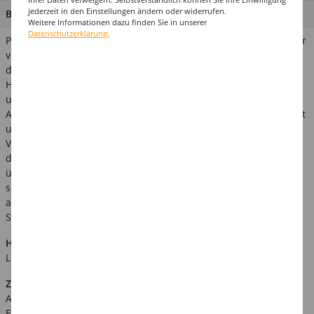
jederzeit in den Einstellungen ändern oder widerrufen.
BESCHREIBUNG
Weitere Informationen dazu finden Sie in unserer
Datenschutzerklärung.
Papierdekorationen liegen voll im Trend und sind bezüglich der
verwendeten Rohstoffe, der Herstellung und des Recyclings
deutlich umweltschonender als andere Produkte! Die Deko-
Hänger können bspw. einfach an die Decke gehangen werden
und schmücken so jede Australien-Party! Zudem ist dieser
Artikel gemäß DIN 4102-1 als "schwer entflammbar" klassifiziert
und kann daher ideal für die Gastronomie und öffentliche
Veranstaltungen verwendet werden. Bitte beachten Sie dass
dieses Produkt nicht in Kontakt mit Wasser kommen und nicht
über längere Zeit dem direktem Sonnenlicht ausgesetzt sein
sollte da es auf Grund seiner schonenden Verarbeitung
ansonsten an Farbstärke verlieren könnte. Verwandte
Suchbegriffe: Down Under, Australia, Outback, Fest, Feiern
Hinweis:
Abgebildetes weiteres Zubehör ist nicht im
Lieferumfang enthalten.
Zusätzliche Produktinformationen:
Art.Nr.: KFD77390D
EAN: 9002643773908