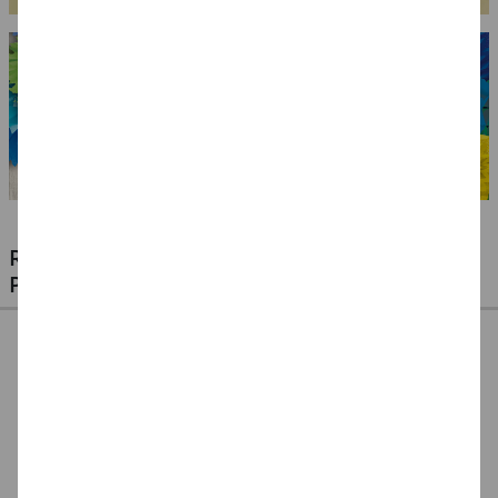
RIESIGE AUSWAHL KINDERSCHMINKEN,
PROFI-MAKE-UP & ZUBEHÖR
%
NEU Eulenspiegel
NEU Eulenspiegel
SALE Fantasy Aqua-
Metall-Paletten -
Schmink-Koffer -
Make-Up Schminke