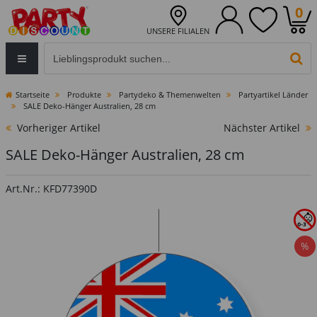
0
UNSERE FILIALEN
Eingabefeld für die Produktsuche im Header
PR
Startseite
Produkte
Partydeko & Themenwelten
Partyartikel Länder
SALE Deko-Hänger Australien, 28 cm
Vorheriger Artikel
Nächster Artikel
SALE Deko-Hänger Australien, 28 cm
Art.Nr.: KFD77390D
%