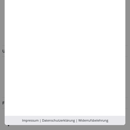
Cookie-Einstellungen
Batterieentsorgung &
Verpackungsverordnung
AGB & Kundeninformation
BESTELLUNG WIDERRUFEN
UNTERNEHMEN
Über uns
Kontakt
Impressum
Jobs
FILIALEN
Düsseldorf
Impressum
|
Datenschutzerklärung
|
Widerrufsbelehrung
Köln