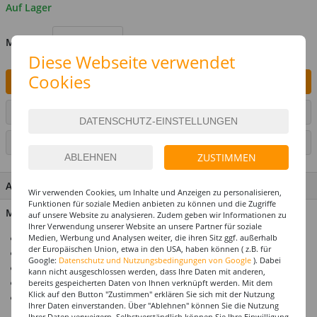
Auf Lager
MENGE
Diese Webseite verwendet
Cookies
IN DEN WARENKORB
ARTIKEL AUF WUNSCHLISTE SETZEN
SEITE DRUCKEN
ZUSTIMMEN
ARTIKEL MERKMALE & DETAILS
Wir verwenden Cookies, um Inhalte und Anzeigen zu personalisieren,
Funktionen für soziale Medien anbieten zu können und die Zugriffe
Material: Papier
auf unsere Website zu analysieren. Zudem geben wir Informationen zu
Ihrer Verwendung unserer Website an unsere Partner für soziale
Medien, Werbung und Analysen weiter, die ihren Sitz ggf. außerhalb
Schwer entflammbar (B1)
der Europäischen Union, etwa in den USA, haben können ( z.B. für
Und daher ideal für Gastronomie geeignet
Google:
Datenschutz und Nutzungsbedingungen von Google
). Dabei
Größe ca. 28 cm
kann nicht ausgeschlossen werden, dass Ihre Daten mit anderen,
Tolle Raumdekoration
bereits gespeicherten Daten von Ihnen verknüpft werden. Mit dem
Klick auf den Button "Zustimmen" erklären Sie sich mit der Nutzung
Einfach aufzuhängen
Ihrer Daten einverstanden. Über "Ablehnen" können Sie die Nutzung
Ihrer Daten verweigern. Selbstverständlich können Sie Ihre Einwilligung