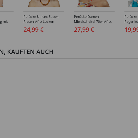
Perücke Unisex Super-
Perücke Damen
Perücke
ng mit
Riesen-Afro Locken
Mittelscheitel 70er-Afro,
Pagenko
ähne und
meliert, Havana, braun
Disco Queen, mahagoni
glamour,
24,99 €
27,99 €
19,9
e,
gesträhn
EN, KAUFTEN AUCH