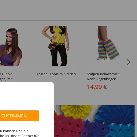
 Hippie,
Tasche Hippie mit Perlen
Stulpen Beinwärmer
gen, mit
Neon Regenbogen
ichen
 €
8,99 €
14,99 €
ZUSTIMMEN
 zu können und die
te an unsere Partner für