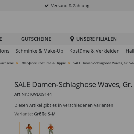
Versand & Zahlung
tsuche im Header
E
GUTSCHEINE
UNSERE FILIALEN
llons
Schminke & Make-Up
Kostüme & Verkleiden
Hal
wachsene
70er-Jahre Kostüme & Hippie
SALE Damen-Schlaghose Waves, Gr. S-
SALE Damen-Schlaghose Waves, Gr.
Art.Nr.: KWD09144
Diesen Artikel gibt es in verschiedenen Varianten:
Variante:
Größe S-M