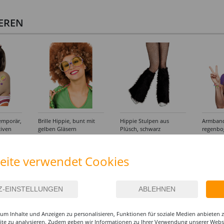
IEREN
emporär,
Brille Hippie, bunt mit
Hippie Stulpen aus
Armband
tiven
gelben Gläsern
Plüsch, schwarz
regenbo
Peaceze
4,99 €
12,99 €
3,99
eite verwendet Cookies
um Inhalte und Anzeigen zu personalisieren, Funktionen für soziale Medien anbieten
site zu analysieren. Zudem geben wir Informationen zu Ihrer Verwendung unserer Websi