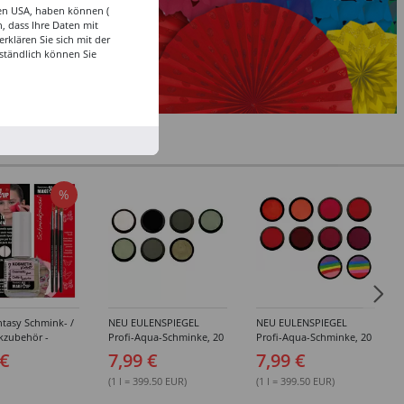
den USA, haben können (
, dass Ihre Daten mit
klären Sie sich mit der
ständlich können Sie
%
tasy Schmink- /
NEU EULENSPIEGEL
NEU EULENSPIEGEL
kzubehör -
Profi-Aqua-Schminke, 20
Profi-Aqua-Schminke, 20
dene Artikel
ml, Weiß- / Schwarz- &
ml, Rot-Töne -
 €
7,99 €
7,99 €
Grau-Töne -
Verschiedene Farben
Verschiedene Farben
(1 l = 399.50 EUR)
(1 l = 399.50 EUR)