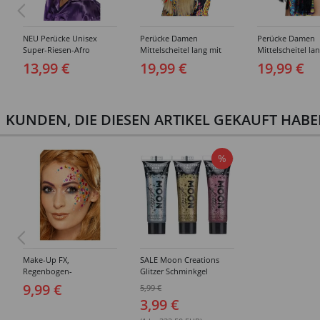
NEU Perücke Unisex
Perücke Damen
Perücke Damen
Super-Riesen-Afro
Mittelscheitel lang mit
Mittelscheitel la
Locken, schwarz
geflochtener Strähne und
geflochtener Str
13,99 €
19,99 €
19,99 €
Perlen 70er Hippie, blond
Perlen 70er Hippi
schwarz
KUNDEN, DIE DIESEN ARTIKEL GEKAUFT HAB
%
Make-Up FX,
SALE Moon Creations
Regenbogen-
Glitzer Schminkgel
Gesichtsjuwelen,
holographisch, fein, 12
9,99 €
5,99 €
mehrfarbig, Bogen mit
ml - Verschiedene Farben
3,99 €
100 Stück