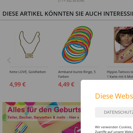
(1 l = 332.50 EUR)
DIESE ARTIKEL KÖNNTEN SIE AUCH INTERESS
Kette LOVE, Goldfarben
Armband bunte Ringe, 5
Hippie-Tattoos t
Farben
1 Karte mit 6 Mo
4,99 €
4,49 €
1,49 €
0,49 €
Diese Webs
Wir verwenden Cookies, 
Zugriffe auf unsere Web