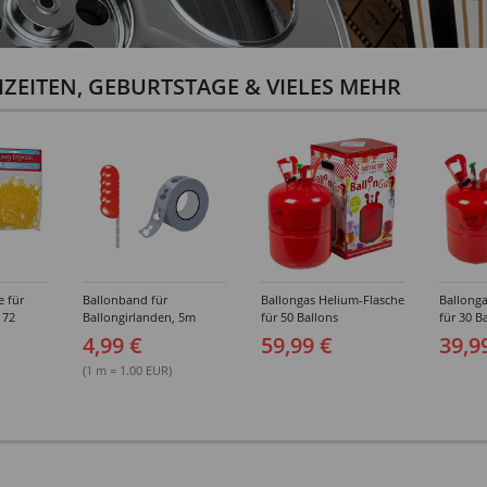
ZEITEN, GEBURTSTAGE & VIELES MEHR
e für
Ballonband für
Ballongas Helium-Flasche
Ballonga
 72
Ballongirlanden, 5m
für 50 Ballons
für 30 B
Deko-Band aus PVC
4,99 €
59,99 €
39,9
(1 m = 1.00 EUR)