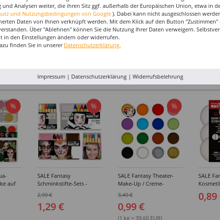
 und Analysen weiter, die ihren Sitz ggf. außerhalb der Europäischen Union, etwa in 
hutz und Nutzungsbedingungen von Google
). Dabei kann nicht ausgeschlossen werden
herten Daten von Ihnen verknüpft werden. Mit dem Klick auf den Button "Zustimmen" er
verstanden. Über "Ablehnen" können Sie die Nutzung Ihrer Daten verweigern. Selbstver
eit in den Einstellungen ändern oder widerrufen.
azu finden Sie in unserer
Datenschutzerklärung.
Impressum
|
Datenschutzerklärung
|
Widerrufsbelehrung
I-MAKE-UP & ZUBEHÖR
%
%
%
ua-
SALE Fantasy
SALE Fantasy Theater-
SALE Fan
ke auf
Schminkstifte-Sets -
Make-Up / Creme-
Kosmeti
kästen /
Verschiedene
Schminke auf Fettbasis,
Verschie
0,89
2,99 €
3,49 €
hiedene
Ausführungen
25g - Verschiedene
1,29 €
0,99 €
Karnevalsfarben
(1 kg = 39.60 EUR)