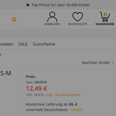
Top Preise für über 50.000 Artikel
0
PRODUKTSUCHE STARTEN
ANMELDEN
WUNSCHLISTE
WARENKORB
loween
SALE
Gutscheine
M
Nächster Artikel
 S-M
Preis:
24,99 €
Statt:
12,49 €
inkl. MwSt.
zzgl. Versandkosten
Kostenlose Lieferung ab
69,-€
innerhalb Deutschlands -
Details