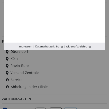
Über uns
Kontakt
Impressum
Jobs
FILIALEN
Impressum
|
Datenschutzerklärung
|
Widerrufsbelehrung
Düsseldorf
Köln
Rhein-Ruhr
Versand-Zentrale
Service
Abholung in der Filiale
ZAHLUNGSARTEN