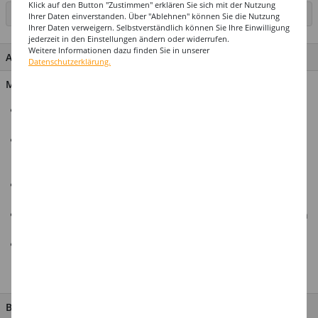
Klick auf den Button "Zustimmen" erklären Sie sich mit der Nutzung
SEITE DRUCKEN
Ihrer Daten einverstanden. Über "Ablehnen" können Sie die Nutzung
Ihrer Daten verweigern. Selbstverständlich können Sie Ihre Einwilligung
jederzeit in den Einstellungen ändern oder widerrufen.
Weitere Informationen dazu finden Sie in unserer
ARTIKEL MERKMALE & DETAILS
Datenschutzerklärung.
Material: 100% Polyester
Komplettes Damen-Kostüm im Zombie-Schulmädchen-Stil,
inklusive Jacke, Bluse, Rock, Krawatte und Strümpfe.
Die weiße Bluse, der rote Schottenrock und die blaue Jacke
bilden die Grundlage des authentischen Schulmädchen-
Looks.
Die rot-schwarze Krawatte verleiht dem Outfit einen Hauch
von Eleganz und Unheil.
Realistisch wirkende Blutflecken auf allen Kleidungsstücken
sorgen für eine gruselige Zombie-Optik.
Ideal für Halloween-Partys, Grusel-Events oder Zombie-
Walks, um Ihre Gäste zu erschrecken und für Gänsehaut zu
sorgen.
BESCHREIBUNG