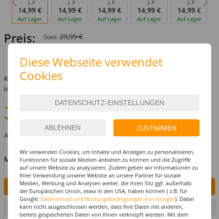
14,99 €
14,99 €
14,99 €
14,99 €
14,99 €
Auf Lager
Auf Lager
Auf Lager
Auf Lager
Auf Lager
Preis:
29,99 €
Statt:
14,99 €
Diese Webseite verwendet
inkl. MwSt.
zzgl. Versandkosten
Cookies
Kostenlose Lieferung ab
69,-€
innerhalb Deutschlands -
Details
Standard-Lieferung
10. - 11. August
Premium
-Lieferung verfügbar
ZUSTIMMEN
Auf Lager
Wir verwenden Cookies, um Inhalte und Anzeigen zu personalisieren,
MENGE
Funktionen für soziale Medien anbieten zu können und die Zugriffe
auf unsere Website zu analysieren. Zudem geben wir Informationen zu
Ihrer Verwendung unserer Website an unsere Partner für soziale
Medien, Werbung und Analysen weiter, die ihren Sitz ggf. außerhalb
IN DEN WARENKORB
der Europäischen Union, etwa in den USA, haben können ( z.B. für
Google:
Datenschutz und Nutzungsbedingungen von Google
). Dabei
kann nicht ausgeschlossen werden, dass Ihre Daten mit anderen,
ARTIKEL AUF WUNSCHLISTE SETZEN
bereits gespeicherten Daten von Ihnen verknüpft werden. Mit dem