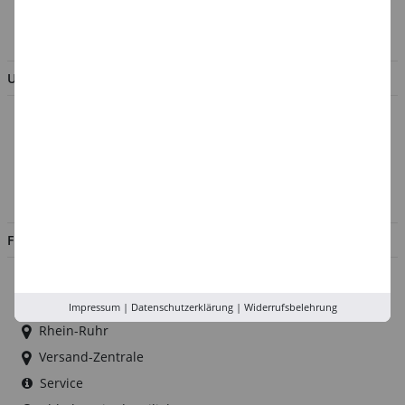
BESTELLUNG WIDERRUFEN
UNTERNEHMEN
Über uns
Kontakt
Impressum
Jobs
FILIALEN
Düsseldorf
Köln
Impressum
|
Datenschutzerklärung
|
Widerrufsbelehrung
Rhein-Ruhr
Versand-Zentrale
Service