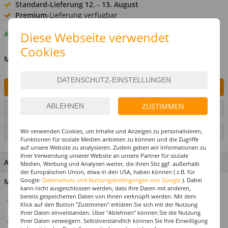
Standard-Lieferung
12. - 13. August
Premium
-Lieferung verfügbar
Auf Lager
Diese Webseite verwendet
Cookies
MENGE
IN DEN WARENKORB
ZUSTIMMEN
ARTIKEL AUF WUNSCHLISTE SETZEN
SEITE DRUCKEN
Wir verwenden Cookies, um Inhalte und Anzeigen zu personalisieren,
Funktionen für soziale Medien anbieten zu können und die Zugriffe
auf unsere Website zu analysieren. Zudem geben wir Informationen zu
Ihrer Verwendung unserer Website an unsere Partner für soziale
ARTIKEL MERKMALE & DETAILS
Medien, Werbung und Analysen weiter, die ihren Sitz ggf. außerhalb
der Europäischen Union, etwa in den USA, haben können ( z.B. für
Google:
Datenschutz und Nutzungsbedingungen von Google
). Dabei
Material: 100% Polyester
kann nicht ausgeschlossen werden, dass Ihre Daten mit anderen,
bereits gespeicherten Daten von Ihnen verknüpft werden. Mit dem
Hochwertiges Teufelinnenkleid für Halloween,
Klick auf den Button "Zustimmen" erklären Sie sich mit der Nutzung
Karneval/Fasching, Mottopartys & Co.
Ihrer Daten einverstanden. Über "Ablehnen" können Sie die Nutzung
In drei Größen verfügbar
Ihrer Daten verweigern. Selbstverständlich können Sie Ihre Einwilligung