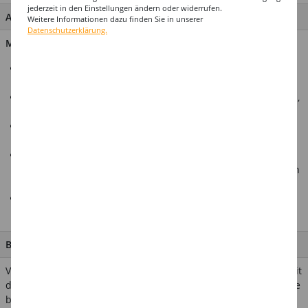
jederzeit in den Einstellungen ändern oder widerrufen.
ARTIKEL MERKMALE & DETAILS
Weitere Informationen dazu finden Sie in unserer
Datenschutzerklärung.
Material: 100% Polyester
Die schwarze Pailletten-Bluse sorgt für einen markanten
und glänzenden Auftritt.
Perfekt für besondere Anlässe, Partys oder Veranstaltungen,
bei denen Sie sich stilvoll präsentieren möchten.
Die Bluse ist ideal für Damen, die einen eleganten und
raffinierten Look bevorzugen.
Hochwertige Materialien gewährleisten einen angenehmen
Tragekomfort und eine lange Haltbarkeit, damit Sie sich den
ganzen Abend über wohl fühlen.
In unserem Shop finden Sie eine Vielzahl weiterer
passender Zubehörartikel
BESCHREIBUNG
Verleihen Sie Ihrem Look eine mysteriöse und elegante Note mit
dieser atemberaubenden Pailletten-Bluse in Schwarz. Die Bluse
besteht aus funkelnden schwarzen Pailletten, die Ihrem Outfit