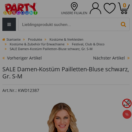
0
UNSERE FILIALEN
Eingabefeld für die Produktsuche im Header
PR
Startseite
Produkte
Kostüme & Verkleiden
Kostüme & Zubehör für Erwachsene
Festival, Club & Disco
SALE Damen-Kostüm Pailletten-Bluse schwarz, Gr. S-M
Vorheriger Artikel
Nächster Artikel
SALE Damen-Kostüm Pailletten-Bluse schwarz,
Gr. S-M
Art.Nr.: KWD12387
%