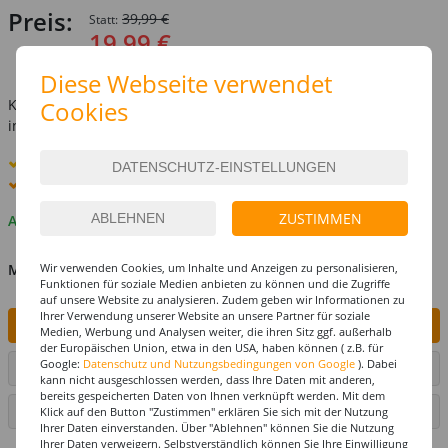
Preis:
39,99 €
Statt:
19,99 €
inkl. MwSt.
zzgl. Versandkosten
Diese Webseite verwendet
Kostenlose Lieferung ab
69,-€
Cookies
innerhalb Deutschlands -
Details
Standard-Lieferung
10. - 11. August
Premium
-Lieferung verfügbar
ZUSTIMMEN
Auf Lager
MENGE
Wir verwenden Cookies, um Inhalte und Anzeigen zu personalisieren,
Funktionen für soziale Medien anbieten zu können und die Zugriffe
auf unsere Website zu analysieren. Zudem geben wir Informationen zu
Ihrer Verwendung unserer Website an unsere Partner für soziale
IN DEN WARENKORB
Medien, Werbung und Analysen weiter, die ihren Sitz ggf. außerhalb
der Europäischen Union, etwa in den USA, haben können ( z.B. für
Google:
Datenschutz und Nutzungsbedingungen von Google
). Dabei
ARTIKEL AUF WUNSCHLISTE SETZEN
kann nicht ausgeschlossen werden, dass Ihre Daten mit anderen,
bereits gespeicherten Daten von Ihnen verknüpft werden. Mit dem
SEITE DRUCKEN
Klick auf den Button "Zustimmen" erklären Sie sich mit der Nutzung
Ihrer Daten einverstanden. Über "Ablehnen" können Sie die Nutzung
Ihrer Daten verweigern. Selbstverständlich können Sie Ihre Einwilligung