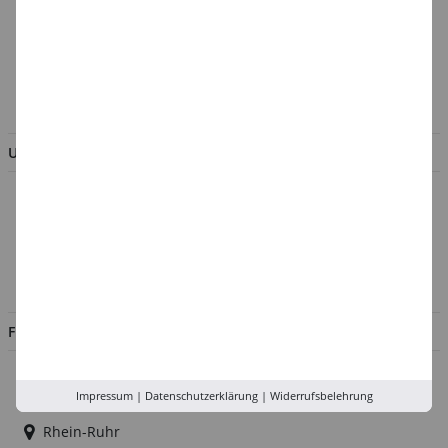
Batterieentsorgung &
Verpackungsverordnung
AGB & Kundeninformation
BESTELLUNG WIDERRUFEN
UNTERNEHMEN
Über uns
Kontakt
Impressum
Jobs
FILIALEN
Düsseldorf
Impressum
|
Datenschutzerklärung
|
Widerrufsbelehrung
Köln
Rhein-Ruhr