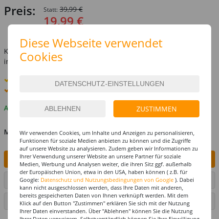
Preis:
39,99 €
Statt:
19,99 €
inkl. MwSt.
zzgl. Versandkosten
Diese Webseite verwendet
Kostenlose Lieferung ab
69,-€
Cookies
innerhalb Deutschlands -
Details
Standard-Lieferung
12. - 13. August
Premium
-Lieferung verfügbar
Auf Lager
ZUSTIMMEN
MENGE
Wir verwenden Cookies, um Inhalte und Anzeigen zu personalisieren,
Funktionen für soziale Medien anbieten zu können und die Zugriffe
auf unsere Website zu analysieren. Zudem geben wir Informationen zu
Ihrer Verwendung unserer Website an unsere Partner für soziale
IN DEN WARENKORB
Medien, Werbung und Analysen weiter, die ihren Sitz ggf. außerhalb
der Europäischen Union, etwa in den USA, haben können ( z.B. für
Google:
Datenschutz und Nutzungsbedingungen von Google
). Dabei
ARTIKEL AUF WUNSCHLISTE SETZEN
kann nicht ausgeschlossen werden, dass Ihre Daten mit anderen,
bereits gespeicherten Daten von Ihnen verknüpft werden. Mit dem
SEITE DRUCKEN
Klick auf den Button "Zustimmen" erklären Sie sich mit der Nutzung
Ihrer Daten einverstanden. Über "Ablehnen" können Sie die Nutzung
Ihrer Daten verweigern. Selbstverständlich können Sie Ihre Einwilligung