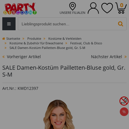
0
UNSERE FILIALEN
Eingabefeld für die Produktsuche im Header
PR
Startseite
Produkte
Kostüme & Verkleiden
Kostüme & Zubehör für Erwachsene
Festival, Club & Disco
SALE Damen-Kostüm Pailletten-Bluse gold, Gr. S-M
Vorheriger Artikel
Nächster Artikel
SALE Damen-Kostüm Pailletten-Bluse gold, Gr.
S-M
Art.Nr.: KWD12397
%