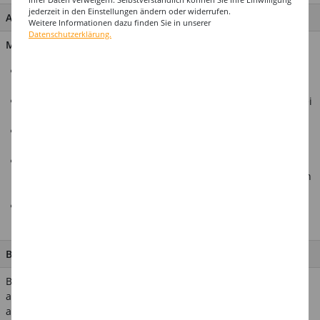
jederzeit in den Einstellungen ändern oder widerrufen.
ARTIKEL MERKMALE & DETAILS
Weitere Informationen dazu finden Sie in unserer
Datenschutzerklärung.
Material: 100% Polyester
Die goldene Pailletten-Bluse sorgt für einen auffälligen und
glamourösen Auftritt.
Perfekt für besondere Anlässe, Gala-Abende oder Partys, bei
denen Sie im Mittelpunkt stehen möchten.
Die Bluse ist ideal für Damen, die einen luxuriösen und
stilvollen Look bevorzugen.
Hochwertige Materialien gewährleisten einen angenehmen
Tragekomfort und eine lange Haltbarkeit, damit Sie sich den
ganzen Abend über wohl fühlen.
In unserem Shop finden Sie eine Vielzahl weiterer
passender Zubehörartikel
BESCHREIBUNG
Bringen Sie Luxus und Glanz in Ihre Garderobe mit dieser
atemberaubenden Pailletten-Bluse in Gold. Die Bluse besteht
aus funkelnden goldenen Pailletten, die Ihrem Outfit einen