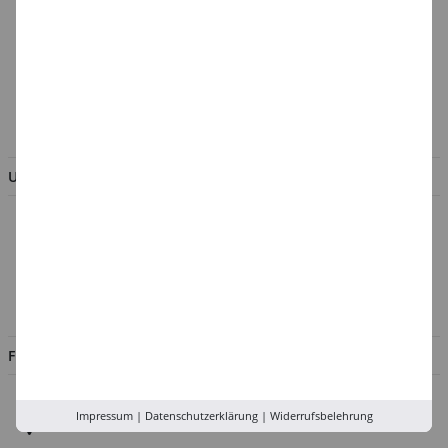
Cookie-Einstellungen
Batterieentsorgung &
Verpackungsverordnung
AGB & Kundeninformation
BESTELLUNG WIDERRUFEN
UNTERNEHMEN
Über uns
Kontakt
Impressum
Jobs
FILIALEN
Düsseldorf
Impressum
|
Datenschutzerklärung
|
Widerrufsbelehrung
Köln