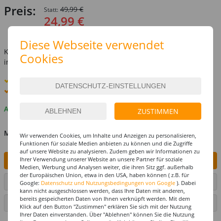
Preis:
49,99 €
Statt:
24,99 €
inkl. MwSt.
zzgl. Versandkosten
Diese Webseite verwendet
Kostenlose Lieferung ab
69,-€
Cookies
innerhalb Deutschlands -
Details
Standard-Lieferung
8. - 10. August
Premium
-Lieferung verfügbar
Auf Lager
ZUSTIMMEN
MENGE
Wir verwenden Cookies, um Inhalte und Anzeigen zu personalisieren,
Funktionen für soziale Medien anbieten zu können und die Zugriffe
auf unsere Website zu analysieren. Zudem geben wir Informationen zu
Ihrer Verwendung unserer Website an unsere Partner für soziale
IN DEN WARENKORB
Medien, Werbung und Analysen weiter, die ihren Sitz ggf. außerhalb
der Europäischen Union, etwa in den USA, haben können ( z.B. für
ARTIKEL AUF WUNSCHLISTE SETZEN
Google:
Datenschutz und Nutzungsbedingungen von Google
). Dabei
kann nicht ausgeschlossen werden, dass Ihre Daten mit anderen,
bereits gespeicherten Daten von Ihnen verknüpft werden. Mit dem
SEITE DRUCKEN
Klick auf den Button "Zustimmen" erklären Sie sich mit der Nutzung
Ihrer Daten einverstanden. Über "Ablehnen" können Sie die Nutzung