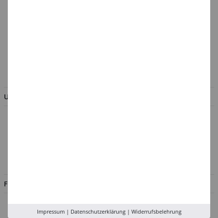
Cookie-Einstellungen
Batterieentsorgung &
Verpackungsverordnung
AGB & Kundeninformation
BESTELLUNG WIDERRUFEN
UNTERNEHMEN
Über uns
Kontakt
Impressum
Jobs
FILIALEN
Düsseldorf
Impressum
|
Datenschutzerklärung
|
Widerrufsbelehrung