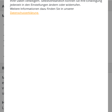
Ihrer Daten verweigern. Selbstverständlich können Sie Ihre Einwilligung
jederzeit in den Einstellungen ändern oder widerrufen.
ARTIKEL MERKMALE & DETAILS
Weitere Informationen dazu finden Sie in unserer
Datenschutzerklärung.
Material: 100% Polyester
Hochwertiges Gothic-Cape für Damen, perfekt für Karneval,
Halloween und Motto-Partys
In sechs Größen verfügbar
Passend zu unserem Herren-Cape
In unserem Shop finden Sie eine Vielzahl passender
Zubehörartikel
Top-Preis-Leistungsverhältnis
BESCHREIBUNG
Mit diesem schwarzen Cape können Sie den ästhetischen,
elitären und unnahbaren Stil der Gothic-Szene perfekt
verkörpern. Wobei der silberne Stehkragen dies besonders
unterstreicht.
Hinweis:
Abgebildetes weiteres Zubehör ist nicht im
Lieferumfang enthalten.