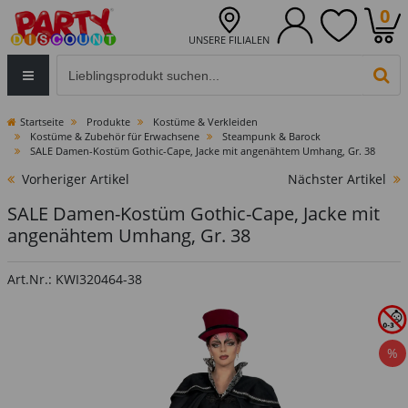
0
UNSERE FILIALEN
Eingabefeld für die Produktsuche im Header
PR
Startseite
Produkte
Kostüme & Verkleiden
Kostüme & Zubehör für Erwachsene
Steampunk & Barock
SALE Damen-Kostüm Gothic-Cape, Jacke mit angenähtem Umhang, Gr. 38
Vorheriger Artikel
Nächster Artikel
SALE Damen-Kostüm Gothic-Cape, Jacke mit
angenähtem Umhang, Gr. 38
Art.Nr.: KWI320464-38
%