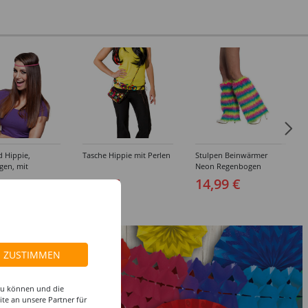
 Hippie,
Tasche Hippie mit Perlen
Stulpen Beinwärmer
gen, mit
Neon Regenbogen
ichen
 €
8,99 €
14,99 €
ZUSTIMMEN
 zu können und die
te an unsere Partner für