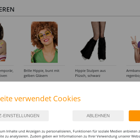
IEREN
emporär,
Brille Hippie, bunt mit
Hippie Stulpen aus
Armband
tiven
gelben Gläsern
Plüsch, schwarz
regenbo
Peaceze
4,99 €
12,99 €
3,99
eite verwendet Cookies
um Inhalte und Anzeigen zu personalisieren, Funktionen für soziale Medien anbieten
site zu analysieren. Zudem geben wir Informationen zu Ihrer Verwendung unserer Websi