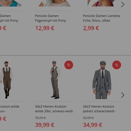
 Damen
Perücke Damen
Perücke Damen Lametta
pf mit Pony
Pagenkopf mit Pony
Folie, Disco, silber
 Space Girl,
glamour Gigi gesträhnt
9 €
12,99 €
2,99 €
t silber, weiß
silber, weiß
%
%
Kostüm wilde
SALE Herren-Kostüm
SALE Herren-Kostüm
aun -
wilde 20er, schwarz-weiß
Jackett schwarz/weiß -
edene Größen
- Verschiedene Größen
Verschiedene Größen
9 €
79,99 €
69,99 €
(48-64)
(48-64)
39,99 €
34,99 €