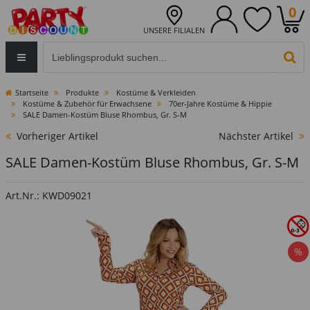
0
UNSERE FILIALEN
Eingabefeld für die Produktsuche im Header
PR
Startseite
Produkte
Kostüme & Verkleiden
Kostüme & Zubehör für Erwachsene
70er-Jahre Kostüme & Hippie
SALE Damen-Kostüm Bluse Rhombus, Gr. S-M
Vorheriger Artikel
Nächster Artikel
SALE Damen-Kostüm Bluse Rhombus, Gr. S-M
Art.Nr.: KWD09021
%