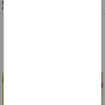
DIESE ARTIKEL KÖNNTEN SIE AUCH
INTERESSIEREN
Kette LOVE,
Armband bunte
Hippie-Tattoos
Goldfarben
Ringe, 5 Farben
temporär, 1 Karte
mit 6 Motiven
4,99 €
4,49 €
1,49 €
0,49 €