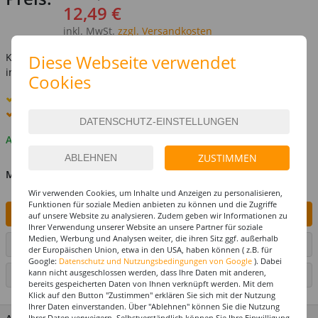
12,49 €
inkl. MwSt.
zzgl. Versandkosten
Diese Webseite verwendet
Kostenlose Lieferung ab
69,-€
innerhalb Deutschlands -
Details
Cookies
Standard-Lieferung
11. - 12. August
Premium
-Lieferung verfügbar
Auf Lager
ZUSTIMMEN
MENGE
Wir verwenden Cookies, um Inhalte und Anzeigen zu personalisieren,
Funktionen für soziale Medien anbieten zu können und die Zugriffe
IN DEN WARENKORB
auf unsere Website zu analysieren. Zudem geben wir Informationen zu
Ihrer Verwendung unserer Website an unsere Partner für soziale
Medien, Werbung und Analysen weiter, die ihren Sitz ggf. außerhalb
ARTIKEL AUF WUNSCHLISTE SETZEN
der Europäischen Union, etwa in den USA, haben können ( z.B. für
Google:
Datenschutz und Nutzungsbedingungen von Google
). Dabei
kann nicht ausgeschlossen werden, dass Ihre Daten mit anderen,
SEITE DRUCKEN
bereits gespeicherten Daten von Ihnen verknüpft werden. Mit dem
Klick auf den Button "Zustimmen" erklären Sie sich mit der Nutzung
Ihrer Daten einverstanden. Über "Ablehnen" können Sie die Nutzung
Ihrer Daten verweigern. Selbstverständlich können Sie Ihre Einwilligung