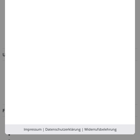
Cookie-Einstellungen
Batterieentsorgung &
Verpackungsverordnung
AGB & Kundeninformation
BESTELLUNG WIDERRUFEN
UNTERNEHMEN
Über uns
Kontakt
Impressum
Jobs
FILIALEN
Düsseldorf
Impressum
|
Datenschutzerklärung
|
Widerrufsbelehrung
Köln