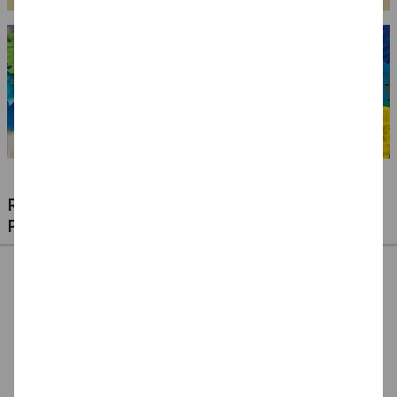
RIESIGE AUSWAHL KINDERSCHMINKEN,
PROFI-MAKE-UP & ZUBEHÖR
%
NEU Eulenspiegel
NEU Eulenspiegel
SALE Fantasy Aqua-
Metall-Paletten -
Schmink-Koffer -
Make-Up Schminke