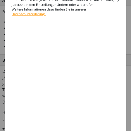
ARTIKEL MERKMALE & DETAILS
jederzeit in den Einstellungen ändern oder widerrufen.
Weitere Informationen dazu finden Sie in unserer
Material: 95% Polyester, 5% Elasthan
Datenschutzerklärung.
Bluse mit Retro-Muster
Ideal für verschiedene Partys und Anlässe
Mit großem Kragen
Perfekt zu unifarbenen Schlaghosen und Miniröcken
Auch in anderen Farben und Mustern erhältlich
BESCHREIBUNG
Diese coole Bluse ist in dem typischen Rautenmuster der 70er-
Jahre gearbeitet. Sie hat lange Ärmel und den modischen,
großen Kragen dieser Zeit. Die Bluse ist in Beige- und Orange-
Tönen gehalten. Sie ist die perfekte Ergänzung z. B. zu einer
weißen Schlaghose. Verwandte Suchbegriffe: 60er, 70er, 80er,
Discofever, Schlaghose, Retro
Hinweis:
Abgebildetes weiteres Zubehör ist nicht im
Lieferumfang enthalten.
Zusätzliche Produktinformationen: