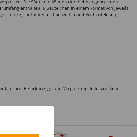
h verpacken. Die Säckchen können durch die angebrachten
umfang enthalten: 6 Beutelchen in einem Format von jeweils
, geschenke, chiffonbeutel, hochzeitsmandeln, beutelchen,
gefahr und Erstickungsgefahr. Verpackungsteile sind kein
%