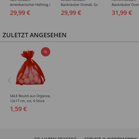
Amerikanischer Häftling /
Bankräuber Overall, Gr.
Bankräuber Overa
Sträfling, Overall, Orange
152-164
190 cm
29,99 €
29,99 €
31,99 €
- verschiedene Größen
(S-XXL)
ZULETZT ANGESEHEN
%
SALE Beutel aus Organza,
12x17 cm, rot, 6 Stück
1,59 €