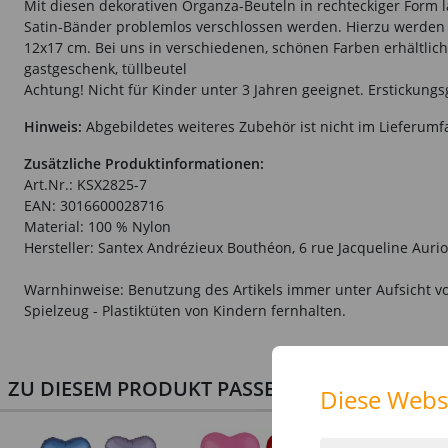
Mit diesen dekorativen Organza-Beuteln in rechteckiger Form
Satin-Bänder problemlos verschlossen werden. Hierzu werden
12x17 cm. Bei uns in verschiedenen, schönen Farben erhältlich.
gastgeschenk, tüllbeutel
Achtung! Nicht für Kinder unter 3 Jahren geeignet. Erstickungs
Hinweis:
Abgebildetes weiteres Zubehör ist nicht im Lieferumf
Zusätzliche Produktinformationen:
Art.Nr.: KSX2825-7
EAN: 3016600028716
Material: 100 % Nylon
Hersteller: Santex Andrézieux Bouthéon, 6 rue Jacqueline Aurio
Warnhinweise: Benutzung des Artikels immer unter Aufsicht vo
Spielzeug - Plastiktüten von Kindern fernhalten.
ZU DIESEM PRODUKT PASSEN AUCH PERFEKT D
Diese Webs
NEU