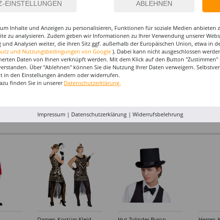
um Inhalte und Anzeigen zu personalisieren, Funktionen für soziale Medien anbieten
site zu analysieren. Zudem geben wir Informationen zu Ihrer Verwendung unserer Websi
 und Analysen weiter, die ihren Sitz ggf. außerhalb der Europäischen Union, etwa in 
hutz und Nutzungsbedingungen von Google
). Dabei kann nicht ausgeschlossen werden
herten Daten von Ihnen verknüpft werden. Mit dem Klick auf den Button "Zustimmen" er
ns
SALE Luftballon
Luftballons Herzen, weiß,
SALE Lu
verstanden. Über "Ablehnen" können Sie die Nutzung Ihrer Daten verweigern. Selbstver
n,
Riesenherz, 50cm
30cm, 5 Stück
Lovely F
eit in den Einstellungen ändern oder widerrufen.
,
Durchmesser
60 cm
azu finden Sie in unserer
Datenschutzerklärung.
2,99 €
4,99 €
11,99 €
kt,
2,49 €
5,99
-
rben
Impressum
|
Datenschutzerklärung
|
Widerrufsbelehrung
Damen-Kostüm Kleid
Hut Zylinder Byron
Herren-