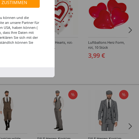
ZUSTIMMEN
 zu können und die
te an unsere Partner für
den USA, haben können (
, dass Ihre Daten mit
klären Sie sich mit der
ftballon Bubble
Luftballon Hearts, rot-
Luftballons Herz Form,
ständlich können Sie
loating Hearts ca.
wei0, 6 Stk.
rot, 10 Stück
4,99 €
3,99 €
 €
%
%
Kostüm wilde
SALE Herren-Kostüm
SALE Herren-Kostüm