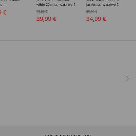
aun -
wilde 20er, schwarz-weiß
Jackett schwarz/weiß -
edene Größen
- Verschiedene Größen
Verschiedene Größen
9 €
79,99 €
69,99 €
(48-64)
(48-64)
39,99 €
34,99 €