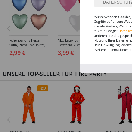
Wir verwenden Cookies, 
Zugriffe auf unsere Web
soziale Medien, Werbung
z.B. für Google:
Datensc
anderen, bereits gespeic
Folienballons Herzen
NEU Latex-Luftballons in
SALE Folienballo
Nutzung Ihrer Daten ein
Satin, Premiumqualität,
Herzform, 25cm
Herzen Unifarbe
Ihre Einwilligung jederz
beidseitig bedruckt,
Durchmesser, 8 Stück,
Premiumqualität
Weitere Informationen d
2,99 €
3,99 €
1,99 €
Größe: ca. 43 cm -
verschiedene Farben
beidseitig bedruc
Verschiedene Farben
Größe: ca. 45 cm 
Verschiedene Fa
UNSERE TOP-SELLER FÜR IHRE PARTY
NEU
NEU Kostüm
Kinder-Kostüm
Herren-Kostüm