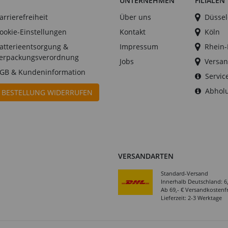
UNTERNEHMEN
FILIALEN
arrierefreiheit
Über uns
Düssel
ookie-Einstellungen
Kontakt
Köln
atterieentsorgung &
Impressum
Rhein
erpackungsverordnung
Jobs
Versan
GB & Kundeninformation
Servic
Abholu
BESTELLUNG WIDERRUFEN
VERSANDARTEN
Standard-Versand
Innerhalb Deutschland: 6
Ab 69,- € Versandkostenfr
Lieferzeit: 2-3 Werktage