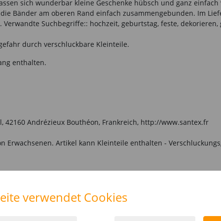
 lassen sich wunderbar kleine Geschenke hübsch und ganz einfac
 die Bänder am oberen Rand einfach zusammengebunden. Im Liefer
 Verwandte Suchbegriffe:: hochzeit, geburtstag, feste, dekorieren
gefahr durch verschluckbare Kleinteile.
ang enthalten.
l, 42160 Andrézieux Bouthéon, Frankreich, http://www.santex.fr
n Erwachsenen. Artikel kann Kleinteile enthalten - Verschluckungs
IESE ARTIKEL
eite verwendet Cookies
%
%