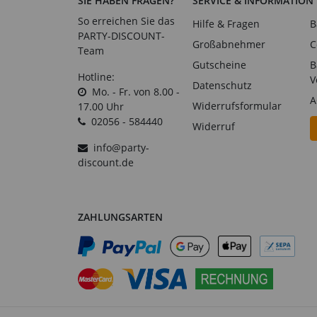
SIE HABEN FRAGEN?
SERVICE & INFORMATION
So erreichen Sie das
Hilfe & Fragen
B
PARTY-DISCOUNT-
Großabnehmer
C
Team
Gutscheine
B
Hotline:
V
Datenschutz
Mo. - Fr. von 8.00 -
A
Widerrufsformular
17.00 Uhr
02056 - 584440
Widerruf
info@party-
discount.de
ZAHLUNGSARTEN