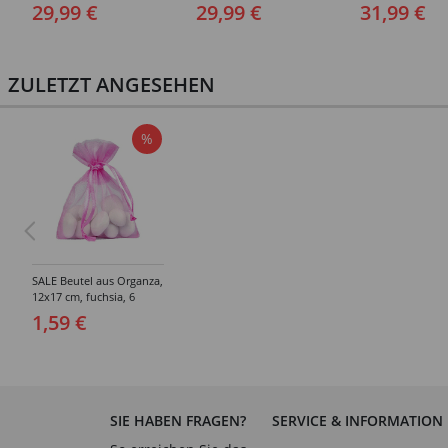
Sträfling, Overall, Orange
152-164
190 cm
29,99 €
29,99 €
31,99 €
- verschiedene Größen
(S-XXL)
ZULETZT ANGESEHEN
%
SALE Beutel aus Organza,
12x17 cm, fuchsia, 6
Stück
1,59 €
SIE HABEN FRAGEN?
SERVICE & INFORMATION