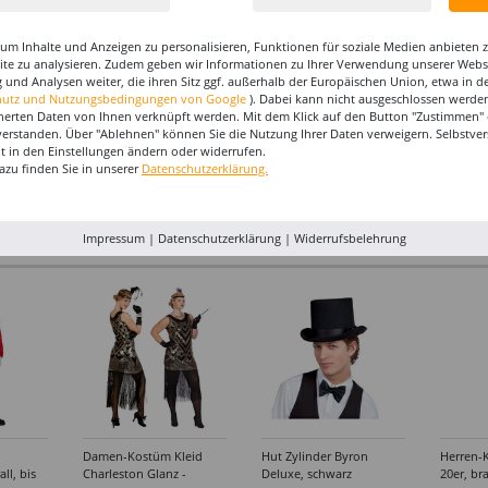
um Inhalte und Anzeigen zu personalisieren, Funktionen für soziale Medien anbieten
site zu analysieren. Zudem geben wir Informationen zu Ihrer Verwendung unserer Websi
 und Analysen weiter, die ihren Sitz ggf. außerhalb der Europäischen Union, etwa in 
hutz und Nutzungsbedingungen von Google
). Dabei kann nicht ausgeschlossen werden
herten Daten von Ihnen verknüpft werden. Mit dem Klick auf den Button "Zustimmen" er
ns
SALE Luftballon
Luftballons Herzen, weiß,
SALE Lu
verstanden. Über "Ablehnen" können Sie die Nutzung Ihrer Daten verweigern. Selbstver
n,
Riesenherz, 50cm
30cm, 5 Stück
Lovely F
eit in den Einstellungen ändern oder widerrufen.
,
Durchmesser
60 cm
2,99 €
4,99 €
11,99 €
azu finden Sie in unserer
Datenschutzerklärung.
kt,
2,49 €
5,99
-
rben
Impressum
|
Datenschutzerklärung
|
Widerrufsbelehrung
Damen-Kostüm Kleid
Hut Zylinder Byron
Herren-
ll, bis
Charleston Glanz -
Deluxe, schwarz
20er, br