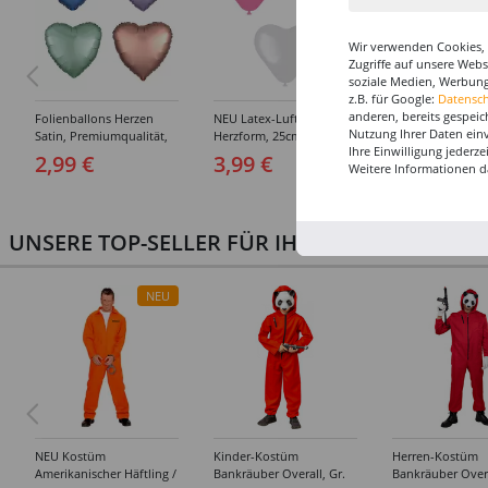
Wir verwenden Cookies, 
Zugriffe auf unsere Web
soziale Medien, Werbung
z.B. für Google:
Datensc
anderen, bereits gespeic
Folienballons Herzen
NEU Latex-Luftballons in
SALE Folienballo
Nutzung Ihrer Daten ein
Satin, Premiumqualität,
Herzform, 25cm
Herzen Unifarbe
Ihre Einwilligung jederz
beidseitig bedruckt,
Durchmesser, 8 Stück,
Premiumqualität
2,99 €
3,99 €
1,99 €
Weitere Informationen d
Größe: ca. 43 cm -
verschiedene Farben
beidseitig bedruc
Verschiedene Farben
Größe: ca. 45 cm 
Verschiedene Fa
UNSERE TOP-SELLER FÜR IHRE PARTY
NEU
NEU Kostüm
Kinder-Kostüm
Herren-Kostüm
Amerikanischer Häftling /
Bankräuber Overall, Gr.
Bankräuber Overa