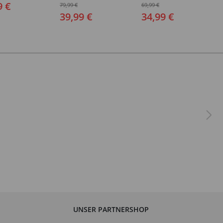
edene Größen
- Verschiedene Größen
Verschiedene Größen
9 €
79,99 €
69,99 €
(48-64)
(48-64)
39,99 €
34,99 €
UNSER PARTNERSHOP