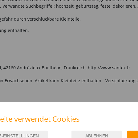
 Verwandte Suchbegriffe:: hochzeit, geburtstag, feste, dekorieren
gefahr durch verschluckbare Kleinteile.
ang enthalten.
l, 42160 Andrézieux Bouthéon, Frankreich, http://www.santex.fr
n Erwachsenen. Artikel kann Kleinteile enthalten - Verschluckungs
IESE ARTIKEL
eite verwendet Cookies
%
%