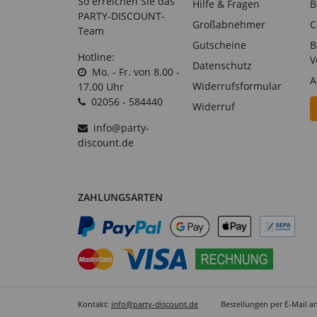
So erreichen Sie das
Hilfe & Fragen
B
PARTY-DISCOUNT-
Großabnehmer
C
Team
Gutscheine
B
Hotline:
V
Datenschutz
Mo. - Fr. von 8.00 -
A
Widerrufsformular
17.00 Uhr
02056 - 584440
Widerruf
info@party-
discount.de
ZAHLUNGSARTEN
Kontakt:
info@party-discount.de
Bestellungen per E-Mail a