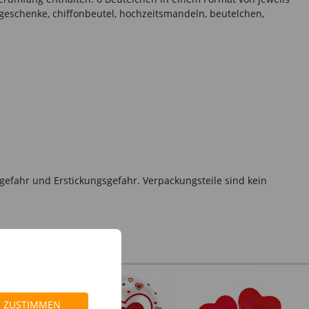
, geschenke, chiffonbeutel, hochzeitsmandeln, beutelchen,
gefahr und Erstickungsgefahr. Verpackungsteile sind kein
%
ZUSTIMMEN