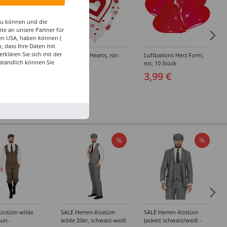
 zu können und die
te an unsere Partner für
den USA, haben können (
, dass Ihre Daten mit
klären Sie sich mit der
ftballon Bubble
Luftballon Hearts, rot-
Luftballons Herz Form,
ständlich können Sie
loating Hearts ca.
wei0, 6 Stk.
rot, 10 Stück
4,99 €
3,99 €
 €
%
%
Kostüm wilde
SALE Herren-Kostüm
SALE Herren-Kostüm
aun -
wilde 20er, schwarz-weiß
Jackett schwarz/weiß -