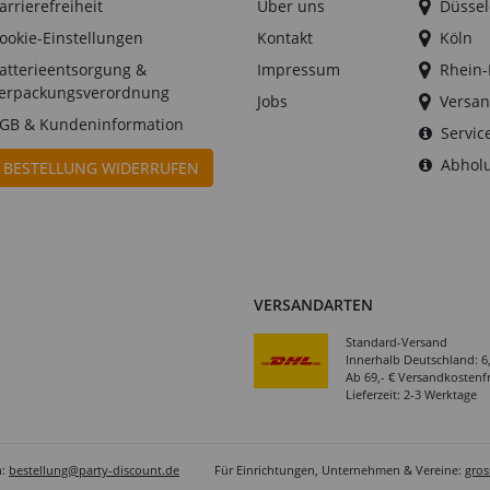
arrierefreiheit
Über uns
Düssel
ookie-Einstellungen
Kontakt
Köln
atterieentsorgung &
Impressum
Rhein
erpackungsverordnung
Jobs
Versan
GB & Kundeninformation
Servic
Abholu
BESTELLUNG WIDERRUFEN
VERSANDARTEN
Standard-Versand
Innerhalb Deutschland: 6
Ab 69,- € Versandkostenfr
Lieferzeit: 2-3 Werktage
n:
bestellung@party-discount.de
Für Einrichtungen, Unternehmen & Vereine:
gro