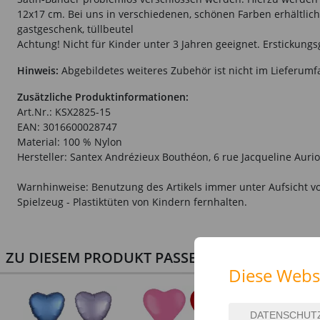
12x17 cm. Bei uns in verschiedenen, schönen Farben erhältlich.
gastgeschenk, tüllbeutel
Achtung! Nicht für Kinder unter 3 Jahren geeignet. Erstickungs
Hinweis:
Abgebildetes weiteres Zubehör ist nicht im Lieferumf
Zusätzliche Produktinformationen:
Art.Nr.: KSX2825-15
EAN: 3016600028747
Material: 100 % Nylon
Hersteller: Santex Andrézieux Bouthéon, 6 rue Jacqueline Aurio
Warnhinweise: Benutzung des Artikels immer unter Aufsicht vo
Spielzeug - Plastiktüten von Kindern fernhalten.
ZU DIESEM PRODUKT PASSEN AUCH PERFEKT D
Diese Webs
NEU