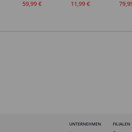
Verschiedene Größen (S-
Verschi
59,99 €
11,99 €
79,9
XXL)
(46-64)
UNTERNEHMEN
FILIALEN