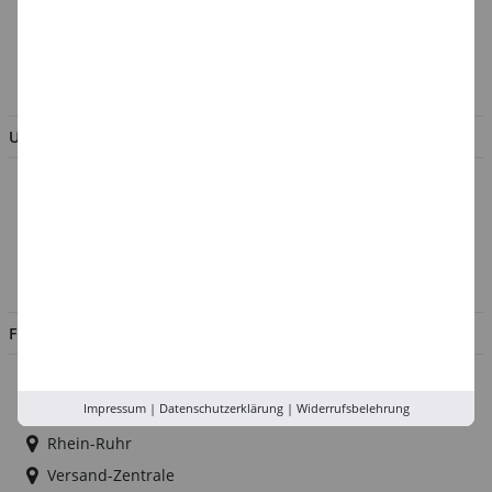
Verpackungsverordnung
AGB & Kundeninformation
BESTELLUNG WIDERRUFEN
UNTERNEHMEN
Über uns
Kontakt
Impressum
Jobs
FILIALEN
Düsseldorf
Impressum
|
Datenschutzerklärung
|
Widerrufsbelehrung
Köln
Rhein-Ruhr
Versand-Zentrale