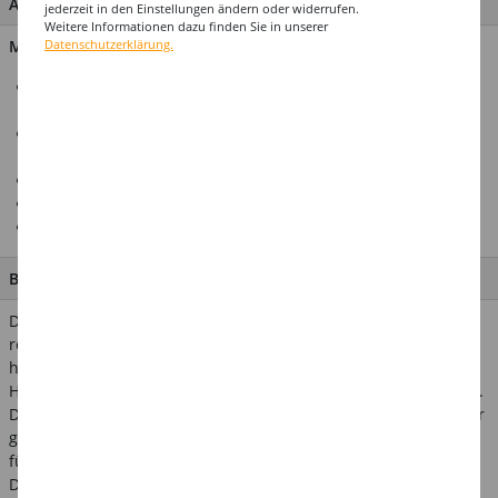
ARTIKEL MERKMALE & DETAILS
jederzeit in den Einstellungen ändern oder widerrufen.
Weitere Informationen dazu finden Sie in unserer
Material: 97% Polychlorid, 3% Polyester
Datenschutzerklärung.
Premium-Bart aus hochwertigem, realistisch wirkendem
Kunsthaar
Sorgfältig handgeknüpft für eine natürliche Optik und
angenehmen Tragekomfort
Natürlicher Farbton, passend zu verschiedensten Looks
Inklusive praktischer Klebestreifen für sicheren Halt
Ideal für Kostüme, Partys und Theater
BESCHREIBUNG
Der Premium-Schnauzbart überzeugt durch seine besonders
realistische Optik und Qualität. Jeder Bart wird aus
hochwertigem Kunsthaar handgeknüpft, um eine natürliche
Haarstruktur und angenehmen Tragekomfort zu gewährleisten.
Dank der natürlichen Farbtöne lässt sich der Bart perfekt an Ihr
gewünschtes Erscheinungsbild anpassen. Das macht ihn ideal
für Karneval, Mottopartys oder Theater.
Die beiliegenden Klebestreifen ermöglichen eine