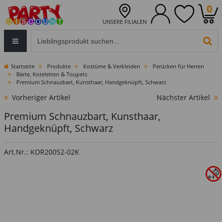
0
UNSERE FILIALEN
Eingabefeld für die Produktsuche im Header
PR
Startseite
Produkte
Kostüme & Verkleiden
Perücken für Herren
Bärte, Koteletten & Toupets
Premium Schnauzbart, Kunsthaar, Handgeknüpft, Schwarz
Vorheriger Artikel
Nächster Artikel
Premium Schnauzbart, Kunsthaar,
Handgeknüpft, Schwarz
Art.Nr.: KOR20052-02K