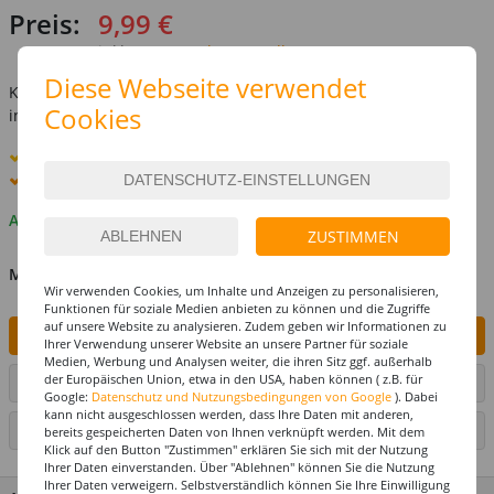
Preis:
9,99 €
inkl. MwSt.
zzgl. Versandkosten
Diese Webseite verwendet
Kostenlose Lieferung ab
69,-€
Cookies
innerhalb Deutschlands -
Details
Standard-Lieferung
11. - 12. August
Premium
-Lieferung verfügbar
Auf Lager
ZUSTIMMEN
MENGE
Wir verwenden Cookies, um Inhalte und Anzeigen zu personalisieren,
Funktionen für soziale Medien anbieten zu können und die Zugriffe
auf unsere Website zu analysieren. Zudem geben wir Informationen zu
IN DEN WARENKORB
Ihrer Verwendung unserer Website an unsere Partner für soziale
Medien, Werbung und Analysen weiter, die ihren Sitz ggf. außerhalb
der Europäischen Union, etwa in den USA, haben können ( z.B. für
ARTIKEL AUF WUNSCHLISTE SETZEN
Google:
Datenschutz und Nutzungsbedingungen von Google
). Dabei
kann nicht ausgeschlossen werden, dass Ihre Daten mit anderen,
SEITE DRUCKEN
bereits gespeicherten Daten von Ihnen verknüpft werden. Mit dem
Klick auf den Button "Zustimmen" erklären Sie sich mit der Nutzung
Ihrer Daten einverstanden. Über "Ablehnen" können Sie die Nutzung
Ihrer Daten verweigern. Selbstverständlich können Sie Ihre Einwilligung