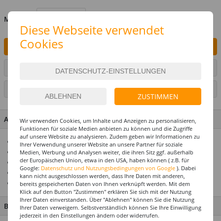
MENGE
Diese Webseite verwendet
Cookies
IN DEN WARENKORB
ARTIKEL AUF WUNSCHLISTE SETZEN
SEITE DRUCKEN
ZUSTIMMEN
ARTIKEL MERKMALE & DETAILS
Wir verwenden Cookies, um Inhalte und Anzeigen zu personalisieren,
Funktionen für soziale Medien anbieten zu können und die Zugriffe
auf unsere Website zu analysieren. Zudem geben wir Informationen zu
Ideal als Dekoration für Cocktails
Ihrer Verwendung unserer Website an unsere Partner für soziale
Auch als Partypicker für Buffets geeignet
Medien, Werbung und Analysen weiter, die ihren Sitz ggf. außerhalb
der Europäischen Union, etwa in den USA, haben können ( z.B. für
In Gold und Silber
Google:
Datenschutz und Nutzungsbedingungen von Google
). Dabei
Länge ca. 10,5 cm
kann nicht ausgeschlossen werden, dass Ihre Daten mit anderen,
Top Preis-Leistungs-Verhältnis
bereits gespeicherten Daten von Ihnen verknüpft werden. Mit dem
Klick auf den Button "Zustimmen" erklären Sie sich mit der Nutzung
Ihrer Daten einverstanden. Über "Ablehnen" können Sie die Nutzung
BESCHREIBUNG
Ihrer Daten verweigern. Selbstverständlich können Sie Ihre Einwilligung
jederzeit in den Einstellungen ändern oder widerrufen.