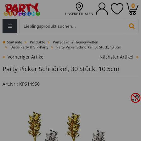
0
UNSERE FILIALEN
Eingabefeld für die Produktsuche im Header
PR
Startseite
Produkte
Partydeko & Themenwelten
Disco-Party & VIP-Party
Party Picker Schnörkel, 30 Stück, 10,5cm
Vorheriger Artikel
Nächster Artikel
Party Picker Schnörkel, 30 Stück, 10,5cm
Art.Nr.: KPS14950