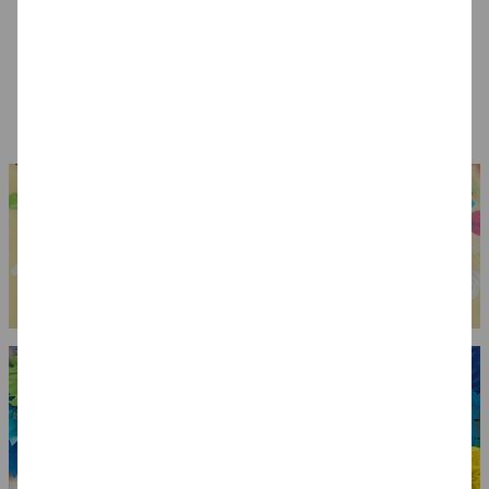
SALE Tischdecke
Brille Rock 'n Roll
Brille Polizei,
Fussball-Rasen 137
Star, gold
verspiegelt
x 259 cm
4,99 €
4,99 €
6,99 €
3,49 €
(1 qm = 0.98 EUR)