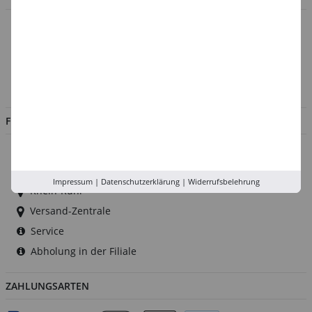
Über uns
Kontakt
Impressum
Jobs
FILIALEN
Düsseldorf
Köln
Impressum
|
Datenschutzerklärung
|
Widerrufsbelehrung
Rhein-Ruhr
Versand-Zentrale
Service
Abholung in der Filiale
ZAHLUNGSARTEN