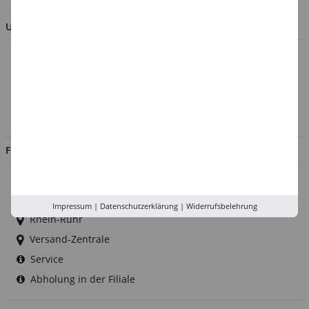
UNTERNEHMEN
Über uns
Kontakt
Impressum
Jobs
FILIALEN
Düsseldorf
Köln
Impressum
|
Datenschutzerklärung
|
Widerrufsbelehrung
Rhein-Ruhr
Versand-Zentrale
Service
Abholung in der Filiale