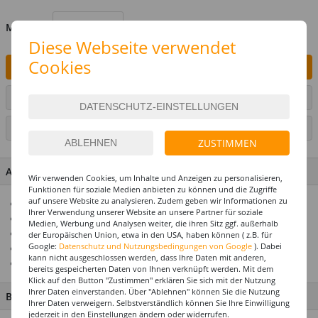
MENGE
Diese Webseite verwendet
Cookies
IN DEN WARENKORB
ARTIKEL AUF WUNSCHLISTE SETZEN
SEITE DRUCKEN
ZUSTIMMEN
ARTIKEL MERKMALE & DETAILS
Wir verwenden Cookies, um Inhalte und Anzeigen zu personalisieren,
Funktionen für soziale Medien anbieten zu können und die Zugriffe
auf unsere Website zu analysieren. Zudem geben wir Informationen zu
Komplett-Set für Ihre nächste Tombola
Ihrer Verwendung unserer Website an unsere Partner für soziale
100 Treffer, 200 Nieten, 100 Aufklebenummern
Medien, Werbung und Analysen weiter, die ihren Sitz ggf. außerhalb
Treffer und Nieten jeweils in Blau und Weiß gemischt
der Europäischen Union, etwa in den USA, haben können ( z.B. für
Google:
Datenschutz und Nutzungsbedingungen von Google
). Dabei
Ideales Mischungsverhältnis 1:2
kann nicht ausgeschlossen werden, dass Ihre Daten mit anderen,
Hergestellt in Deutschland
bereits gespeicherten Daten von Ihnen verknüpft werden. Mit dem
Klick auf den Button "Zustimmen" erklären Sie sich mit der Nutzung
Ihrer Daten einverstanden. Über "Ablehnen" können Sie die Nutzung
BESCHREIBUNG
Ihrer Daten verweigern. Selbstverständlich können Sie Ihre Einwilligung
jederzeit in den Einstellungen ändern oder widerrufen.