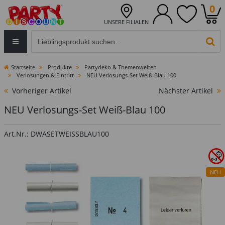
0
UNSERE FILIALEN
Eingabefeld für die Produktsuche im Header
PR
Startseite
Produkte
Partydeko & Themenwelten
Verlosungen & Eintritt
NEU Verlosungs-Set Weiß-Blau 100
Vorheriger Artikel
Nächster Artikel
NEU Verlosungs-Set Weiß-Blau 100
Art.Nr.: DWASETWEISSBLAU100
NEU