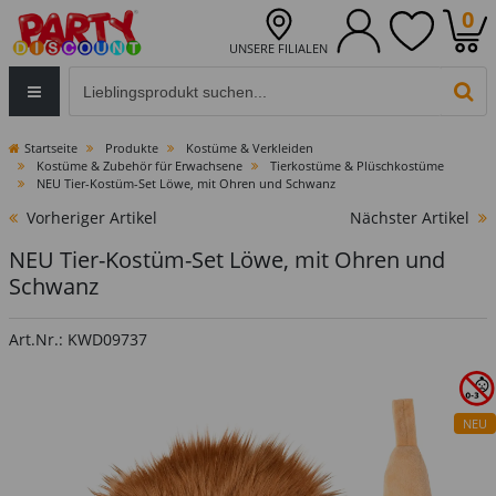
0
UNSERE FILIALEN
Eingabefeld für die Produktsuche im Header
PR
Startseite
Produkte
Kostüme & Verkleiden
Kostüme & Zubehör für Erwachsene
Tierkostüme & Plüschkostüme
NEU Tier-Kostüm-Set Löwe, mit Ohren und Schwanz
Vorheriger Artikel
Nächster Artikel
NEU Tier-Kostüm-Set Löwe, mit Ohren und
Schwanz
Art.Nr.: KWD09737
NEU