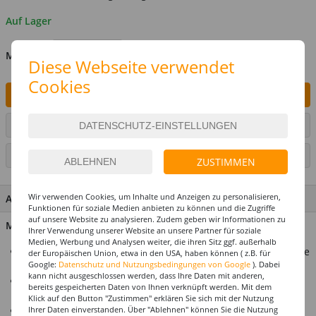
Auf Lager
MENGE
Diese Webseite verwendet
Cookies
IN DEN WARENKORB
ARTIKEL AUF WUNSCHLISTE SETZEN
SEITE DRUCKEN
ZUSTIMMEN
Wir verwenden Cookies, um Inhalte und Anzeigen zu personalisieren,
ARTIKEL MERKMALE & DETAILS
Funktionen für soziale Medien anbieten zu können und die Zugriffe
auf unsere Website zu analysieren. Zudem geben wir Informationen zu
Material: 100% Polyester
Ihrer Verwendung unserer Website an unsere Partner für soziale
Medien, Werbung und Analysen weiter, die ihren Sitz ggf. außerhalb
Tier-Kostüm-Set Löwe mit Ohren und Schwanz für mühelose
der Europäischen Union, etwa in den USA, haben können ( z.B. für
Google:
Datenschutz und Nutzungsbedingungen von Google
). Dabei
Verwandlungen.
kann nicht ausgeschlossen werden, dass Ihre Daten mit anderen,
Enthält einen Haarreif mit Ohren und einen Schwanz zum
bereits gespeicherten Daten von Ihnen verknüpft werden. Mit dem
Befestigen am Gürtel.
Klick auf den Button "Zustimmen" erklären Sie sich mit der Nutzung
Ihrer Daten einverstanden. Über "Ablehnen" können Sie die Nutzung
Lebendiges Löwenmuster verleiht einen kraftvollen und