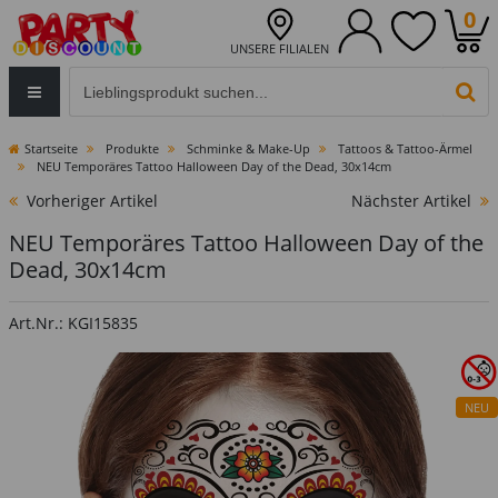
0
UNSERE FILIALEN
Eingabefeld für die Produktsuche im Header
PR
Startseite
Produkte
Schminke & Make-Up
Tattoos & Tattoo-Ärmel
NEU Temporäres Tattoo Halloween Day of the Dead, 30x14cm
Vorheriger Artikel
Nächster Artikel
NEU Temporäres Tattoo Halloween Day of the
Dead, 30x14cm
Art.Nr.: KGI15835
NEU