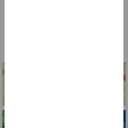
Blutiges Messer
Zähne Vampir mit
Draculas Eckzähne,
Gebißkleber
Dental Qualität
7,99 €
7,99 €
6,99 €