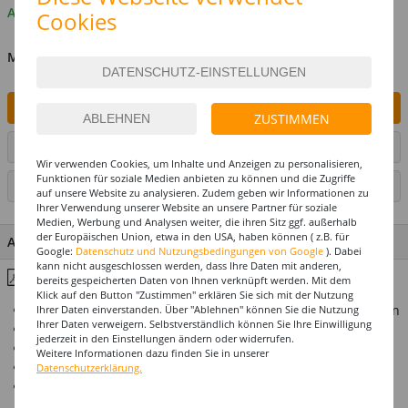
Auf Lager
Cookies
MENGE
IN DEN WARENKORB
ZUSTIMMEN
ARTIKEL AUF WUNSCHLISTE SETZEN
Wir verwenden Cookies, um Inhalte und Anzeigen zu personalisieren,
Funktionen für soziale Medien anbieten zu können und die Zugriffe
SEITE DRUCKEN
auf unsere Website zu analysieren. Zudem geben wir Informationen zu
Ihrer Verwendung unserer Website an unsere Partner für soziale
Medien, Werbung und Analysen weiter, die ihren Sitz ggf. außerhalb
der Europäischen Union, etwa in den USA, haben können ( z.B. für
ARTIKEL MERKMALE & DETAILS
Google:
Datenschutz und Nutzungsbedingungen von Google
). Dabei
kann nicht ausgeschlossen werden, dass Ihre Daten mit anderen,
Inhaltsstoffe & Hinweise
bereits gespeicherten Daten von Ihnen verknüpft werden. Mit dem
Klick auf den Button "Zustimmen" erklären Sie sich mit der Nutzung
Temporäres Gesichts- Tattoo – einfach mit Wasser auftragen
Ihrer Daten einverstanden. Über "Ablehnen" können Sie die Nutzung
Ihrer Daten verweigern. Selbstverständlich können Sie Ihre Einwilligung
Motivkarte 30x14 cm
jederzeit in den Einstellungen ändern oder widerrufen.
Mit Fettcreme oder Babyöl einfach zu entfernen
Weitere Informationen dazu finden Sie in unserer
Tolles Motiv zum Tag der Toten
Datenschutzerklärung.
Ideal für Halloween- und Motto-Partys