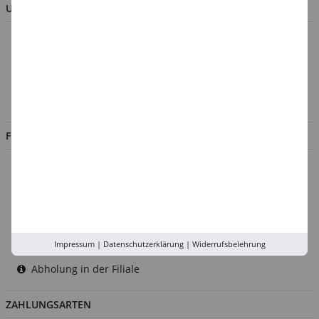
UNTERNEHMEN
Über uns
Kontakt
Impressum
Jobs
FILIALEN
Düsseldorf
Köln
Rhein-Ruhr
Versand-Zentrale
Impressum
|
Datenschutzerklärung
|
Widerrufsbelehrung
Service
Abholung in der Filiale
ZAHLUNGSARTEN