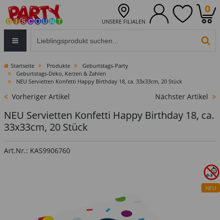
0
UNSERE FILIALEN
Eingabefeld für die Produktsuche im Header
PR
Startseite
Produkte
Geburtstags-Party
Geburtstags-Deko, Kerzen & Zahlen
NEU Servietten Konfetti Happy Birthday 18, ca. 33x33cm, 20 Stück
Vorheriger Artikel
Nächster Artikel
NEU Servietten Konfetti Happy Birthday 18, ca.
33x33cm, 20 Stück
Art.Nr.: KAS9906760
NEU