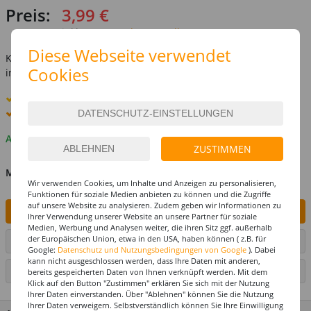
Preis:
3,99 €
inkl. MwSt.
zzgl. Versandkosten
Diese Webseite verwendet
Kostenlose Lieferung ab
69,-€
Cookies
innerhalb Deutschlands -
Details
Standard-Lieferung
10. - 11. August
Premium
-Lieferung verfügbar
Auf Lager
ZUSTIMMEN
MENGE
Wir verwenden Cookies, um Inhalte und Anzeigen zu personalisieren,
Funktionen für soziale Medien anbieten zu können und die Zugriffe
auf unsere Website zu analysieren. Zudem geben wir Informationen zu
IN DEN WARENKORB
Ihrer Verwendung unserer Website an unsere Partner für soziale
Medien, Werbung und Analysen weiter, die ihren Sitz ggf. außerhalb
der Europäischen Union, etwa in den USA, haben können ( z.B. für
ARTIKEL AUF WUNSCHLISTE SETZEN
Google:
Datenschutz und Nutzungsbedingungen von Google
). Dabei
kann nicht ausgeschlossen werden, dass Ihre Daten mit anderen,
SEITE DRUCKEN
bereits gespeicherten Daten von Ihnen verknüpft werden. Mit dem
Klick auf den Button "Zustimmen" erklären Sie sich mit der Nutzung
Ihrer Daten einverstanden. Über "Ablehnen" können Sie die Nutzung
Ihrer Daten verweigern. Selbstverständlich können Sie Ihre Einwilligung