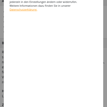
ARTIKEL MERKMALE & DETAILS
jederzeit in den Einstellungen ändern oder widerrufen.
Weitere Informationen dazu finden Sie in unserer
Datenschutzerklärung.
Für die perfekte Geburtstags-Party
Top-Preis-Leistungsverhältnis
Hochwertiges Design
Mega-Auswahl
Weitere Artikel in perfekt abgestimmten Design erhältlich
BESCHREIBUNG
Runde Geburtstage verpflichten zum Feiern! Und
standesgemäß gehören dabei auf den gedeckten Tisch
natürlich auch die passenden Servietten! Diese sind 33cm groß,
eine Packung enthält 20 Stück. Die bunte Farbgestaltung sorgt
für ein fröhliches Grundambiente. Zusätzlich bieten wir eine
Vielzahl weiterer Dekorations- und Tischgeschirr-Artikel für
runde Geburtstage in unserem Shop an.
Hinweis:
Abgebildetes weiteres Zubehör ist nicht im
Lieferumfang enthalten.
Zusätzliche Produktinformationen: