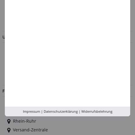
Verpackungsverordnung
AGB & Kundeninformation
BESTELLUNG WIDERRUFEN
UNTERNEHMEN
Über uns
Kontakt
Impressum
Jobs
FILIALEN
Düsseldorf
Impressum
|
Datenschutzerklärung
|
Widerrufsbelehrung
Köln
Rhein-Ruhr
Versand-Zentrale