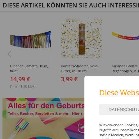
DIESE ARTIKEL KÖNNTEN SIE AUCH INTERESS
Girlande Lametta, 10 m,
Konfetti-Shooter, Gold-
Girlande Großra
bunt
Flitter, ca. 20 cm
Regenbogen, Ø 1
m, schwer entfl
14,99 €
3,99 €
19,99 €
(1 m = 1.30 EUR)
(1 m = 2.00 EUR)
Diese Webs
Wir verwenden Cookies, 
Zugriffe auf unsere Web
soziale Medien, Werbung