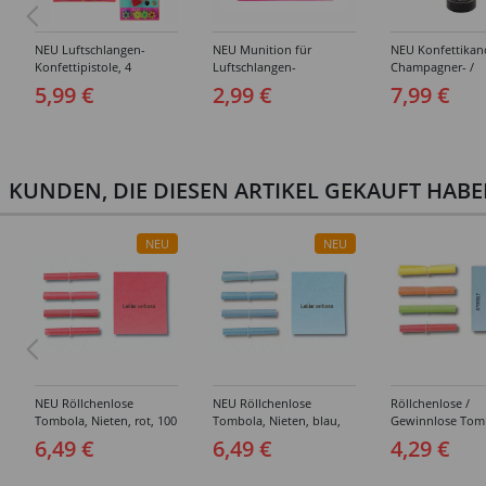
NEU Luftschlangen-
NEU Munition für
NEU Konfettika
Konfettipistole, 4
Luftschlangen-
Champagner- /
Patronen, farbig sortiert
Konfettipistole, 4 Rollen
Sektflasche, Gold
5,99 €
2,99 €
7,99 €
Schwarz, 33 cm
KUNDEN, DIE DIESEN ARTIKEL GEKAUFT HAB
NEU
NEU
NEU Röllchenlose
NEU Röllchenlose
Röllchenlose /
Tombola, Nieten, rot, 100
Tombola, Nieten, blau,
Gewinnlose Tom
Stück
100 Stück
Treffer, bunt - 
6,49 €
6,49 €
4,29 €
1-1000