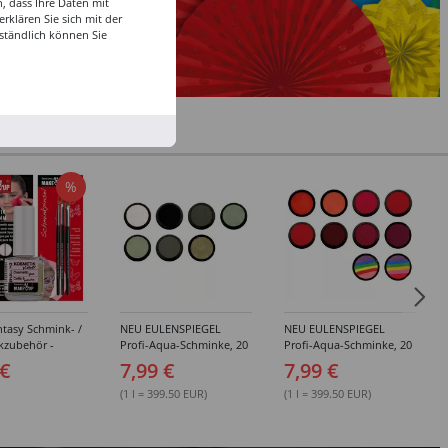
, dass Ihre Daten mit
klären Sie sich mit der
ständlich können Sie
%
tasy Schmink- /
NEU EULENSPIEGEL
NEU EULENSPIEGEL
kzubehör -
Profi-Aqua-Schminke, 20
Profi-Aqua-Schminke, 20
dene Artikel
ml, Weiß- / Schwarz- &
ml, Rot-Töne -
 €
7,99 €
7,99 €
Grau-Töne -
Verschiedene Farben
Verschiedene Farben
(1 l = 399.50 EUR)
(1 l = 399.50 EUR)