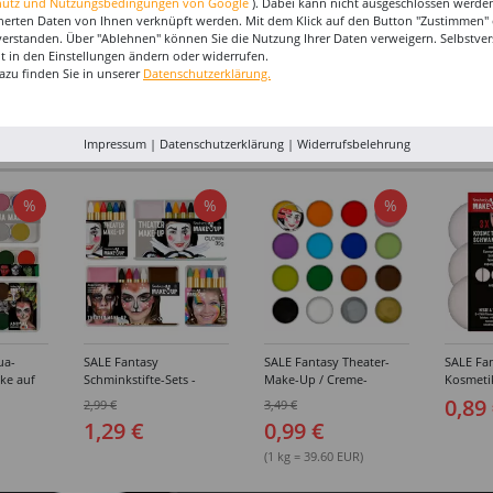
hutz und Nutzungsbedingungen von Google
). Dabei kann nicht ausgeschlossen werden
herten Daten von Ihnen verknüpft werden. Mit dem Klick auf den Button "Zustimmen" er
verstanden. Über "Ablehnen" können Sie die Nutzung Ihrer Daten verweigern. Selbstver
eit in den Einstellungen ändern oder widerrufen.
azu finden Sie in unserer
Datenschutzerklärung.
I-MAKE-UP & ZUBEHÖR
Impressum
|
Datenschutzerklärung
|
Widerrufsbelehrung
%
%
%
ua-
SALE Fantasy
SALE Fantasy Theater-
SALE Fan
ke auf
Schminkstifte-Sets -
Make-Up / Creme-
Kosmeti
kästen /
Verschiedene
Schminke auf Fettbasis,
Verschie
0,89
2,99 €
3,49 €
hiedene
Ausführungen
25g - Verschiedene
1,29 €
0,99 €
Karnevalsfarben
(1 kg = 39.60 EUR)