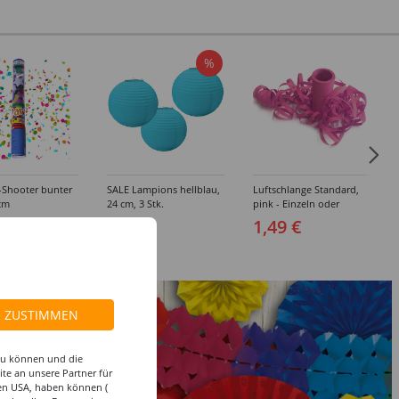
%
-Shooter bunter
SALE Lampions hellblau,
Luftschlange Standard,
cm
24 cm, 3 Stk.
pink - Einzeln oder
Sparpacks
 €
1,49 €
9,99 €
4,99 €
ZUSTIMMEN
 zu können und die
te an unsere Partner für
den USA, haben können (