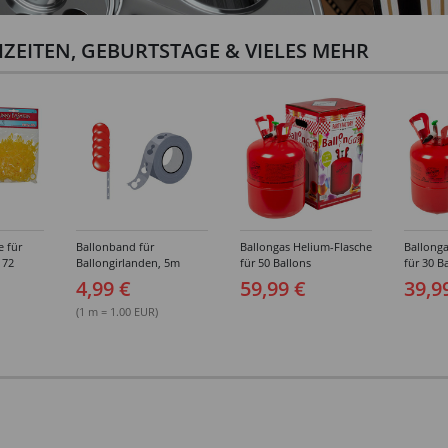
ZEITEN, GEBURTSTAGE & VIELES MEHR
e für
Ballonband für
Ballongas Helium-Flasche
Ballonga
 72
Ballongirlanden, 5m
für 50 Ballons
für 30 B
Deko-Band aus PVC
4,99 €
59,99 €
39,9
(1 m = 1.00 EUR)