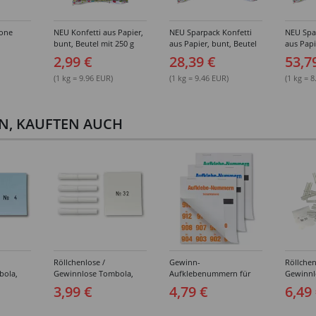
none
NEU Konfetti aus Papier,
NEU Sparpack Konfetti
NEU Spa
bunt, Beutel mit 250 g
aus Papier, bunt, Beutel
aus Papi
-
mit 250 g, 12 Stück
mit 250 
2,99 €
28,39 €
53,7
(1 kg = 9.96 EUR)
(1 kg = 9.46 EUR)
(1 kg = 
EN, KAUFTEN AUCH
Röllchenlose /
Gewinn-
Röllchen
bola,
Gewinnlose Tombola,
Aufklebenummern für
Gewinnl
Nummern
Treffer, weiß -
Tombola, selbstklebend -
Nieten, 
3,99 €
4,79 €
6,49
Verschiedene
Verschiedene Varianten
Nummerierungen