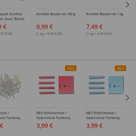
rpack Konfetti
Konfetti Beutel mit 100 g
Konfetti Beutel mit 1 kg
er, bunt, Beutel
g, 24 Stück
9 €
0,99 €
7,49 €
8.97 EUR)
(1 kg = 9.90 EUR)
(1 kg = 6.99 EUR)
NEU
NEU
lose /
NEU Röllchenlose /
NEU Röllchenlose /
ose Tombola,
Gewinnlose Tombola,
Gewinnlose Tombola,
weiß, 100 Stück
Treffer, rot -
Treffer, blau -
 €
3,99 €
3,99 €
Verschiedene
Verschiedene
Nummerierungen
Nummerierungen