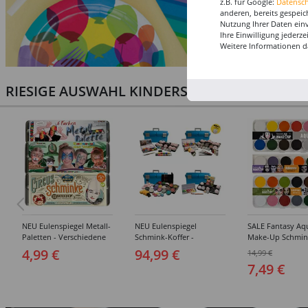
z.B. für Google:
Datensc
anderen, bereits gespeic
Nutzung Ihrer Daten ein
Ihre Einwilligung jederz
Weitere Informationen d
RIESIGE AUSWAHL KINDERSCHMINKEN, PROF
NEU Eulenspiegel Metall-
NEU Eulenspiegel
SALE Fantasy Aq
Paletten - Verschiedene
Schmink-Koffer -
Make-Up Schmin
Sets
Verschiedene
Wasserbasis, Mal
4,99 €
94,99 €
14,99 €
Ausführungen
Paletten - Versc
7,49 €
Ausführungen