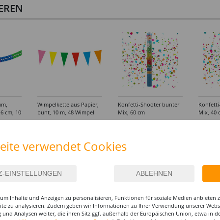
IEREN
um,
Wimpelkette aus Papier,
Konfetti-Shooter bunter
Konfetti
6 cm, 10
bunt, 10 m, 48 Wimpel
Mix, 60 cm
Mix, 40 
ammbar
2,99 €
7,99 €
6,99
(1 m = 0.28 EUR)
eite verwendet Cookies
um Inhalte und Anzeigen zu personalisieren, Funktionen für soziale Medien anbieten
site zu analysieren. Zudem geben wir Informationen zu Ihrer Verwendung unserer Websi
 und Analysen weiter, die ihren Sitz ggf. außerhalb der Europäischen Union, etwa in 