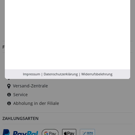
Über uns
Kontakt
Impressum
Jobs
FILIALEN
Düsseldorf
Köln
Impressum
|
Datenschutzerklärung
|
Widerrufsbelehrung
Rhein-Ruhr
Versand-Zentrale
Service
Abholung in der Filiale
ZAHLUNGSARTEN