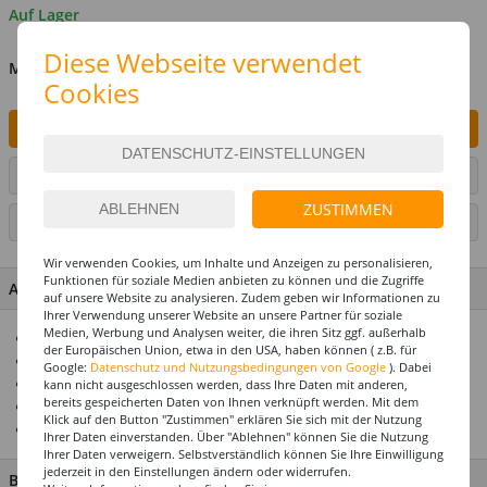
Auf Lager
Diese Webseite verwendet
MENGE
Cookies
IN DEN WARENKORB
ARTIKEL AUF WUNSCHLISTE SETZEN
ZUSTIMMEN
SEITE DRUCKEN
Wir verwenden Cookies, um Inhalte und Anzeigen zu personalisieren,
Funktionen für soziale Medien anbieten zu können und die Zugriffe
ARTIKEL MERKMALE & DETAILS
auf unsere Website zu analysieren. Zudem geben wir Informationen zu
Ihrer Verwendung unserer Website an unsere Partner für soziale
Medien, Werbung und Analysen weiter, die ihren Sitz ggf. außerhalb
Ideal für Veranstaltungen
der Europäischen Union, etwa in den USA, haben können ( z.B. für
Verfügbar als Treffer- und Nieten
Google:
Datenschutz und Nutzungsbedingungen von Google
). Dabei
Röllchenlose mit Papp-Verschluss
kann nicht ausgeschlossen werden, dass Ihre Daten mit anderen,
bereits gespeicherten Daten von Ihnen verknüpft werden. Mit dem
Hochwertiges Eventprodukt
Klick auf den Button "Zustimmen" erklären Sie sich mit der Nutzung
Mit verschiedenen lustigen Sprüchen bedruckt
Ihrer Daten einverstanden. Über "Ablehnen" können Sie die Nutzung
Ihrer Daten verweigern. Selbstverständlich können Sie Ihre Einwilligung
jederzeit in den Einstellungen ändern oder widerrufen.
BESCHREIBUNG