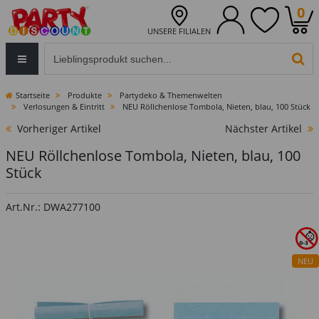
0
UNSERE FILIALEN
Eingabefeld für die Produktsuche im Header
PR
Startseite
Produkte
Partydeko & Themenwelten
Verlosungen & Eintritt
NEU Röllchenlose Tombola, Nieten, blau, 100 Stück
Vorheriger Artikel
Nächster Artikel
NEU Röllchenlose Tombola, Nieten, blau, 100
Stück
Art.Nr.: DWA277100
NEU