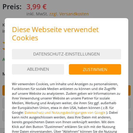
Preis:
3,99 €
inkl. MwSt.
zzgl. Versandkosten
Kostenlose Lieferung ab
69,-€
Diese Webseite verwendet
innerhalb Deutschlands -
Details
Cookies
Standard-Lieferung
10. - 11. August
Premium
-Lieferung verfügbar
Auf Lager
ZUSTIMMEN
MENGE
Wir verwenden Cookies, um Inhalte und Anzeigen zu personalisieren,
Funktionen für soziale Medien anbieten zu können und die Zugriffe
IN DEN WARENKORB
auf unsere Website zu analysieren. Zudem geben wir Informationen zu
Ihrer Verwendung unserer Website an unsere Partner für soziale
ARTIKEL AUF WUNSCHLISTE SETZEN
Medien, Werbung und Analysen weiter, die ihren Sitz ggf. außerhalb
der Europäischen Union, etwa in den USA, haben können ( z.B. für
Google:
Datenschutz und Nutzungsbedingungen von Google
). Dabei
SEITE DRUCKEN
kann nicht ausgeschlossen werden, dass Ihre Daten mit anderen,
bereits gespeicherten Daten von Ihnen verknüpft werden. Mit dem
Klick auf den Button "Zustimmen" erklären Sie sich mit der Nutzung
Ihrer Daten einverstanden. Über "Ablehnen" können Sie die Nutzung