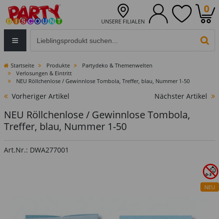
0
UNSERE FILIALEN
Eingabefeld für die Produktsuche im Header
PR
Startseite
Produkte
Partydeko & Themenwelten
Verlosungen & Eintritt
NEU Röllchenlose / Gewinnlose Tombola, Treffer, blau, Nummer 1-50
Vorheriger Artikel
Nächster Artikel
NEU Röllchenlose / Gewinnlose Tombola,
Treffer, blau, Nummer 1-50
Art.Nr.: DWA277001
NEU