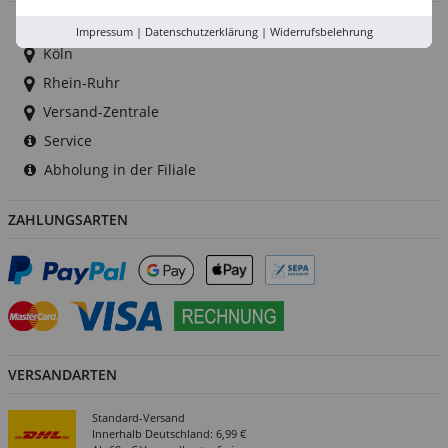
Düsseldorf
Impressum
|
Datenschutzerklärung
|
Widerrufsbelehrung
Köln
Rhein-Ruhr
Versand-Zentrale
Service
Abholung in der Filiale
ZAHLUNGSARTEN
VERSANDARTEN
Standard-Versand
Innerhalb Deutschland: 6,99 €