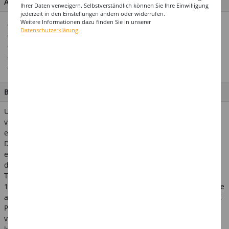
ARTIKEL MERKMALE & DETAILS
Ihrer Daten verweigern. Selbstverständlich können Sie Ihre Einwilligung
jederzeit in den Einstellungen ändern oder widerrufen.
Weitere Informationen dazu finden Sie in unserer
Ideal für Veranstaltungen
Datenschutzerklärung.
Verfügbar als Treffer- und Nieten
Röllchenlose mit Papp-Verschluss
Ausgezeichnete Verarbeitung
Hochwertiges Eventprodukt
BESCHREIBUNG
Unsere Röllchenlose Treffer sind immer im 50er-Beutel in
verschiedenen Nummerierungen erhältlich. Damit können Sie
einfach festlegen, wieviele Gewinne Sie ausschütten möchten.
Die Gewinne können dann mit unseren Aufklebenummern
entsprechend gekennzeichnet werden. Die Nieten mischen Sie
dann einfach unter die Treffer - fertig ist Ihre persönliche
Tombola! Standardmäßig liefern wir die Treffer bis Nummer
1000. Sollten Sie mehr Treffer benötigen, liefern wir diese gerne
auf Anfrage. Inhalt: 50 Lose fortlaufend nummeriert, gerollt mit
Pappring. Verwandte Suchbegriffe: gewinnspiel, tombola,
verlosung, glücksfee, glücksspiel, veranstaltung, schützenfest,