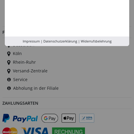
Impressum
Jobs
FILIALEN
Impressum
|
Datenschutzerklärung
|
Widerrufsbelehrung
Düsseldorf
Köln
Rhein-Ruhr
Versand-Zentrale
Service
Abholung in der Filiale
ZAHLUNGSARTEN