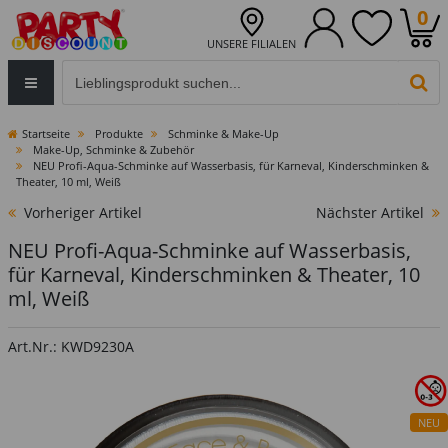
0
UNSERE FILIALEN
Eingabefeld für die Produktsuche im Header
PR
Startseite
Produkte
Schminke & Make-Up
Make-Up, Schminke & Zubehör
NEU Profi-Aqua-Schminke auf Wasserbasis, für Karneval, Kinderschminken &
Theater, 10 ml, Weiß
Vorheriger Artikel
Nächster Artikel
NEU Profi-Aqua-Schminke auf Wasserbasis,
für Karneval, Kinderschminken & Theater, 10
ml, Weiß
Art.Nr.: KWD9230A
NEU