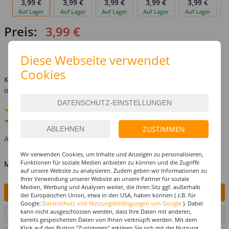
3,99 €
3,99 €
3,99 €
3,99 €
3,99 €
Auf Lager
Auf Lager
Auf Lager
Auf Lager
Auf Lager
Preis:
3,99 €
(1 l = 399.00 EUR)
Diese Webseite verwendet
inkl. MwSt.
zzgl. Versandkosten
Cookies
Kostenlose Lieferung ab
69,-€
innerhalb Deutschlands -
Details
Standard-Lieferung
12. - 13. August
Premium
-Lieferung verfügbar
ZUSTIMMEN
Auf Lager
Wir verwenden Cookies, um Inhalte und Anzeigen zu personalisieren,
Funktionen für soziale Medien anbieten zu können und die Zugriffe
MENGE
auf unsere Website zu analysieren. Zudem geben wir Informationen zu
Ihrer Verwendung unserer Website an unsere Partner für soziale
Medien, Werbung und Analysen weiter, die ihren Sitz ggf. außerhalb
IN DEN WARENKORB
der Europäischen Union, etwa in den USA, haben können ( z.B. für
Google:
Datenschutz und Nutzungsbedingungen von Google
). Dabei
kann nicht ausgeschlossen werden, dass Ihre Daten mit anderen,
ARTIKEL AUF WUNSCHLISTE SETZEN
bereits gespeicherten Daten von Ihnen verknüpft werden. Mit dem
Klick auf den Button "Zustimmen" erklären Sie sich mit der Nutzung