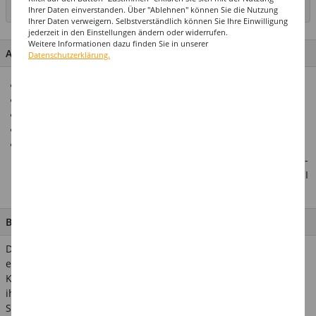
Ihrer Daten einverstanden. Über "Ablehnen" können Sie die Nutzung
SEITE DRUCKEN
Ihrer Daten verweigern. Selbstverständlich können Sie Ihre Einwilligung
jederzeit in den Einstellungen ändern oder widerrufen.
Weitere Informationen dazu finden Sie in unserer
ARTIKEL MERKMALE & DETAILS
Datenschutzerklärung.
Intensive Aqua-Schminke
Ideal für Karneval, Kinderschminken und Theaterauftritte
In der besonders ergiebigen 10ml-Dose
Lässt sich leicht auftragen und wieder entfernen
Inhaltsstoffe: Mica, Propylene glycol, Aqua, Talc, Silica,
Luminescent Zinc Sulfide, Xanthan gum, Phenoxyethanol. +/-
: CI 77891, CI 77491, CI 77492, CI 77499, CI 16035, CI 15850, CI
77007, CI 19140, CI 45410.
BESCHREIBUNG
Die Profi-Aqua-Schminke auf Wasserbasis in der besonders
ergiebigen 10-ml-Dose ist die ideale Wahl für Karneval,
Kinderschminken und Theaterauftritte. Sie überzeugt durch
ihre leuchtenden Farben, die sich leicht mit Pinsel oder
Schwamm auftragen lassen. Die hautfreundliche Textur