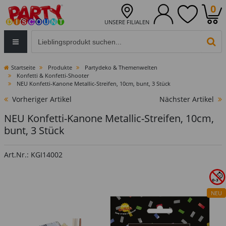
0
UNSERE FILIALEN
Eingabefeld für die Produktsuche im Header
PR
Startseite
Produkte
Partydeko & Themenwelten
Konfetti & Konfetti-Shooter
NEU Konfetti-Kanone Metallic-Streifen, 10cm, bunt, 3 Stück
Vorheriger Artikel
Nächster Artikel
NEU Konfetti-Kanone Metallic-Streifen, 10cm,
bunt, 3 Stück
Art.Nr.: KGI14002
NEU