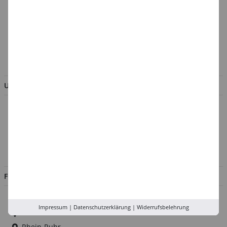
Batterieentsorgung &
Verpackungsverordnung
AGB & Kundeninformation
BESTELLUNG WIDERRUFEN
UNTERNEHMEN
Über uns
Kontakt
Impressum
Jobs
FILIALEN
Düsseldorf
Impressum
|
Datenschutzerklärung
|
Widerrufsbelehrung
Köln
Rhein-Ruhr