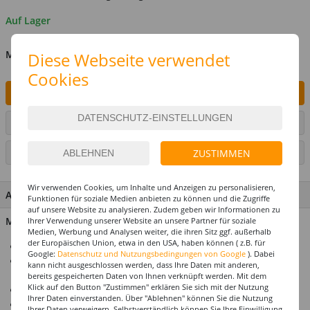
Auf Lager
MENGE
Diese Webseite verwendet
Cookies
IN DEN WARENKORB
ARTIKEL AUF WUNSCHLISTE SETZEN
ZUSTIMMEN
SEITE DRUCKEN
Wir verwenden Cookies, um Inhalte und Anzeigen zu personalisieren,
ARTIKEL MERKMALE & DETAILS
Funktionen für soziale Medien anbieten zu können und die Zugriffe
auf unsere Website zu analysieren. Zudem geben wir Informationen zu
Material: 100% Polyvinylchlorid
Ihrer Verwendung unserer Website an unsere Partner für soziale
Medien, Werbung und Analysen weiter, die ihren Sitz ggf. außerhalb
der Europäischen Union, etwa in den USA, haben können ( z.B. für
3 Konfetti-Kanonen mit bunten Metallic-Streifen im Set
Google:
Datenschutz und Nutzungsbedingungen von Google
). Dabei
Jeweils 10 cm Länge – kompakt, leicht und sofort
kann nicht ausgeschlossen werden, dass Ihre Daten mit anderen,
einsatzbereit
bereits gespeicherten Daten von Ihnen verknüpft werden. Mit dem
Klick auf den Button "Zustimmen" erklären Sie sich mit der Nutzung
Einfaches Auslösen durch Drehen der Kanone
Ihrer Daten einverstanden. Über "Ablehnen" können Sie die Nutzung
Für farbenfrohe Highlights bei Partys, Feiern und Festivals
Ihrer Daten verweigern. Selbstverständlich können Sie Ihre Einwilligung