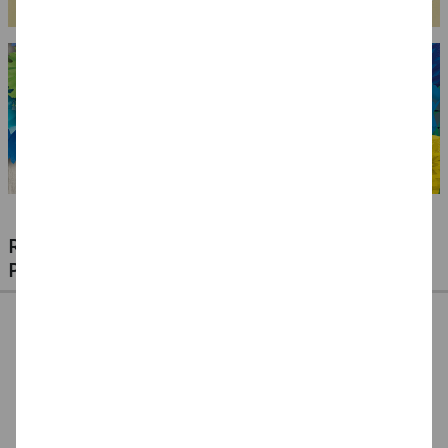
RIESIGE AUSWAHL KINDERSCHMINKEN,
PROFI-MAKE-UP & ZUBEHÖR
%
NEU Eulenspiegel
NEU Eulenspiegel
SALE Fantasy Aqua-