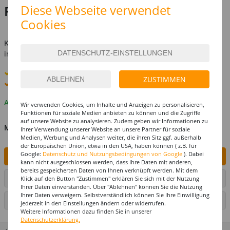
Diese Webseite verwendet
Preis:
35,99 €
Cookies
inkl. MwSt.
zzgl. Versandkosten
Kostenlose Lieferung ab
69,-€
innerhalb Deutschlands -
Details
Standard-Lieferung
12. - 13. August
ZUSTIMMEN
Premium
-Lieferung verfügbar
Auf Lager
Wir verwenden Cookies, um Inhalte und Anzeigen zu personalisieren,
Funktionen für soziale Medien anbieten zu können und die Zugriffe
auf unsere Website zu analysieren. Zudem geben wir Informationen zu
MENGE
Ihrer Verwendung unserer Website an unsere Partner für soziale
Medien, Werbung und Analysen weiter, die ihren Sitz ggf. außerhalb
der Europäischen Union, etwa in den USA, haben können ( z.B. für
Google:
Datenschutz und Nutzungsbedingungen von Google
). Dabei
IN DEN WARENKORB
kann nicht ausgeschlossen werden, dass Ihre Daten mit anderen,
bereits gespeicherten Daten von Ihnen verknüpft werden. Mit dem
ARTIKEL AUF WUNSCHLISTE SETZEN
Klick auf den Button "Zustimmen" erklären Sie sich mit der Nutzung
Ihrer Daten einverstanden. Über "Ablehnen" können Sie die Nutzung
Ihrer Daten verweigern. Selbstverständlich können Sie Ihre Einwilligung
SEITE DRUCKEN
jederzeit in den Einstellungen ändern oder widerrufen.
Weitere Informationen dazu finden Sie in unserer
Datenschutzerklärung.