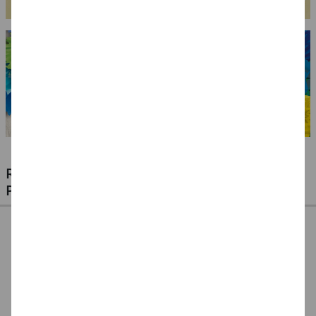
RIESIGE AUSWAHL KINDERSCHMINKEN,
PROFI-MAKE-UP & ZUBEHÖR
%
NEU Eulenspiegel
NEU Eulenspiegel
SALE Fantasy Aqua-