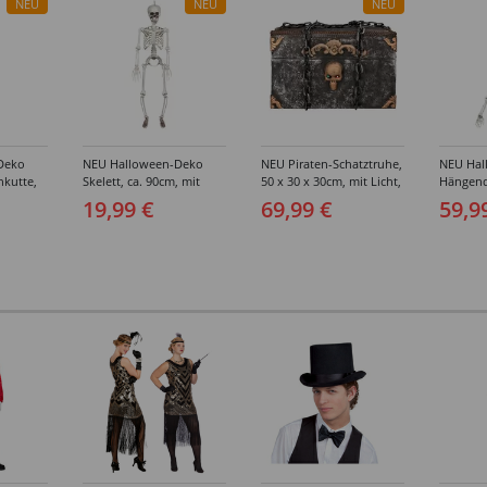
NEU
NEU
NEU
Deko
NEU Halloween-Deko
NEU Piraten-Schatztruhe,
NEU Hal
nkutte,
Skelett, ca. 90cm, mit
50 x 30 x 30cm, mit Licht,
Hängende
beweglichen Gliedern
Sound und Bewegung
140cm, m
19,99 €
69,99 €
59,9
gen
Strick