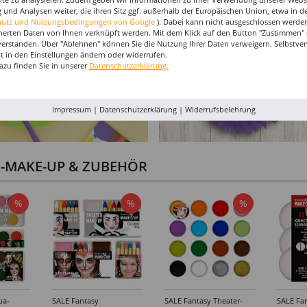
 und Analysen weiter, die ihren Sitz ggf. außerhalb der Europäischen Union, etwa in 
hutz und Nutzungsbedingungen von Google
). Dabei kann nicht ausgeschlossen werden
herten Daten von Ihnen verknüpft werden. Mit dem Klick auf den Button "Zustimmen" er
verstanden. Über "Ablehnen" können Sie die Nutzung Ihrer Daten verweigern. Selbstver
eit in den Einstellungen ändern oder widerrufen.
azu finden Sie in unserer
Datenschutzerklärung.
Impressum
|
Datenschutzerklärung
|
Widerrufsbelehrung
I-MAKE-UP & ZUBEHÖR
%
%
%
ua-
SALE Fantasy
SALE Fantasy Theater-
SALE Fan