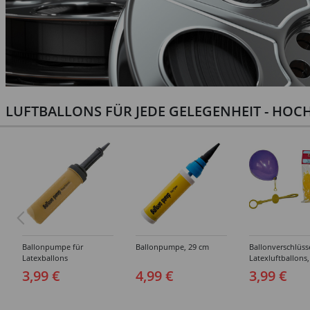
LUFTBALLONS FÜR JEDE GELEGENHEIT - HOCH
Ballonpumpe für
Ballonpumpe, 29 cm
Ballonverschlüss
Latexballons
Latexluftballons,
Stück
3,99 €
4,99 €
3,99 €