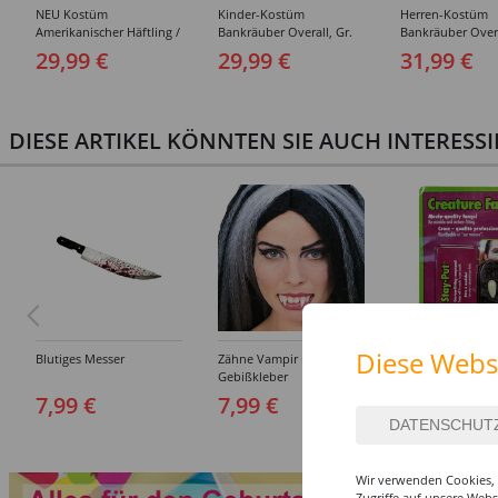
NEU Kostüm
Kinder-Kostüm
Herren-Kostüm
Amerikanischer Häftling /
Bankräuber Overall, Gr.
Bankräuber Overa
Sträfling, Overall, Orange
152-164
190 cm
29,99 €
29,99 €
31,99 €
- verschiedene Größen
(S-XXL)
DIESE ARTIKEL KÖNNTEN SIE AUCH INTERESS
Diese Webs
Blutiges Messer
Zähne Vampir mit
Draculas Eckzähn
Gebißkleber
Dental Qualität
7,99 €
7,99 €
6,99 €
Wir verwenden Cookies, 
Zugriffe auf unsere Web