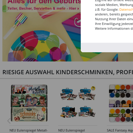
soziale Medien, Werbung
z.B. für Google:
Datensc
anderen, bereits gespeic
Nutzung Ihrer Daten ein
Ihre Einwilligung jederz
Weitere Informationen d
RIESIGE AUSWAHL KINDERSCHMINKEN, PROF
NEU Eulenspiegel Metall-
NEU Eulenspiegel
SALE Fantasy Aq