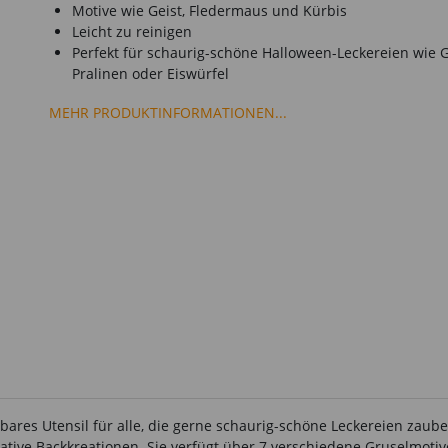
Motive wie Geist, Fledermaus und Kürbis
Leicht zu reinigen
Perfekt für schaurig-schöne Halloween-Leckereien wie 
Pralinen oder Eiswürfel
MEHR PRODUKTINFORMATIONEN...
bares Utensil für alle, die gerne schaurig-schöne Leckereien zaub
tive Backkreationen. Sie verfügt über 7 verschiedene Gruselmotive