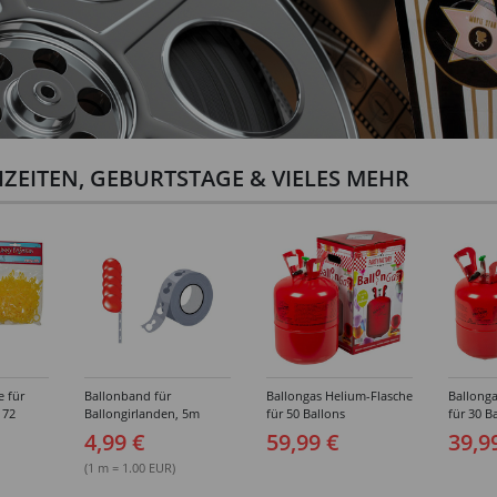
ZEITEN, GEBURTSTAGE & VIELES MEHR
e für
Ballonband für
Ballongas Helium-Flasche
Ballonga
 72
Ballongirlanden, 5m
für 50 Ballons
für 30 B
Deko-Band aus PVC
4,99 €
59,99 €
39,9
(1 m = 1.00 EUR)