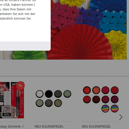
den USA, haben können (
, dass Ihre Daten mit
klären Sie sich mit der
ständlich können Sie
%
tasy Schmink- /
NEU EULENSPIEGEL
NEU EULENSPIEGEL