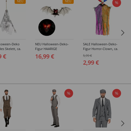
NEU
NEU
%
loween-Deko
NEU Halloween-Deko-
SALE Halloween-Deko-
s Skelett, ca.
Figur HAARIGE
Figur Horror-Clown, ca.
it Befestigungs-
FLEDERMAUS MIT
66 cm, Bunt
9 €
16,99 €
5,99 €
PULSIEREND
2,99 €
BLINKENDEN LED
AUGEN, Größe ca. 89 cm
%
%