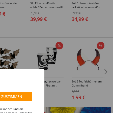
Kostüm wilde
SALE Herren-Kostüm
SALE Herren-Kostüm
aun -
wilde 20er, schwarz-weiß
Jackett schwarz/weiß -
edene Größen
- Verschiedene Größen
Verschiedene Größen
9 €
79,99 €
69,99 €
(48-64)
(48-64)
39,99 €
34,99 €
%
%
us, ca. 11 cm,
SALE Becher, recycelbar
SALE Teufelshörner am
aus Pappe, Pirat mit
Gummiband
Totenkopf, schwarz, 250
 €
0,99 €
4,99 €
ml, 6Stk
1,99 €
ZUSTIMMEN
 zu können und die
te an unsere Partner für