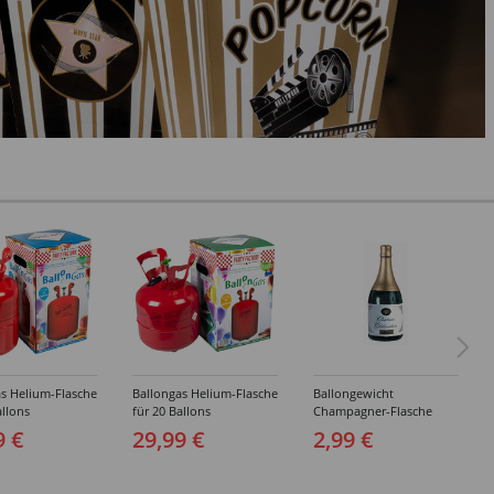
s Helium-Flasche
Ballongas Helium-Flasche
Ballongewicht
allons
für 20 Ballons
Champagner-Flasche
9 €
29,99 €
2,99 €