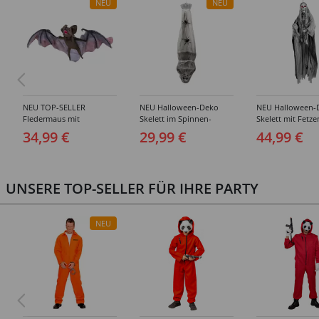
NEU
NEU
NEU TOP-SELLER
NEU Halloween-Deko
NEU Halloween-
Fledermaus mit
Skelett im Spinnen-
Skelett mit Fetze
Bewegung, Licht und
Kokon, ca. 120cm
ca. 180cm, mit
34,99 €
29,99 €
44,99 €
Sound, ca. 72 cm
leuchtenden Au
UNSERE TOP-SELLER FÜR IHRE PARTY
NEU