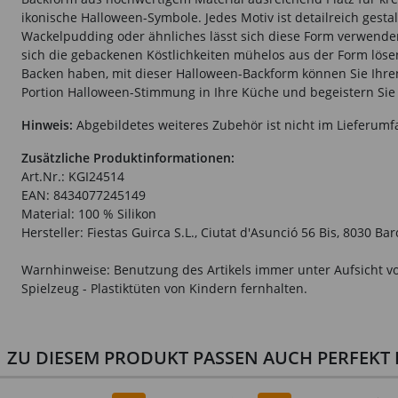
ikonische Halloween-Symbole. Jedes Motiv ist detailreich gesta
Wackelpudding oder ähnliches lässt sich diese Form verwenden.
sich die gebackenen Köstlichkeiten mühelos aus der Form lösen
Backen haben, mit dieser Halloween-Backform können Sie Ihren
Portion Halloween-Stimmung in Ihre Küche und begeistern Sie 
Hinweis:
Abgebildetes weiteres Zubehör ist nicht im Lieferumf
Zusätzliche Produktinformationen:
Art.Nr.: KGI24514
EAN: 8434077245149
Material: 100 % Silikon
Hersteller: Fiestas Guirca S.L., Ciutat d'Asunció 56 Bis, 8030 B
Warnhinweise: Benutzung des Artikels immer unter Aufsicht vo
Spielzeug - Plastiktüten von Kindern fernhalten.
ZU DIESEM PRODUKT PASSEN AUCH PERFEKT D