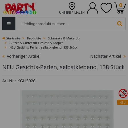
0
UNSERE FILIALEN
Eingabefeld für die Produktsuche im Header
PR
Startseite
Produkte
Schminke & Make-Up
Glitzer & Glitter für Gesicht & Körper
NEU Gesichts-Perlen, selbstklebend, 138 Stück
Vorheriger Artikel
Nächster Artikel
NEU Gesichts-Perlen, selbstklebend, 138 Stück
Art.Nr.: KGI15926
NEU