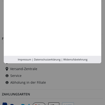
Über uns
Kontakt
Impressum
Jobs
FILIALEN
Düsseldorf
Köln
Impressum
|
Datenschutzerklärung
|
Widerrufsbelehrung
Rhein-Ruhr
Versand-Zentrale
Service
Abholung in der Filiale
ZAHLUNGSARTEN