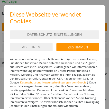
Auf Lager
Diese Webseite verwendet
MENGE
Cookies
IN DEN WARENKORB
ARTIKEL AUF WUNSCHLISTE SETZEN
ZUSTIMMEN
SEITE DRUCKEN
Wir verwenden Cookies, um Inhalte und Anzeigen zu personalisieren,
ARTIKEL MERKMALE & DETAILS
Funktionen für soziale Medien anbieten zu können und die Zugriffe
auf unsere Website zu analysieren. Zudem geben wir Informationen zu
Ihrer Verwendung unserer Website an unsere Partner für soziale
Strahlende Halbperlen in verschiedenen Größen für kreative
Medien, Werbung und Analysen weiter, die ihren Sitz ggf. außerhalb
Looks
der Europäischen Union, etwa in den USA, haben können ( z.B. für
Google:
Datenschutz und Nutzungsbedingungen von Google
). Dabei
Haften selbstständig auf sauberer, trockener Haut – kein
kann nicht ausgeschlossen werden, dass Ihre Daten mit anderen,
Kleber nötig
bereits gespeicherten Daten von Ihnen verknüpft werden. Mit dem
Perfekt für Gesicht, Dekolleté oder kreative Körperkunst
Klick auf den Button "Zustimmen" erklären Sie sich mit der Nutzung
Ihrer Daten einverstanden. Über "Ablehnen" können Sie die Nutzung
Eleganter Glanz-Effekt für besondere Anlässe oder Make-up-
Ihrer Daten verweigern. Selbstverständlich können Sie Ihre Einwilligung
Experimente
jederzeit in den Einstellungen ändern oder widerrufen.