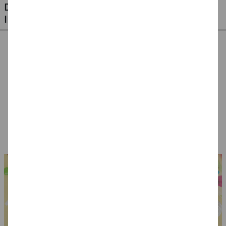
DIESE ARTIKEL KÖNNTEN SIE AUCH
INTERESSIEREN
Medaillen '1' in gold
Hut Hexe Standard,
Polizei-Set für
am Band, 3 Stück
schwarz
Kinder 3-teilig
3,99 €
3,49 €
6,99 €