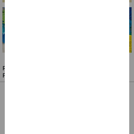
RIESIGE AUSWAHL KINDERSCHMINKEN,
PROFI-MAKE-UP & ZUBEHÖR
%
NEU Eulenspiegel
NEU Eulenspiegel
SALE Fantasy Aqua-
Metall-Paletten -
Schmink-Koffer -
Make-Up Schminke