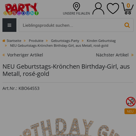
0
UNSERE FILIALEN
Eingabefeld für die Produktsuche im Header
PR
Startseite
Produkte
Geburtstags-Party
Kinder-Geburtstag
NEU Geburtstags-Krönchen Birthday-Girl, aus Metall, rosé-gold
Vorheriger Artikel
Nächster Artikel
NEU Geburtstags-Krönchen Birthday-Girl, aus
Metall, rosé-gold
Art.Nr.: KBO64553
NEU