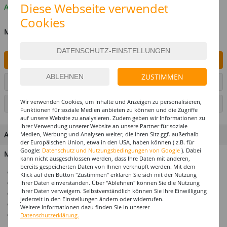
Diese Webseite verwendet
Auf Lager
Cookies
MENGE
IN DEN WARENKORB
ZUSTIMMEN
ARTIKEL AUF WUNSCHLISTE SETZEN
Wir verwenden Cookies, um Inhalte und Anzeigen zu personalisieren,
SEITE DRUCKEN
Funktionen für soziale Medien anbieten zu können und die Zugriffe
auf unsere Website zu analysieren. Zudem geben wir Informationen zu
Ihrer Verwendung unserer Website an unsere Partner für soziale
ARTIKEL MERKMALE & DETAILS
Medien, Werbung und Analysen weiter, die ihren Sitz ggf. außerhalb
der Europäischen Union, etwa in den USA, haben können ( z.B. für
Google:
Datenschutz und Nutzungsbedingungen von Google
). Dabei
Material: 98% Zinklegierung, 2% Glas
kann nicht ausgeschlossen werden, dass Ihre Daten mit anderen,
bereits gespeicherten Daten von Ihnen verknüpft werden. Mit dem
Tolles Accessoire für kleine und große Geburtstagskinder
Klick auf den Button "Zustimmen" erklären Sie sich mit der Nutzung
Ein echter Hingucker
Ihrer Daten einverstanden. Über "Ablehnen" können Sie die Nutzung
Ihrer Daten verweigern. Selbstverständlich können Sie Ihre Einwilligung
Mega Auswahl zu jedem Party-Thema
jederzeit in den Einstellungen ändern oder widerrufen.
Hochwertiges Design
Weitere Informationen dazu finden Sie in unserer
Top Preis- Leistungsverhältnis
Datenschutzerklärung.