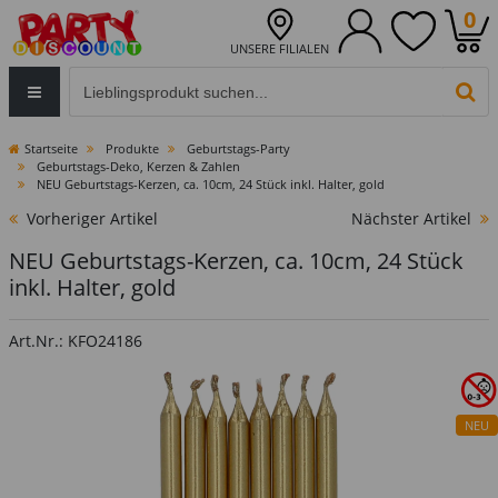
0
UNSERE FILIALEN
Eingabefeld für die Produktsuche im Header
PR
Startseite
Produkte
Geburtstags-Party
Geburtstags-Deko, Kerzen & Zahlen
NEU Geburtstags-Kerzen, ca. 10cm, 24 Stück inkl. Halter, gold
Vorheriger Artikel
Nächster Artikel
NEU Geburtstags-Kerzen, ca. 10cm, 24 Stück
inkl. Halter, gold
Art.Nr.: KFO24186
NEU