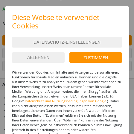
Auf Lager
Diese Webseite verwendet
Cookies
MENGE
IN DEN WARENKORB
ARTIKEL AUF WUNSCHLISTE SETZEN
ZUSTIMMEN
SEITE DRUCKEN
Wir verwenden Cookies, um Inhalte und Anzeigen zu personalisieren,
Funktionen für soziale Medien anbieten zu können und die Zugriffe
auf unsere Website zu analysieren. Zudem geben wir Informationen zu
ARTIKEL MERKMALE & DETAILS
Ihrer Verwendung unserer Website an unsere Partner für soziale
Medien, Werbung und Analysen weiter, die ihren Sitz ggf. außerhalb
der Europäischen Union, etwa in den USA, haben können ( z.B. für
Ideal für Geburtstagspartys und Jubiläen
Google:
Datenschutz und Nutzungsbedingungen von Google
). Dabei
Tolle Tortendekoration
kann nicht ausgeschlossen werden, dass Ihre Daten mit anderen,
Top Preis-Leistungs-Verhältnis
bereits gespeicherten Daten von Ihnen verknüpft werden. Mit dem
Klick auf den Button "Zustimmen" erklären Sie sich mit der Nutzung
In unserem Shop finden Sie eine Vielzahl weiterer
Ihrer Daten einverstanden. Über "Ablehnen" können Sie die Nutzung
passender Zubehörartikel
Ihrer Daten verweigern. Selbstverständlich können Sie Ihre Einwilligung
Top-Quality Party-Deko
jederzeit in den Einstellungen ändern oder widerrufen.