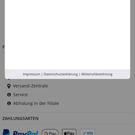
Über uns
Kontakt
Impressum
Jobs
FILIALEN
Düsseldorf
Köln
Impressum
|
Datenschutzerklärung
|
Widerrufsbelehrung
Rhein-Ruhr
Versand-Zentrale
Service
Abholung in der Filiale
ZAHLUNGSARTEN