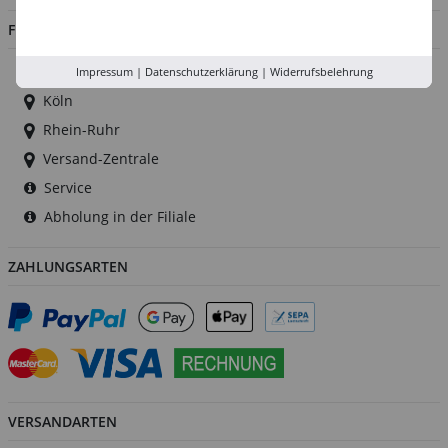
FILIALEN
Düsseldorf
Impressum
|
Datenschutzerklärung
|
Widerrufsbelehrung
Köln
Rhein-Ruhr
Versand-Zentrale
Service
Abholung in der Filiale
ZAHLUNGSARTEN
VERSANDARTEN