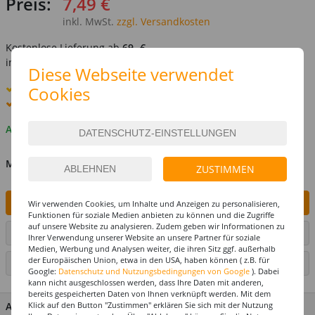
Preis:
7,49 €
inkl. MwSt.
zzgl. Versandkosten
Kostenlose Lieferung ab
69,-€
innerhalb Deutschlands -
Details
Diese Webseite verwendet
Standard-Lieferung
11. - 12. August
Cookies
Premium
-Lieferung verfügbar
Auf Lager
MENGE
ZUSTIMMEN
IN DEN WARENKORB
Wir verwenden Cookies, um Inhalte und Anzeigen zu personalisieren,
Funktionen für soziale Medien anbieten zu können und die Zugriffe
auf unsere Website zu analysieren. Zudem geben wir Informationen zu
ARTIKEL AUF WUNSCHLISTE SETZEN
Ihrer Verwendung unserer Website an unsere Partner für soziale
Medien, Werbung und Analysen weiter, die ihren Sitz ggf. außerhalb
der Europäischen Union, etwa in den USA, haben können ( z.B. für
SEITE DRUCKEN
Google:
Datenschutz und Nutzungsbedingungen von Google
). Dabei
kann nicht ausgeschlossen werden, dass Ihre Daten mit anderen,
bereits gespeicherten Daten von Ihnen verknüpft werden. Mit dem
ARTIKEL MERKMALE & DETAILS
Klick auf den Button "Zustimmen" erklären Sie sich mit der Nutzung