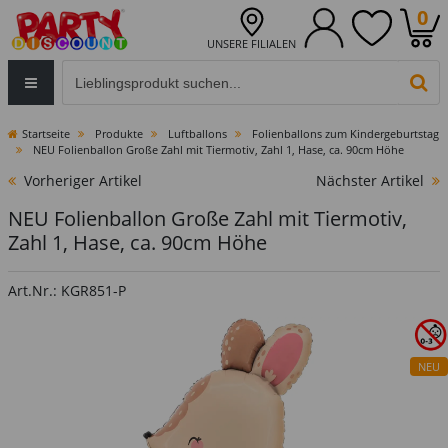
0
UNSERE FILIALEN
Eingabefeld für die Produktsuche im Header
PR
Startseite
Produkte
Luftballons
Folienballons zum Kindergeburtstag
NEU Folienballon Große Zahl mit Tiermotiv, Zahl 1, Hase, ca. 90cm Höhe
Vorheriger Artikel
Nächster Artikel
NEU Folienballon Große Zahl mit Tiermotiv,
Zahl 1, Hase, ca. 90cm Höhe
Art.Nr.: KGR851-P
NEU