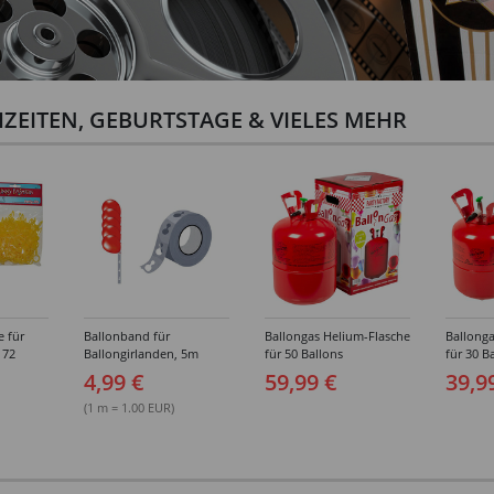
ZEITEN, GEBURTSTAGE & VIELES MEHR
e für
Ballonband für
Ballongas Helium-Flasche
Ballonga
 72
Ballongirlanden, 5m
für 50 Ballons
für 30 B
Deko-Band aus PVC
4,99 €
59,99 €
39,9
(1 m = 1.00 EUR)