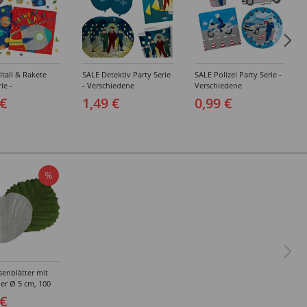
tall & Rakete
SALE Detektiv Party Serie
SALE Polizei Party Serie -
ie -
- Verschiedene
Verschiedene
edene
Geburtstagsartikel
Geburtstagsartikel
 €
1,49 €
0,99 €
agsartikel
%
enblätter mit
lber Ø 5 cm, 100
 €