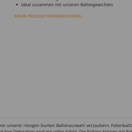
Ideal zusammen mit unseren Ballongewichten
MEHR PRODUKTINFORMATIONEN...
von unserer riesigen bunten Ballonauswahl verzaubern, Folienballo
d Ihre Dekoration wird ein voller Erfolg. Die Ballons können mit Ba