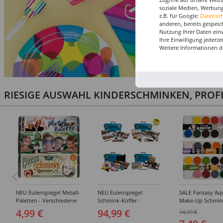
soziale Medien, Werbung
z.B. für Google:
Datensc
anderen, bereits gespeic
Nutzung Ihrer Daten ein
Ihre Einwilligung jederz
Weitere Informationen d
RIESIGE AUSWAHL KINDERSCHMINKEN, PROF
NEU Eulenspiegel Metall-
NEU Eulenspiegel
SALE Fantasy Aq
Paletten - Verschiedene
Schmink-Koffer -
Make-Up Schmin
Sets
Verschiedene
Wasserbasis, Mal
4,99 €
94,99 €
14,99 €
Ausführungen
Paletten - Versc