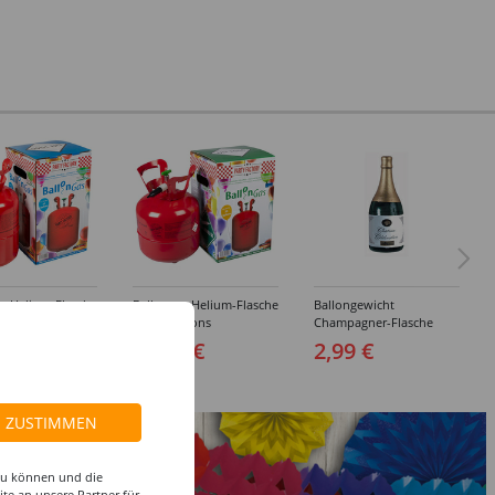
s Helium-Flasche
Ballongas Helium-Flasche
Ballongewicht
allons
für 20 Ballons
Champagner-Flasche
9 €
29,99 €
2,99 €
ZUSTIMMEN
 zu können und die
te an unsere Partner für