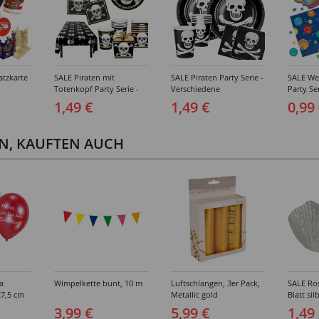
atzkarte
SALE Piraten mit
SALE Piraten Party Serie -
SALE Wel
Totenkopf Party Serie -
Verschiedene
Party Ser
Verschiedene
Geburtstagsartikel
Verschi
1,49 €
1,49 €
0,99
el
Geburtstagsartikel
Geburtst
EN, KAUFTEN AUCH
a
Wimpelkette bunt, 10 m
Luftschlangen, 3er Pack,
SALE Ros
27,5 cm
Metallic gold
Blatt si
Stk.
3,99 €
5,99 €
1,49