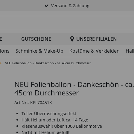
Versand & Zahlung
tsuche im Header
E
GUTSCHEINE
UNSERE FILIALEN
llons
Schminke & Make-Up
Kostüme & Verkleiden
Hal
NEU Folienballon - Dankeschön - ca. 45cm Durchmesser
NEU Folienballon - Dankeschön - ca.
45cm Durchmesser
Art.Nr.: KPL70451K
Toller Überraschungseffekt
Hält Helium oder Luft ca. 14 Tage
Riesenauswahl! Über 1000 Ballonmotive
Nicht mit Helium gefüllt