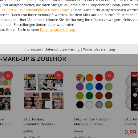
 und Analysen weiter, die ihren Sitz ggf. außerhalb der Europäischen Union, etwa in 
hutz und Nutzungsbedingungen von Google
). Dabei kann nicht ausgeschlossen werden
herten Daten von Ihnen verknüpft werden. Mit dem Klick auf den Button "Zustimmen" er
verstanden. Über "Ablehnen" können Sie die Nutzung Ihrer Daten verweigern. Selbstver
eit in den Einstellungen ändern oder widerrufen.
azu finden Sie in unserer
Datenschutzerklärung.
Impressum
|
Datenschutzerklärung
|
Widerrufsbelehrung
I-MAKE-UP & ZUBEHÖR
%
%
%
ua-
SALE Fantasy
SALE Fantasy Theater-
SALE Fan
ke auf
Schminkstifte-Sets -
Make-Up / Creme-
Kosmeti
kästen /
Verschiedene
Schminke auf Fettbasis,
Verschie
0,89
2,99 €
3,49 €
hiedene
Ausführungen
25g - Verschiedene