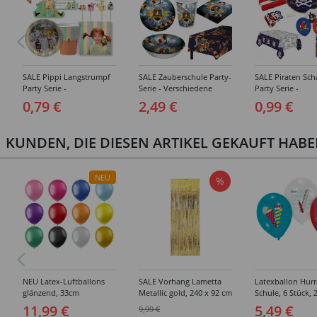
SALE Pippi Langstrumpf
SALE Zauberschule Party-
SALE Piraten Sch
Party Serie -
Serie - Verschiedene
Party Serie -
Verschiedene
Zauberer-Party-Artikel
Verschiedene
0,79 €
2,49 €
0,99 €
Geburtstagsartikel
Geburtstagsartik
KUNDEN, DIE DIESEN ARTIKEL GEKAUFT HAB
NEU
%
NEU Latex-Luftballons
SALE Vorhang Lametta
Latexballon Hurr
glänzend, 33cm
Metallic gold, 240 x 92 cm
Schule, 6 Stück, 
Durchmesser, 50er-Pack,
11,99 €
5,49 €
9,99 €
Metallic-Ballons,