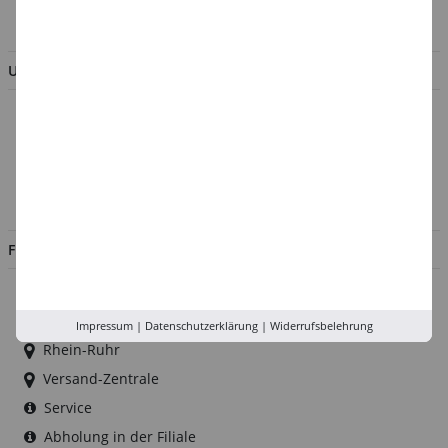
BESTELLUNG WIDERRUFEN
UNTERNEHMEN
Über uns
Kontakt
Impressum
Jobs
FILIALEN
Düsseldorf
Köln
Impressum
|
Datenschutzerklärung
|
Widerrufsbelehrung
Rhein-Ruhr
Versand-Zentrale
Service
Abholung in der Filiale