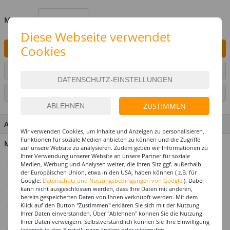
MENGE
Diese Webseite verwendet
Cookies
IN DEN WARENKORB
ARTIKEL AUF WUNSCHLISTE SETZEN
SEITE DRUCKEN
ZUSTIMMEN
ARTIKEL MERKMALE & DETAILS
Wir verwenden Cookies, um Inhalte und Anzeigen zu personalisieren,
Funktionen für soziale Medien anbieten zu können und die Zugriffe
Material: 85% Polypropylen, 15% Polyethylen
auf unsere Website zu analysieren. Zudem geben wir Informationen zu
Ihrer Verwendung unserer Website an unsere Partner für soziale
Umfangreiches Set: Enthält 22 Becher und 4 Bälle für
Medien, Werbung und Analysen weiter, die ihren Sitz ggf. außerhalb
sofortigen Spielspaß.
der Europäischen Union, etwa in den USA, haben können ( z.B. für
Google:
Datenschutz und Nutzungsbedingungen von Google
). Dabei
Robuste Qualität: Stabile Kunststoffbecher für mehrfachen
kann nicht ausgeschlossen werden, dass Ihre Daten mit anderen,
Gebrauch.
bereits gespeicherten Daten von Ihnen verknüpft werden. Mit dem
Authentisches Design: In den klassischen Farben Rot und
Klick auf den Button "Zustimmen" erklären Sie sich mit der Nutzung
Ihrer Daten einverstanden. Über "Ablehnen" können Sie die Nutzung
Blau.
Ihrer Daten verweigern. Selbstverständlich können Sie Ihre Einwilligung
Perfekt für Partys: Ideal für Feiern, Festivals oder WG-
jederzeit in den Einstellungen ändern oder widerrufen.