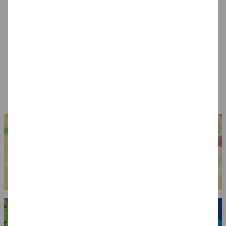
Brille Rock 'n Roll
Brille Polizei,
Hut Al Capone,
Star, gold
verspiegelt
schwarz,
Einheitsgröße
4,99 €
4,99 €
6,99 €