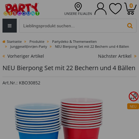
0
UNSERE FILIALEN
Eingabefeld für die Produktsuche im Header
PR
Startseite
Produkte
Partydeko & Themenwelten
Junggesell(inn)en-Party
NEU Bierpong Set mit 22 Bechern und 4 Bällen
Vorheriger Artikel
Nächster Artikel
NEU Bierpong Set mit 22 Bechern und 4 Bällen
Art.Nr.: KBO30852
NEU