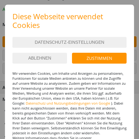
Auf Lager
Diese Webseite verwendet
Cookies
MENGE
IN DEN WARENKORB
ARTIKEL AUF WUNSCHLISTE SETZEN
ZUSTIMMEN
SEITE DRUCKEN
Wir verwenden Cookies, um Inhalte und Anzeigen zu personalisieren,
Funktionen für soziale Medien anbieten zu können und die Zugriffe
auf unsere Website zu analysieren. Zudem geben wir Informationen zu
ARTIKEL MERKMALE & DETAILS
Ihrer Verwendung unserer Website an unsere Partner für soziale
Medien, Werbung und Analysen weiter, die ihren Sitz ggf. außerhalb
der Europäischen Union, etwa in den USA, haben können ( z.B. für
Material: 100% Polyester
Google:
Datenschutz und Nutzungsbedingungen von Google
). Dabei
kann nicht ausgeschlossen werden, dass Ihre Daten mit anderen,
Weicher Plüschstoff in knalligem Rosa mit funkelnden
bereits gespeicherten Daten von Ihnen verknüpft werden. Mit dem
Glitzersteinen
Klick auf den Button "Zustimmen" erklären Sie sich mit der Nutzung
Ihrer Daten einverstanden. Über "Ablehnen" können Sie die Nutzung
Kompaktes Hauptfach mit Reißverschluss für Handy, Geld
Ihrer Daten verweigern. Selbstverständlich können Sie Ihre Einwilligung
und Schlüssel
jederzeit in den Einstellungen ändern oder widerrufen.
Verstellbarer Hüftgurt mit Klickverschluss für flexiblen Sitz
Weitere Informationen dazu finden Sie in unserer