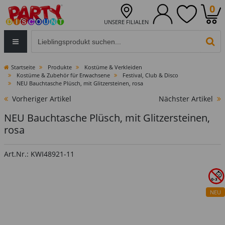
0
UNSERE FILIALEN
Eingabefeld für die Produktsuche im Header
PR
Startseite
Produkte
Kostüme & Verkleiden
Kostüme & Zubehör für Erwachsene
Festival, Club & Disco
NEU Bauchtasche Plüsch, mit Glitzersteinen, rosa
Vorheriger Artikel
Nächster Artikel
NEU Bauchtasche Plüsch, mit Glitzersteinen,
rosa
Art.Nr.: KWI48921-11
NEU