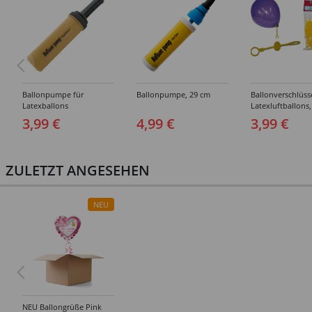
Ballonpumpe für
Ballonpumpe, 29 cm
Ballonverschlüss
Latexballons
Latexluftballons,
Stück
3,99 €
4,99 €
3,99 €
ZULETZT ANGESEHEN
NEU
NEU Ballongrüße Pink