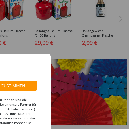
s Helium-Flasche
Ballongas Helium-Flasche
Ballongewicht
allons
für 20 Ballons
Champagner-Flasche
9 €
29,99 €
2,99 €
ZUSTIMMEN
 zu können und die
te an unsere Partner für
den USA, haben können (
, dass Ihre Daten mit
klären Sie sich mit der
ständlich können Sie