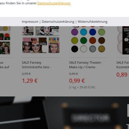
azu finden Sie in unserer
Datenschutzerklärung.
I-MAKE-UP & ZUBEHÖR
%
%
%
Impressum
|
Datenschutzerklärung
|
Widerrufsbelehrung
ua-
SALE Fantasy
SALE Fantasy Theater-
SALE Fan
ke auf
Schminkstifte-Sets -
Make-Up / Creme-
Kosmeti
kästen /
Verschiedene
Schminke auf Fettbasis,
Verschie
0,89
2,99 €
3,49 €
hiedene
Ausführungen
25g - Verschiedene
1,29 €
0,99 €
Karnevalsfarben
(1 kg = 39.60 EUR)