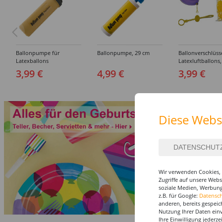
Ballonpumpe für
Ballonpumpe, 29 cm
Ballonverschlüss
Latexballons
Latexluftballons,
Stück
3,99 €
4,99 €
3,99 €
Diese Webs
Wir verwenden Cookies, 
Zugriffe auf unsere Web
soziale Medien, Werbung
z.B. für Google:
Datensc
anderen, bereits gespeic
Nutzung Ihrer Daten ein
Ihre Einwilligung jederz