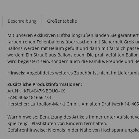
Beschreibung
Größentabelle
Mit unseren exklusiven Luftballongrüßen landen Sie garantier
farbenfrohen Folienballons überraschen mit Sicherheit Groß 
Ballons werden mit Helium gefüllt und dann mit farblich pass
werden! Ein Strauß aus Ballons eben! Die prall gefüllten Ballo
wird begeistert sein, sondern auch die Familie, Freunde und B
Hinweis:
Abgebildetes weiteres Zubehör ist nicht im Lieferumf
Zusätzliche Produktinformationen:
Art.Nr.: KPL4047K-BOUQ-1X
EAN: 4062181666273
Hersteller: Luftballon-Markt GmbH, Am alten Drahtwerk 14, 465
Warnhinweise: Benutzung des Artikels immer unter Aufsicht vo
Spielzeug - Plastiktüten von Kindern fernhalten.
Gefahrenhinweise: Niemals in der Nähe von Hochspannungska