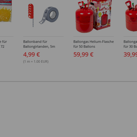
e für
Ballonband für
Ballongas Helium-Flasche
Ballonga
 72
Ballongirlanden, 5m
für 50 Ballons
für 30 B
Deko-Band aus PVC
4,99 €
59,99 €
39,9
(1 m = 1.00 EUR)