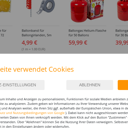
e für
Ballonband für
Ballongas Helium-Flasche
Ballonga
 72
Ballongirlanden, 5m
für 50 Ballons
für 30 B
Deko-Band aus PVC
4,99 €
59,99 €
39,9
(1 m = 1.00 EUR)
eite verwendet Cookies
um Inhalte und Anzeigen zu personalisieren, Funktionen für soziale Medien anbieten
site zu analysieren. Zudem geben wir Informationen zu Ihrer Verwendung unserer Websi
 und Analysen weiter, die ihren Sitz ggf. außerhalb der Europäischen Union, etwa in 
hutz und Nutzungsbedingungen von Google
). Dabei kann nicht ausgeschlossen werden
herten Daten von Ihnen verknüpft werden. Mit dem Klick auf den Button "Zustimmen" er
verstanden. Über "Ablehnen" können Sie die Nutzung Ihrer Daten verweigern. Selbstver
eit in den Einstellungen ändern oder widerrufen.