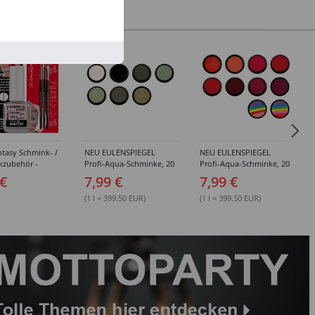
%
tasy Schmink- /
NEU EULENSPIEGEL
NEU EULENSPIEGEL
kzubehör -
Profi-Aqua-Schminke, 20
Profi-Aqua-Schminke, 20
dene Artikel
ml, Weiß- / Schwarz- &
ml, Rot-Töne -
 €
7,99 €
7,99 €
Grau-Töne -
Verschiedene Farben
Verschiedene Farben
(1 l = 399.50 EUR)
(1 l = 399.50 EUR)