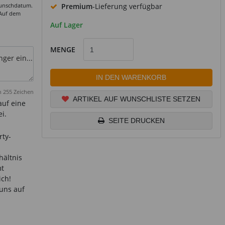
Wunschdatum.
Premium
-Lieferung verfügbar
 Auf dem
Auf Lager
MENGE
r ein...
IN DEN WARENKORB
 255 Zeichen
ARTIKEL AUF WUNSCHLISTE SETZEN
auf eine
i.
SEITE DRUCKEN
rty-
hältnis
mt
ich!
 uns auf