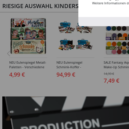
Weitere Informationen d
RIESIGE AUSWAHL KINDERSCHMINKEN, PROF
NEU Eulenspiegel Metall-
NEU Eulenspiegel
SALE Fantasy Aq
Paletten - Verschiedene
Schmink-Koffer -
Make-Up Schmin
Sets
Verschiedene
Wasserbasis, Mal
4,99 €
94,99 €
14,99 €
Ausführungen
Paletten - Versc
7,49 €
Ausführungen