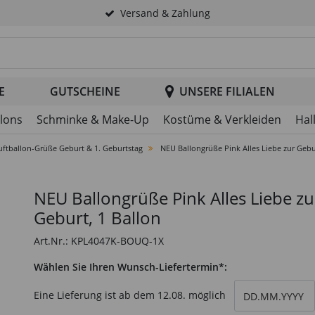
Versand & Zahlung
tsuche im Header
E
GUTSCHEINE
UNSERE FILIALEN
llons
Schminke & Make-Up
Kostüme & Verkleiden
Hal
uftballon-Grüße Geburt & 1. Geburtstag
NEU Ballongrüße Pink Alles Liebe zur Gebu
NEU Ballongrüße Pink Alles Liebe zu
Geburt, 1 Ballon
Art.Nr.: KPL4047K-BOUQ-1X
Wählen Sie Ihren Wunsch-Liefertermin*:
wählen Sie einen
Eine Lieferung ist ab dem
12.08.
möglich