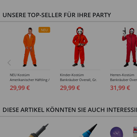
UNSERE TOP-SELLER FÜR IHRE PARTY
NEU
NEU Kostüm
Kinder-Kostüm
Herren-Kostüm
Amerikanischer Häftling /
Bankräuber Overall, Gr.
Bankräuber Overa
Sträfling, Overall, Orange
152-164
190 cm
29,99 €
29,99 €
31,99 €
- verschiedene Größen
(S-XXL)
DIESE ARTIKEL KÖNNTEN SIE AUCH INTERESS