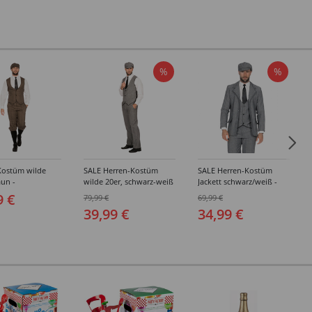
%
%
Kostüm wilde
SALE Herren-Kostüm
SALE Herren-Kostüm
aun -
wilde 20er, schwarz-weiß
Jackett schwarz/weiß -
edene Größen
- Verschiedene Größen
Verschiedene Größen
9 €
79,99 €
69,99 €
(48-64)
(48-64)
39,99 €
34,99 €