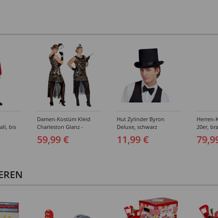
Damen-Kostüm Kleid
Hut Zylinder Byron
Herren-
ll, bis
Charleston Glanz -
Deluxe, schwarz
20er, br
Verschiedene Größen (S-
Verschi
59,99 €
11,99 €
79,9
XXL)
(46-64)
IEREN