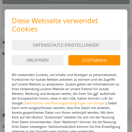
ARTIKEL AUF WUNSCHLISTE SETZEN
Diese Webseite verwendet
SEITE DRUCKEN
Cookies
ARTIKEL MERKMALE & DETAILS
Material: 91% Polyester, 9% Polypropylene
ZUSTIMMEN
Witzige Auszeichnung für Junggesellenabschiede oder
Motto-Partys
Wir verwenden Cookies, um Inhalte und Anzeigen zu personalisieren,
Mit Stoff-Rosette, angenähter 3D-Figur und zwei Bändern
Funktionen für soziale Medien anbieten zu können und die Zugriffe
Farbenfrohes Design in Rot, Weiß und Blau für festlichen
auf unsere Website zu analysieren. Zudem geben wir Informationen zu
Look
Ihrer Verwendung unserer Website an unsere Partner für soziale
Medien, Werbung und Analysen weiter, die ihren Sitz ggf. außerhalb
Leicht anzustecken an Kleidung oder Accessoires
der Europäischen Union, etwa in den USA, haben können ( z.B. für
Perfektes Party-Gadget mit garantiertem Lacher-Effekt
Google:
Datenschutz und Nutzungsbedingungen von Google
). Dabei
kann nicht ausgeschlossen werden, dass Ihre Daten mit anderen,
bereits gespeicherten Daten von Ihnen verknüpft werden. Mit dem
BESCHREIBUNG
Klick auf den Button "Zustimmen" erklären Sie sich mit der Nutzung
Ihrer Daten einverstanden. Über "Ablehnen" können Sie die Nutzung
Diese witzige Auszeichnung sorgt garantiert für Lacher beim
Ihrer Daten verweigern. Selbstverständlich können Sie Ihre Einwilligung
jederzeit in den Einstellungen ändern oder widerrufen.