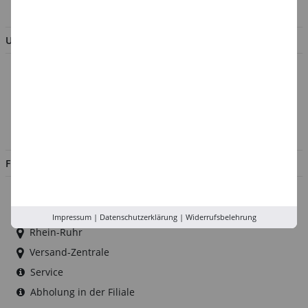
BESTELLUNG WIDERRUFEN
UNTERNEHMEN
Über uns
Kontakt
Impressum
Jobs
FILIALEN
Düsseldorf
Köln
Impressum
|
Datenschutzerklärung
|
Widerrufsbelehrung
Rhein-Ruhr
Versand-Zentrale
Service
Abholung in der Filiale