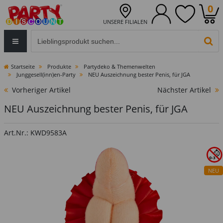
0
UNSERE FILIALEN
Eingabefeld für die Produktsuche im Header
PR
Startseite
Produkte
Partydeko & Themenwelten
Junggesell(inn)en-Party
NEU Auszeichnung bester Penis, für JGA
Vorheriger Artikel
Nächster Artikel
NEU Auszeichnung bester Penis, für JGA
Art.Nr.: KWD9583A
NEU