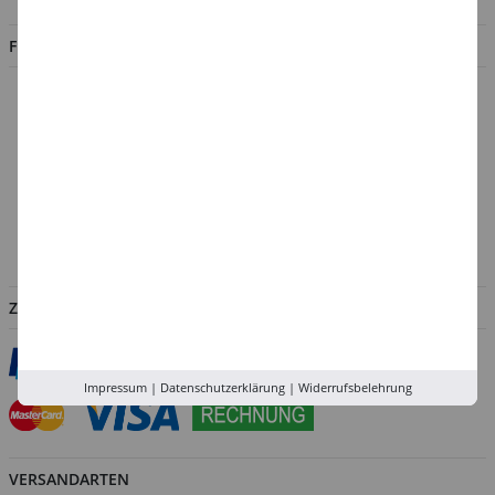
FILIALEN
Düsseldorf
Köln
Rhein-Ruhr
Versand-Zentrale
Service
Abholung in der Filiale
ZAHLUNGSARTEN
Impressum
|
Datenschutzerklärung
|
Widerrufsbelehrung
VERSANDARTEN