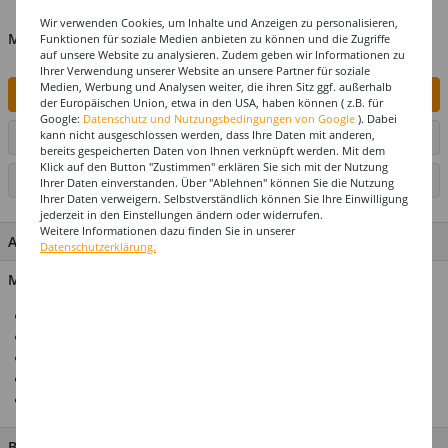
Wir verwenden Cookies, um Inhalte und Anzeigen zu personalisieren,
MENGE
Funktionen für soziale Medien anbieten zu können und die Zugriffe
auf unsere Website zu analysieren. Zudem geben wir Informationen zu
Ihrer Verwendung unserer Website an unsere Partner für soziale
Medien, Werbung und Analysen weiter, die ihren Sitz ggf. außerhalb
IN DEN WARENKORB
der Europäischen Union, etwa in den USA, haben können ( z.B. für
Google:
Datenschutz und Nutzungsbedingungen von Google
). Dabei
kann nicht ausgeschlossen werden, dass Ihre Daten mit anderen,
ARTIKEL AUF WUNSCHLISTE SETZEN
bereits gespeicherten Daten von Ihnen verknüpft werden. Mit dem
Klick auf den Button "Zustimmen" erklären Sie sich mit der Nutzung
SEITE DRUCKEN
Ihrer Daten einverstanden. Über "Ablehnen" können Sie die Nutzung
Ihrer Daten verweigern. Selbstverständlich können Sie Ihre Einwilligung
jederzeit in den Einstellungen ändern oder widerrufen.
Weitere Informationen dazu finden Sie in unserer
ARTIKEL MERKMALE & DETAILS
Datenschutzerklärung.
Material: Holz
Ideal für Ihre Party-Dekoration
Für Hochzeiten, Geburtstage & Jubiläen
Hochwertiges Design
Große Auswahl an Kombinationsartikeln
Top-Preis-Leistungsverhältnis
BESCHREIBUNG