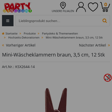
0
UNSERE FILIALEN
Eingabefeld für die Produktsuche im Header
PR
Startseite
Produkte
Partydeko & Themenwelten
Hochzeits-Dekorationen
Mini-Wäscheklammern braun, 3,5 cm, 12 Stk
Vorheriger Artikel
Nächster Artikel
Mini-Wäscheklammern braun, 3,5 cm, 12 Stk
Art.Nr.: KSX2644-14