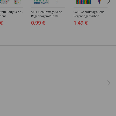
etti Party Serie -
SALE Geburtstags-Serie
SALE Geburtstags-Serie
edene
Regenbogen-Punkte
Regenbogenfarben
agsartikel
Geburtstag Happy
Geburtstag Happy
 €
0,99 €
1,49 €
Birthday - Teller,
Birthday - Teller,
Servietten, Becher &
Servietten, Becher &
Deko
Deko