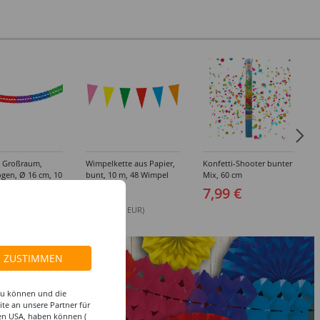
e Großraum,
Wimpelkette aus Papier,
Konfetti-Shooter bunter
gen, Ø 16 cm, 10
bunt, 10 m, 48 Wimpel
Mix, 60 cm
er entflammbar
9 €
2,99 €
7,99 €
.00 EUR)
(1 m = 0.28 EUR)
ZUSTIMMEN
 zu können und die
te an unsere Partner für
den USA, haben können (