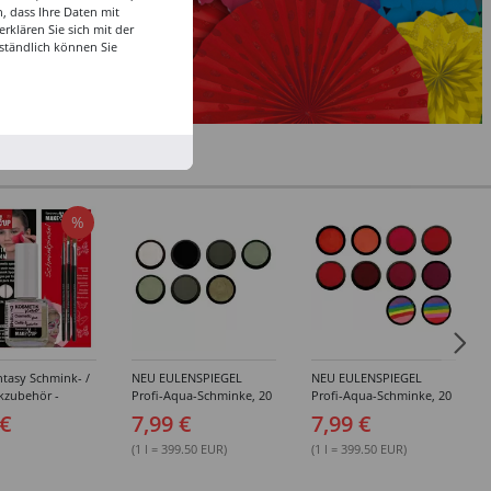
, dass Ihre Daten mit
klären Sie sich mit der
ständlich können Sie
%
tasy Schmink- /
NEU EULENSPIEGEL
NEU EULENSPIEGEL
kzubehör -
Profi-Aqua-Schminke, 20
Profi-Aqua-Schminke, 20
dene Artikel
ml, Weiß- / Schwarz- &
ml, Rot-Töne -
 €
7,99 €
7,99 €
Grau-Töne -
Verschiedene Farben
Verschiedene Farben
(1 l = 399.50 EUR)
(1 l = 399.50 EUR)