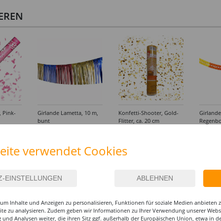
IEREN
, Pink-
Girlande Lametta, 10 m,
Konfetti-Shooter, Gold-
Girland
bunt
Flitter, ca. 20 cm
Regenbo
m, schw
14,99 €
3,99 €
19,9
(1 m = 1.30 EUR)
(1 m = 2
eite verwendet Cookies
um Inhalte und Anzeigen zu personalisieren, Funktionen für soziale Medien anbieten
site zu analysieren. Zudem geben wir Informationen zu Ihrer Verwendung unserer Websi
 und Analysen weiter, die ihren Sitz ggf. außerhalb der Europäischen Union, etwa in 