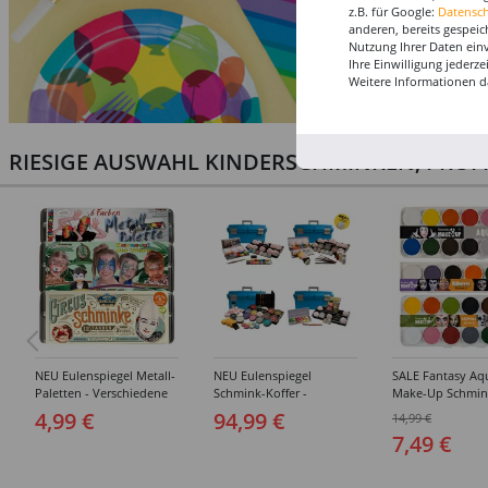
z.B. für Google:
Datensc
anderen, bereits gespeic
Nutzung Ihrer Daten ein
Ihre Einwilligung jederz
Weitere Informationen d
RIESIGE AUSWAHL KINDERSCHMINKEN, PROF
NEU Eulenspiegel Metall-
NEU Eulenspiegel
SALE Fantasy Aq
Paletten - Verschiedene
Schmink-Koffer -
Make-Up Schmin
Sets
Verschiedene
Wasserbasis, Mal
4,99 €
94,99 €
14,99 €
Ausführungen
Paletten - Versc
7,49 €
Ausführungen