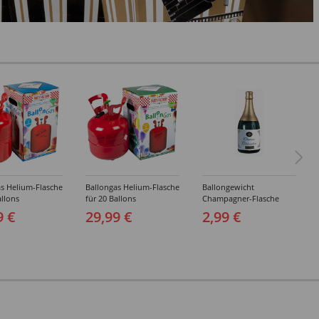
s Helium-Flasche
Ballongas Helium-Flasche
Ballongewicht
allons
für 20 Ballons
Champagner-Flasche
9 €
29,99 €
2,99 €