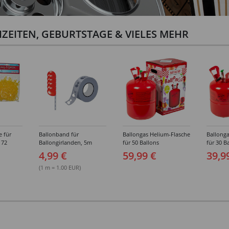
ZEITEN, GEBURTSTAGE & VIELES MEHR
e für
Ballonband für
Ballongas Helium-Flasche
Ballonga
 72
Ballongirlanden, 5m
für 50 Ballons
für 30 B
Deko-Band aus PVC
4,99 €
59,99 €
39,9
(1 m = 1.00 EUR)