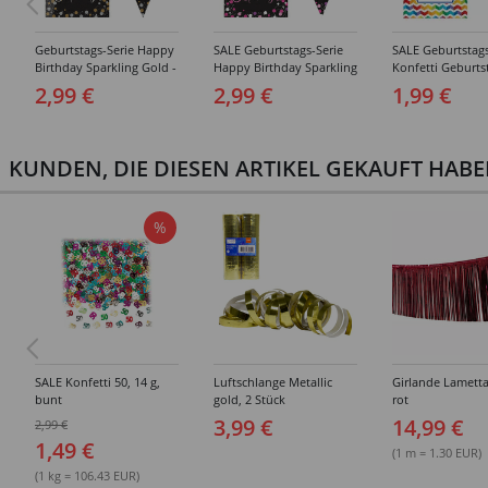
Geburtstags-Serie Happy
SALE Geburtstags-Serie
SALE Geburtstags
Birthday Sparkling Gold -
Happy Birthday Sparkling
Konfetti Geburts
Teller, Servietten, Becher
Pink - Teller, Servietten,
Happy Birthday - 
2,99 €
2,99 €
1,99 €
& Dekorationen
Becher & Dekorationen
Servietten, Bech
Deko
KUNDEN, DIE DIESEN ARTIKEL GEKAUFT HAB
%
SALE Konfetti 50, 14 g,
Luftschlange Metallic
Girlande Lametta
bunt
gold, 2 Stück
rot
3,99 €
14,99 €
2,99 €
1,49 €
(1 m = 1.30 EUR)
(1 kg = 106.43 EUR)