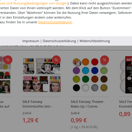
hutz und Nutzungsbedingungen von Google
). Dabei kann nicht ausgeschlossen werden
herten Daten von Ihnen verknüpft werden. Mit dem Klick auf den Button "Zustimmen" er
verstanden. Über "Ablehnen" können Sie die Nutzung Ihrer Daten verweigern. Selbstver
eit in den Einstellungen ändern oder widerrufen.
azu finden Sie in unserer
Datenschutzerklärung.
Impressum
|
Datenschutzerklärung
|
Widerrufsbelehrung
I-MAKE-UP & ZUBEHÖR
%
%
%
ua-
SALE Fantasy
SALE Fantasy Theater-
SALE Fan
ke auf
Schminkstifte-Sets -
Make-Up / Creme-
Kosmeti
kästen /
Verschiedene
Schminke auf Fettbasis,
Verschie
0,89
2,99 €
3,49 €
hiedene
Ausführungen
25g - Verschiedene
1,29 €
0,99 €
Karnevalsfarben
(1 kg = 39.60 EUR)