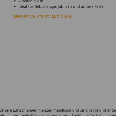
2 Rollen à 4 m
Ideal für Geburtstage, Jubiläen und andere Feste
MEHR PRODUKTINFORMATIONEN...
sere Luftschlangen glänzen metallisch und sind in rot und andere
 eine wundervolle Dekoration. Verwandte Suchbegriffe: Luftschlange