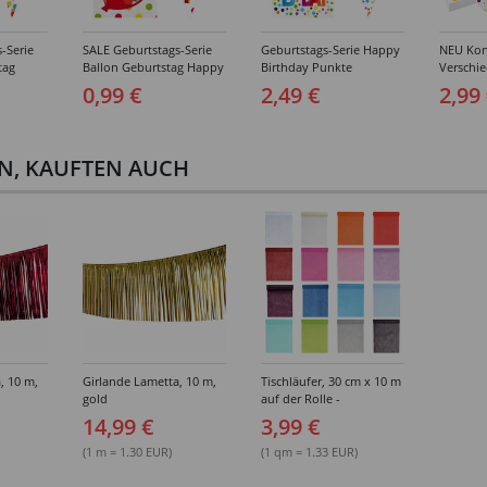
-Serie
SALE Geburtstags-Serie
Geburtstags-Serie Happy
NEU Konf
tag
Ballon Geburtstag Happy
Birthday Punkte
Verschi
Teller,
Birthday - Teller,
Geburtstag - Teller,
Geburtst
0,99 €
2,49 €
2,99
er &
Servietten, Becher &
Servietten, Becher &
Deko
Deko
EN, KAUFTEN AUCH
, 10 m,
Girlande Lametta, 10 m,
Tischläufer, 30 cm x 10 m
gold
auf der Rolle -
Verschiedene Farben
14,99 €
3,99 €
(1 m = 1.30 EUR)
(1 qm = 1.33 EUR)