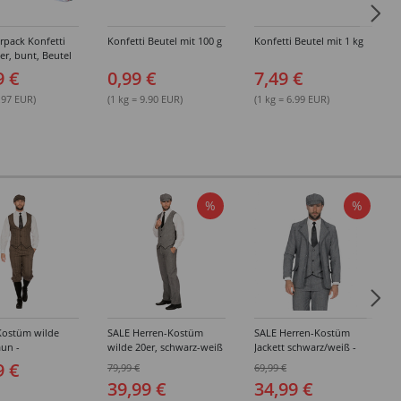
rpack Konfetti
Konfetti Beutel mit 100 g
Konfetti Beutel mit 1 kg
er, bunt, Beutel
g, 24 Stück
9 €
0,99 €
7,49 €
8.97 EUR)
(1 kg = 9.90 EUR)
(1 kg = 6.99 EUR)
%
%
Kostüm wilde
SALE Herren-Kostüm
SALE Herren-Kostüm
aun -
wilde 20er, schwarz-weiß
Jackett schwarz/weiß -
edene Größen
- Verschiedene Größen
Verschiedene Größen
9 €
79,99 €
69,99 €
(48-64)
(48-64)
39,99 €
34,99 €