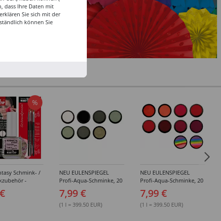
, dass Ihre Daten mit
klären Sie sich mit der
ständlich können Sie
%
tasy Schmink- /
NEU EULENSPIEGEL
NEU EULENSPIEGEL
kzubehör -
Profi-Aqua-Schminke, 20
Profi-Aqua-Schminke, 20
dene Artikel
ml, Weiß- / Schwarz- &
ml, Rot-Töne -
 €
7,99 €
7,99 €
Grau-Töne -
Verschiedene Farben
Verschiedene Farben
(1 l = 399.50 EUR)
(1 l = 399.50 EUR)