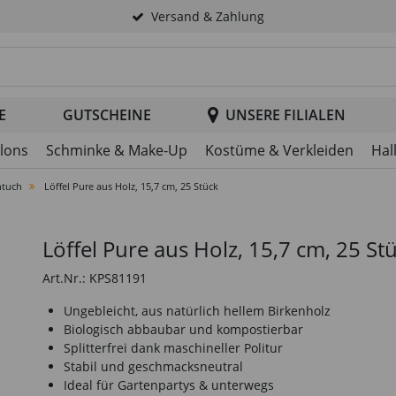
Versand & Zahlung
tsuche im Header
E
GUTSCHEINE
UNSERE FILIALEN
llons
Schminke & Make-Up
Kostüme & Verkleiden
Hal
htuch
Löffel Pure aus Holz, 15,7 cm, 25 Stück
Löffel Pure aus Holz, 15,7 cm, 25 St
Art.Nr.: KPS81191
Ungebleicht, aus natürlich hellem Birkenholz
Biologisch abbaubar und kompostierbar
Splitterfrei dank maschineller Politur
Stabil und geschmacksneutral
Ideal für Gartenpartys & unterwegs