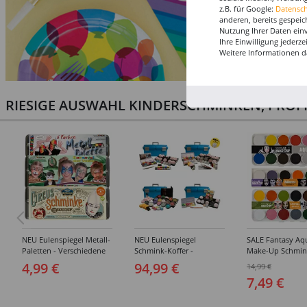
z.B. für Google:
Datensc
anderen, bereits gespeic
Nutzung Ihrer Daten ein
Ihre Einwilligung jederz
Weitere Informationen d
RIESIGE AUSWAHL KINDERSCHMINKEN, PROF
NEU Eulenspiegel Metall-
NEU Eulenspiegel
SALE Fantasy Aq
Paletten - Verschiedene
Schmink-Koffer -
Make-Up Schmin
Sets
Verschiedene
Wasserbasis, Mal
4,99 €
94,99 €
14,99 €
Ausführungen
Paletten - Versc
7,49 €
Ausführungen