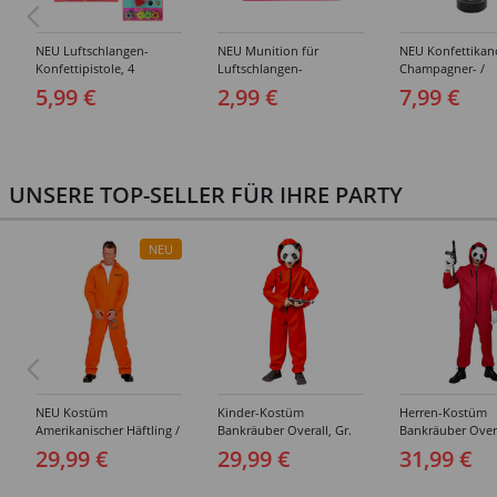
NEU Luftschlangen-
NEU Munition für
NEU Konfettika
Konfettipistole, 4
Luftschlangen-
Champagner- /
Patronen, farbig sortiert
Konfettipistole, 4 Rollen
Sektflasche, Gold
5,99 €
2,99 €
7,99 €
Schwarz, 33 cm
UNSERE TOP-SELLER FÜR IHRE PARTY
NEU
NEU Kostüm
Kinder-Kostüm
Herren-Kostüm
Amerikanischer Häftling /
Bankräuber Overall, Gr.
Bankräuber Overa
Sträfling, Overall, Orange
152-164
190 cm
29,99 €
29,99 €
31,99 €
- verschiedene Größen
(S-XXL)