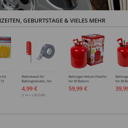
ZEITEN, GEBURTSTAGE & VIELES MEHR
e für
Ballonband für
Ballongas Helium-Flasche
Ballonga
 72
Ballongirlanden, 5m
für 50 Ballons
für 30 B
Deko-Band aus PVC
4,99 €
59,99 €
39,9
(1 m = 1.00 EUR)