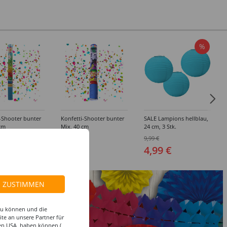
%
-Shooter bunter
Konfetti-Shooter bunter
SALE Lampions hellblau,
cm
Mix, 40 cm
24 cm, 3 Stk.
 €
6,99 €
9,99 €
4,99 €
ZUSTIMMEN
 zu können und die
te an unsere Partner für
den USA, haben können (