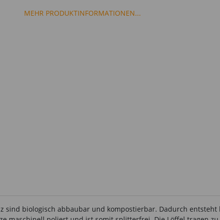
MEHR PRODUKTINFORMATIONEN...
z sind biologisch abbaubar und kompostierbar. Dadurch entsteht ke
e maschinell poliert und ist somit splitterfrei. Die Löffel trage