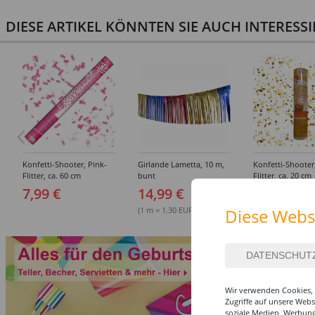
DIESE ARTIKEL KÖNNTEN SIE AUCH INTERESS
Konfetti-Shooter, Pink-
Girlande Lametta, 10 m,
Konfetti-Shooter
Flitter, ca. 60 cm
bunt
Flitter, ca. 20 cm
7,99 €
14,99 €
3,99 €
(1 m = 1.30 EUR)
Diese Webs
Wir verwenden Cookies, 
Zugriffe auf unsere Web
soziale Medien, Werbung