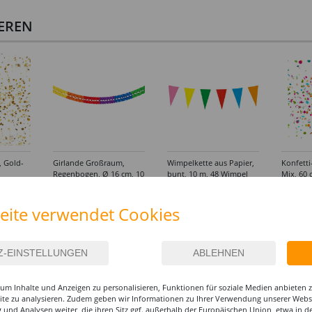
IEREN
, Gold-
Girlande Großraum,
Wimpelkette aus Papier,
Konfetti
Regenbogen, Ø 16 cm, 10
bunt, 10 m, 48 Wimpel
Mix, 60 
m, schwer entflammbar
19,99 €
2,99 €
7,99
eite verwendet Cookies
(1 m = 2.00 EUR)
(1 m = 0.28 EUR)
um Inhalte und Anzeigen zu personalisieren, Funktionen für soziale Medien anbieten
site zu analysieren. Zudem geben wir Informationen zu Ihrer Verwendung unserer Websi
 und Analysen weiter, die ihren Sitz ggf. außerhalb der Europäischen Union, etwa in 