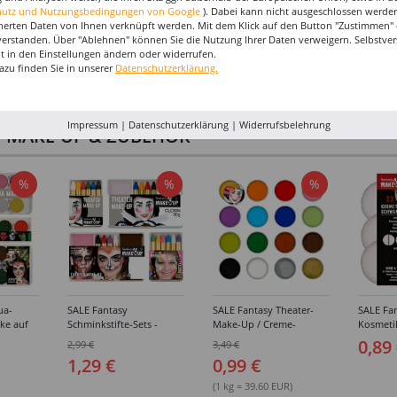
hutz und Nutzungsbedingungen von Google
). Dabei kann nicht ausgeschlossen werden
herten Daten von Ihnen verknüpft werden. Mit dem Klick auf den Button "Zustimmen" er
verstanden. Über "Ablehnen" können Sie die Nutzung Ihrer Daten verweigern. Selbstver
eit in den Einstellungen ändern oder widerrufen.
azu finden Sie in unserer
Datenschutzerklärung.
Impressum
|
Datenschutzerklärung
|
Widerrufsbelehrung
I-MAKE-UP & ZUBEHÖR
%
%
%
ua-
SALE Fantasy
SALE Fantasy Theater-
SALE Fan
ke auf
Schminkstifte-Sets -
Make-Up / Creme-
Kosmeti
kästen /
Verschiedene
Schminke auf Fettbasis,
Verschie
0,89
2,99 €
3,49 €
hiedene
Ausführungen
25g - Verschiedene
1,29 €
0,99 €
Karnevalsfarben
(1 kg = 39.60 EUR)