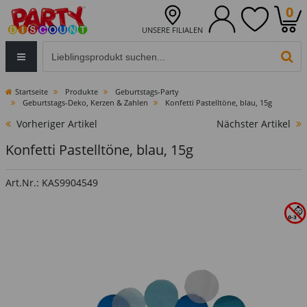
0
UNSERE FILIALEN
Eingabefeld für die Produktsuche im Header
PR
Startseite
Produkte
Geburtstags-Party
Geburtstags-Deko, Kerzen & Zahlen
Konfetti Pastelltöne, blau, 15g
Vorheriger Artikel
Nächster Artikel
Konfetti Pastelltöne, blau, 15g
Art.Nr.: KAS9904549