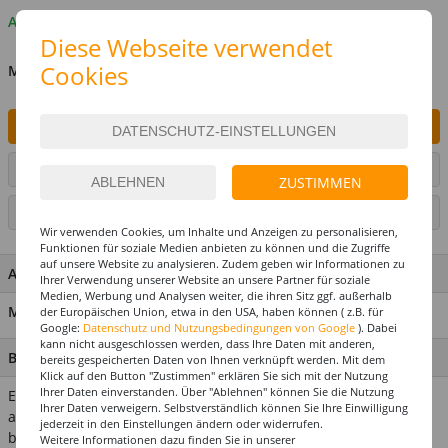
Auf Lager
Diese Webseite verwendet
Cookies
MENGE
IN DEN WARENKORB
ARTIKEL AUF WUNSCHLISTE SETZEN
ZUSTIMMEN
SEITE DRUCKEN
Wir verwenden Cookies, um Inhalte und Anzeigen zu personalisieren,
Funktionen für soziale Medien anbieten zu können und die Zugriffe
auf unsere Website zu analysieren. Zudem geben wir Informationen zu
ARTIKEL MERKMALE & DETAILS
Ihrer Verwendung unserer Website an unsere Partner für soziale
Medien, Werbung und Analysen weiter, die ihren Sitz ggf. außerhalb
Material: Folie & Papier
der Europäischen Union, etwa in den USA, haben können ( z.B. für
Google:
Datenschutz und Nutzungsbedingungen von Google
). Dabei
kann nicht ausgeschlossen werden, dass Ihre Daten mit anderen,
BESCHREIBUNG
bereits gespeicherten Daten von Ihnen verknüpft werden. Mit dem
Klick auf den Button "Zustimmen" erklären Sie sich mit der Nutzung
Ihrer Daten einverstanden. Über "Ablehnen" können Sie die Nutzung
Egal, zu welchem Anlass Sie feiern, das Konfetti in Blautönen
Ihrer Daten verweigern. Selbstverständlich können Sie Ihre Einwilligung
aus Papier und Folie schmückt Ihren Tisch auf wunderbare
jederzeit in den Einstellungen ändern oder widerrufen.
bunte Weise. Das Konfetti ist rund, groß und in weiß und
Weitere Informationen dazu finden Sie in unserer