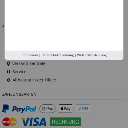
Impressum
Jobs
FILIALEN
Düsseldorf
Köln
Rhein-Ruhr
Impressum
|
Datenschutzerklärung
|
Widerrufsbelehrung
Versand-Zentrale
Service
Abholung in der Filiale
ZAHLUNGSARTEN