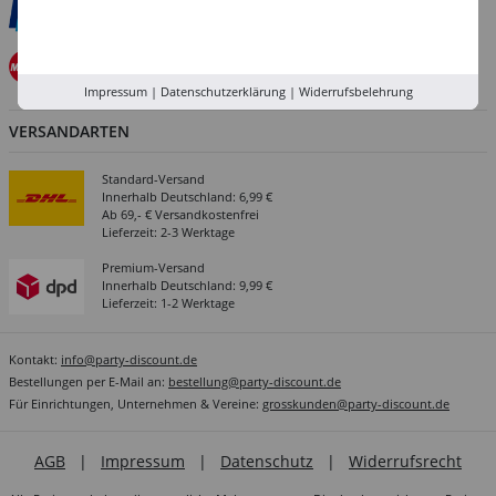
Impressum
|
Datenschutzerklärung
|
Widerrufsbelehrung
VERSANDARTEN
Standard-Versand
Innerhalb Deutschland: 6,99 €
Ab 69,- € Versandkostenfrei
Lieferzeit: 2-3 Werktage
Premium-Versand
Innerhalb Deutschland: 9,99 €
Lieferzeit: 1-2 Werktage
Kontakt:
info@party-discount.de
Bestellungen per E-Mail an:
bestellung@party-discount.de
Für Einrichtungen, Unternehmen & Vereine:
grosskunden@party-discount.de
AGB
|
Impressum
|
Datenschutz
|
Widerrufsrecht