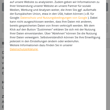
auf unsere Website zu analysieren. Zudem geben wir Informationen zu
Ihrer Verwendung unserer Website an unsere Partner für soziale
IN DEN WARENKORB
Medien, Werbung und Analysen weiter, die ihren Sitz ggf. außerhalb
der Europäischen Union, etwa in den USA, haben können ( z.B. für
ARTIKEL AUF WUNSCHLISTE SETZEN
Google:
Datenschutz und Nutzungsbedingungen von Google
). Dabei
kann nicht ausgeschlossen werden, dass Ihre Daten mit anderen,
bereits gespeicherten Daten von Ihnen verknüpft werden. Mit dem
SEITE DRUCKEN
Klick auf den Button "Zustimmen" erklären Sie sich mit der Nutzung
Ihrer Daten einverstanden. Über "Ablehnen" können Sie die Nutzung
Ihrer Daten verweigern. Selbstverständlich können Sie Ihre Einwilligung
jederzeit in den Einstellungen ändern oder widerrufen.
BESCHREIBUNG
Weitere Informationen dazu finden Sie in unserer
Datenschutzerklärung.
Dekorieren und Streuen nach Herzenslust. Inhalt: 14 g.
Verwandte Suchbegriffe: confetti, dekoration, hochzeitsdeko,
valentinstag
Achtung! Nicht für Kinder unter 3 Jahren geeignet.
Erstickungsgefahr wegen verschluckbarer Kleinteile.
Hinweis:
Abgebildetes weiteres Zubehör ist nicht im
Lieferumfang enthalten.
Zusätzliche Produktinformationen:
Art.Nr.: KASINT37009-07
EAN: 013051420918