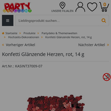
0
UNSERE FILIALEN
Eingabefeld für die Produktsuche im Header
PR
Startseite
Produkte
Partydeko & Themenwelten
Hochzeits-Dekorationen
Konfetti Glänzende Herzen, rot, 14 g
Vorheriger Artikel
Nächster Artikel
Konfetti Glänzende Herzen, rot, 14 g
Art.Nr.: KASINT37009-07