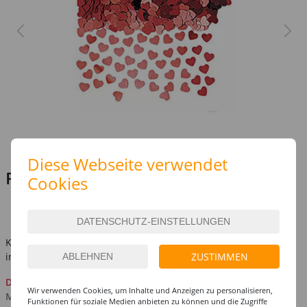
Diese Webseite verwendet
Preis:
3,49 €
Cookies
(1 kg = 249.29 EUR)
inkl. MwSt.
zzgl. Versandkosten
Kostenlose Lieferung ab
69,-€
ZUSTIMMEN
innerhalb Deutschlands -
Details
Derzeit nicht verfügbar
Wir verwenden Cookies, um Inhalte und Anzeigen zu personalisieren,
Mehr ist unterwegs
Funktionen für soziale Medien anbieten zu können und die Zugriffe