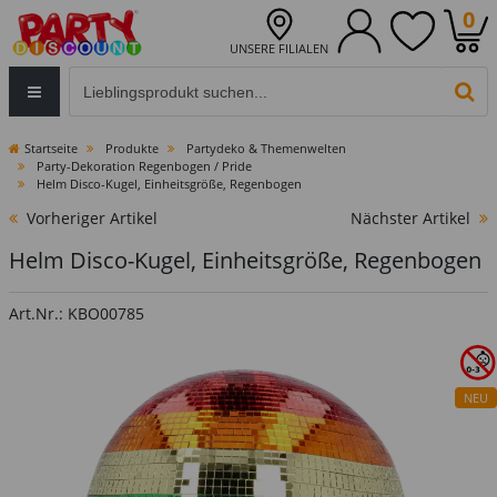
0
UNSERE FILIALEN
Eingabefeld für die Produktsuche im Header
PR
Startseite
Produkte
Partydeko & Themenwelten
Party-Dekoration Regenbogen / Pride
Helm Disco-Kugel, Einheitsgröße, Regenbogen
Vorheriger Artikel
Nächster Artikel
Helm Disco-Kugel, Einheitsgröße, Regenbogen
Art.Nr.: KBO00785
NEU