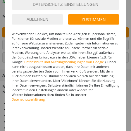
Auf Lager
MENGE
ZUSTIMMEN
IN DEN WARENKORB
Wir verwenden Cookies, um Inhalte und Anzeigen zu personalisieren,
Funktionen für soziale Medien anbieten zu können und die Zugriffe
auf unsere Website zu analysieren. Zudem geben wir Informationen zu
ARTIKEL AUF WUNSCHLISTE SETZEN
Ihrer Verwendung unserer Website an unsere Partner für soziale
Medien, Werbung und Analysen weiter, die ihren Sitz ggf. außerhalb
SEITE DRUCKEN
der Europäischen Union, etwa in den USA, haben können ( z.B. für
Google:
Datenschutz und Nutzungsbedingungen von Google
). Dabei
kann nicht ausgeschlossen werden, dass Ihre Daten mit anderen,
bereits gespeicherten Daten von Ihnen verknüpft werden. Mit dem
ARTIKEL MERKMALE & DETAILS
Klick auf den Button "Zustimmen" erklären Sie sich mit der Nutzung
Ihrer Daten einverstanden. Über "Ablehnen" können Sie die Nutzung
Ihrer Daten verweigern. Selbstverständlich können Sie Ihre Einwilligung
Material: 40% Glas, 40% Polyurethan, 15% Polyester, 5%
jederzeit in den Einstellungen ändern oder widerrufen.
Polypropylen
Weitere Informationen dazu finden Sie in unserer
Datenschutzerklärung.
Disco-Kugel-Helm in Pride-Farben
Vollständig mit Minispiegeln bedeckt
Weiches Innenfutter für hohen Tragekomfort
Verstellbarer Kinnriemen
Nur als Accessoire gedacht, ohne Schutzfunktion