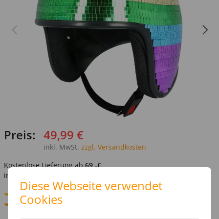
Preis:
49,99 €
inkl. MwSt.
zzgl. Versandkosten
Kostenlose Lieferung ab
69,-€
innerhalb Deutschlands -
Details
Diese Webseite verwendet
Standard-Lieferung
12. - 13. August
Cookies
Premium
-Lieferung verfügbar