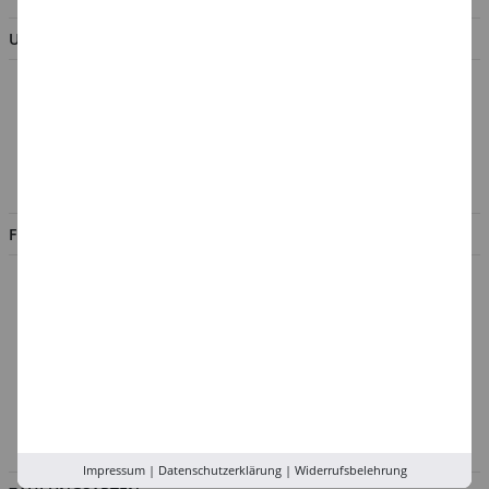
UNTERNEHMEN
Über uns
Kontakt
Impressum
Jobs
FILIALEN
Düsseldorf
Köln
Rhein-Ruhr
Versand-Zentrale
Service
Abholung in der Filiale
Impressum
|
Datenschutzerklärung
|
Widerrufsbelehrung