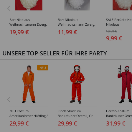
Bart Nikolaus
Bart Nikolaus
SALE Perücke He
Weihnachtsmann Zwerg,
Weihnachtsmann Zwerg,
Nikolaus
Premium, weiß
Standard, weiß
Weihnachtsmann
19,99 €
11,99 €
19,99 €
Standard, weiß
9,99 €
UNSERE TOP-SELLER FÜR IHRE PARTY
NEU
NEU Kostüm
Kinder-Kostüm
Herren-Kostüm
Amerikanischer Häftling /
Bankräuber Overall, Gr.
Bankräuber Overa
Sträfling, Overall, Orange
152-164
190 cm
29,99 €
29,99 €
31,99 €
- verschiedene Größen
(S-XXL)