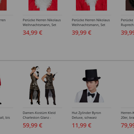
rren
Perücke Herren Nikolaus
Perücke Herren Nikolaus
Perücke
Weihnachtsmann, Set
Weihnachtsmann, Set
Ruprecht
,
Perücke und Bart,
Perücke und Bart,
Perücke 
34,99 €
39,99 €
39,9
Standard, weiß
Premium, weiß
schwarz
Damen-Kostüm Kleid
Hut Zylinder Byron
Herren-
ll, bis
Charleston Glanz -
Deluxe, schwarz
20er, br
Verschiedene Größen (S-
Verschi
59,99 €
11,99 €
79,9
XXL)
(46-64)