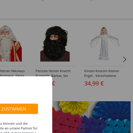
 Herren Nikolaus
Perücke Herren Knecht
Kinder-Kostüm Kleiner
htsmann, Santa
Ruprecht, Barbar, Set
Engel - Verschiedene
t 3tlg. Perücke,
Perücke und Bart,
Größen (116-152)
9 €
39,99 €
34,99 €
d Augenbrauen,
schwarz
, elfenbein
ZUSTIMMEN
 zu können und die
te an unsere Partner für
den USA, haben können (