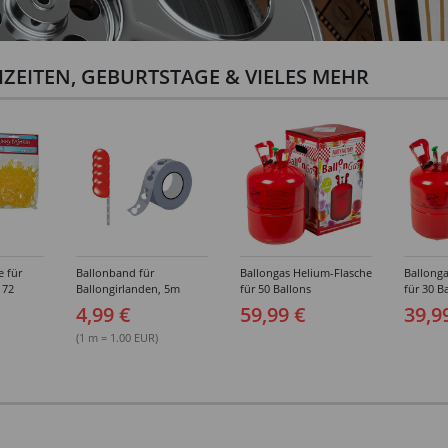
ZEITEN, GEBURTSTAGE & VIELES MEHR
e für
Ballonband für
Ballongas Helium-Flasche
Ballonga
 72
Ballongirlanden, 5m
für 50 Ballons
für 30 B
Deko-Band aus PVC
4,99 €
59,99 €
39,9
(1 m = 1.00 EUR)