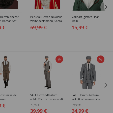
 Herren Knecht
Perücke Herren Nikolaus
Vollbart, glattes Haar,
, Barbar, Set
Weihnachtsmann, Santa
weiß
und Bart,
Claus, Set 3tlg. Perücke,
9 €
69,99 €
15,99 €
Bart und Augenbrauen,
Standard, elfenbein
%
%
Kostüm wilde
SALE Herren-Kostüm
SALE Herren-Kostüm
aun -
wilde 20er, schwarz-weiß
Jackett schwarz/weiß -
edene Größen
- Verschiedene Größen
Verschiedene Größen
9 €
79,99 €
69,99 €
(48-64)
(48-64)
39,99 €
34,99 €