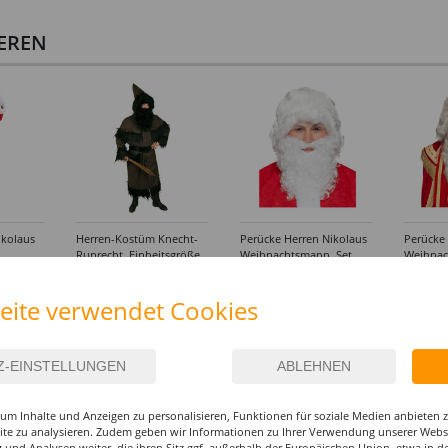
IEREN
ikolaus
Herren-Kostüm Knecht-
Perücke Herren Nikolaus
Perücke
Ruprecht, Einheitsgröße
Weihnachtsmann, Set
Weihnac
ößen
Perücke und Bart,
Claus, Se
54,99 €
34,99 €
69,9
Standard, weiß
Bart un
eite verwendet Cookies
Standard
um Inhalte und Anzeigen zu personalisieren, Funktionen für soziale Medien anbieten
site zu analysieren. Zudem geben wir Informationen zu Ihrer Verwendung unserer Websi
 und Analysen weiter, die ihren Sitz ggf. außerhalb der Europäischen Union, etwa in 