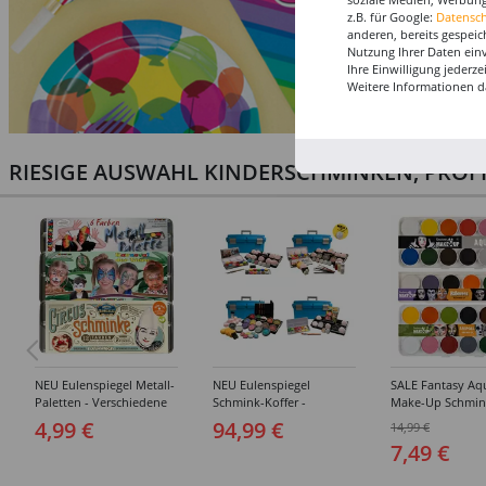
z.B. für Google:
Datensc
anderen, bereits gespeic
Nutzung Ihrer Daten ein
Ihre Einwilligung jederz
Weitere Informationen d
RIESIGE AUSWAHL KINDERSCHMINKEN, PROF
NEU Eulenspiegel Metall-
NEU Eulenspiegel
SALE Fantasy Aq
Paletten - Verschiedene
Schmink-Koffer -
Make-Up Schmin
Sets
Verschiedene
Wasserbasis, Mal
4,99 €
94,99 €
14,99 €
Ausführungen
Paletten - Versc
7,49 €
Ausführungen