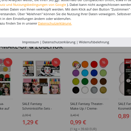
hutz und Nutzungsbedingungen von Google
). Dabei kann nicht ausgeschlossen werden
herten Daten von Ihnen verknüpft werden. Mit dem Klick auf den Button "Zustimmen" er
verstanden. Über "Ablehnen" können Sie die Nutzung Ihrer Daten verweigern. Selbstver
eit in den Einstellungen ändern oder widerrufen.
azu finden Sie in unserer
Datenschutzerklärung.
Impressum
|
Datenschutzerklärung
|
Widerrufsbelehrung
I-MAKE-UP & ZUBEHÖR
%
%
%
ua-
SALE Fantasy
SALE Fantasy Theater-
SALE Fan
ke auf
Schminkstifte-Sets -
Make-Up / Creme-
Kosmeti
kästen /
Verschiedene
Schminke auf Fettbasis,
Verschie
0,89
2,99 €
3,49 €
hiedene
Ausführungen
25g - Verschiedene
1,29 €
0,99 €
Karnevalsfarben
(1 kg = 39.60 EUR)