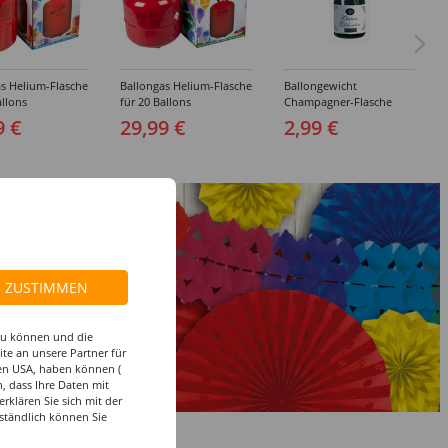
s Helium-Flasche
Ballongas Helium-Flasche
Ballongewicht
allons
für 20 Ballons
Champagner-Flasche
9 €
29,99 €
2,99 €
ZUSTIMMEN
 zu können und die
te an unsere Partner für
den USA, haben können (
, dass Ihre Daten mit
klären Sie sich mit der
ständlich können Sie