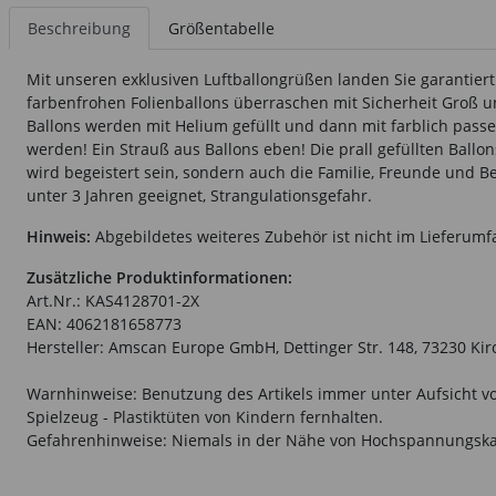
Beschreibung
Größentabelle
Mit unseren exklusiven Luftballongrüßen landen Sie garantier
farbenfrohen Folienballons überraschen mit Sicherheit Groß 
Ballons werden mit Helium gefüllt und dann mit farblich pass
werden! Ein Strauß aus Ballons eben! Die prall gefüllten Ballo
wird begeistert sein, sondern auch die Familie, Freunde und B
unter 3 Jahren geeignet, Strangulationsgefahr.
Hinweis:
Abgebildetes weiteres Zubehör ist nicht im Lieferumf
Zusätzliche Produktinformationen:
Art.Nr.: KAS4128701-2X
EAN: 4062181658773
Hersteller: Amscan Europe GmbH, Dettinger Str. 148, 73230 K
Warnhinweise: Benutzung des Artikels immer unter Aufsicht vo
Spielzeug - Plastiktüten von Kindern fernhalten.
Gefahrenhinweise: Niemals in der Nähe von Hochspannungska