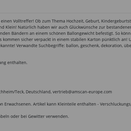
t einen Volltreffer! Ob zum Thema Hochzeit, Geburt, Kindergeburt
und Klein! Natürlich haben wir auch Glückwünsche zur bestandenen
enden Bändern an einem schönen Ballongewicht befestigt. So könn
ns kommen sicher verpackt in einem stabilen Karton pünktlich an! 
ekannte! Verwandte Suchbegriffe: ballon, geschenk, dekoration, üb
ang enthalten.
irchheim/Teck, Deutschland, vertrieb@amscan-europe.com
n Erwachsenen. Artikel kann Kleinteile enthalten - Verschluckungs
beln oder bei Gewitter verwenden.