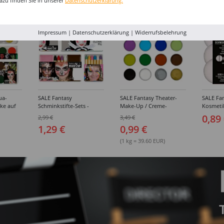
azu finden Sie in unserer
Datenschutzerklärung.
%
%
%
Impressum
|
Datenschutzerklärung
|
Widerrufsbelehrung
ua-
SALE Fantasy
SALE Fantasy Theater-
SALE Fan
ke auf
Schminkstifte-Sets -
Make-Up / Creme-
Kosmeti
kästen /
Verschiedene
Schminke auf Fettbasis,
Verschie
0,89
2,99 €
3,49 €
hiedene
Ausführungen
25g - Verschiedene
1,29 €
0,99 €
Karnevalsfarben
(1 kg = 39.60 EUR)