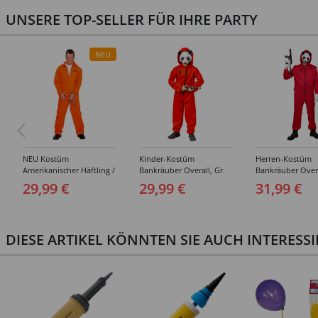
UNSERE TOP-SELLER FÜR IHRE PARTY
NEU
NEU Kostüm
Kinder-Kostüm
Herren-Kostüm
Amerikanischer Häftling /
Bankräuber Overall, Gr.
Bankräuber Overa
Sträfling, Overall, Orange
152-164
190 cm
29,99 €
29,99 €
31,99 €
- verschiedene Größen
(S-XXL)
DIESE ARTIKEL KÖNNTEN SIE AUCH INTERESS