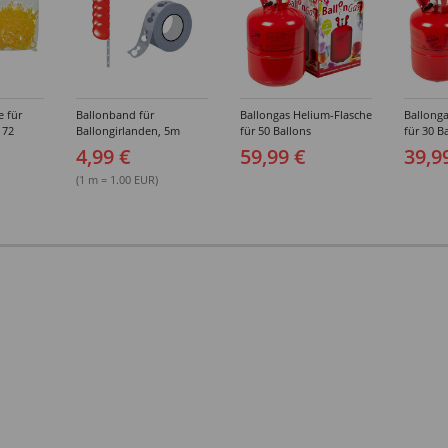
e für
Ballonband für
Ballongas Helium-Flasche
Ballonga
 72
Ballongirlanden, 5m
für 50 Ballons
für 30 B
Deko-Band aus PVC
4,99 €
59,99 €
39,9
(1 m = 1.00 EUR)