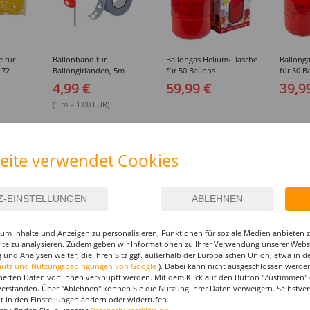
e für
Ballonband für
Ballongas Helium-Flasche
Ballonga
 72
Ballongirlanden, 5m
für 50 Ballons
für 30 B
Deko-Band aus PVC
4,99 €
59,99 €
39,9
(1 m = 1.00 EUR)
eite verwendet Cookies
um Inhalte und Anzeigen zu personalisieren, Funktionen für soziale Medien anbieten
site zu analysieren. Zudem geben wir Informationen zu Ihrer Verwendung unserer Websi
 und Analysen weiter, die ihren Sitz ggf. außerhalb der Europäischen Union, etwa in 
hutz und Nutzungsbedingungen von Google
). Dabei kann nicht ausgeschlossen werden
herten Daten von Ihnen verknüpft werden. Mit dem Klick auf den Button "Zustimmen" er
verstanden. Über "Ablehnen" können Sie die Nutzung Ihrer Daten verweigern. Selbstver
eit in den Einstellungen ändern oder widerrufen.
I-MAKE-UP & ZUBEHÖR