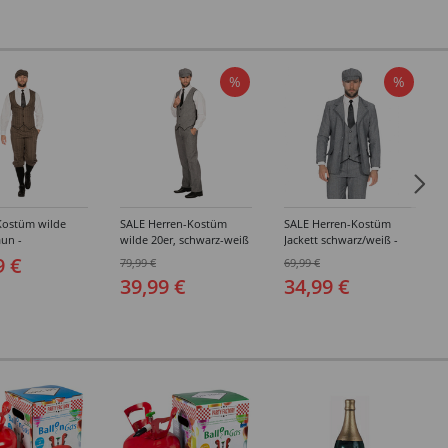
%
%
Kostüm wilde
SALE Herren-Kostüm
SALE Herren-Kostüm
aun -
wilde 20er, schwarz-weiß
Jackett schwarz/weiß -
edene Größen
- Verschiedene Größen
Verschiedene Größen
9 €
79,99 €
69,99 €
(48-64)
(48-64)
39,99 €
34,99 €