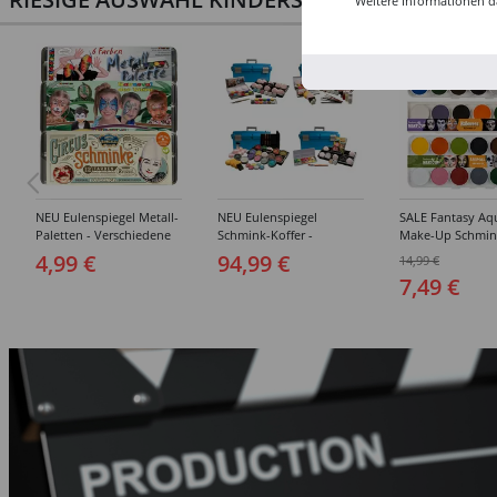
Weitere Informationen d
NEU Eulenspiegel Metall-
NEU Eulenspiegel
SALE Fantasy Aq
Paletten - Verschiedene
Schmink-Koffer -
Make-Up Schmin
Sets
Verschiedene
Wasserbasis, Mal
4,99 €
94,99 €
14,99 €
Ausführungen
Paletten - Versc
7,49 €
Ausführungen