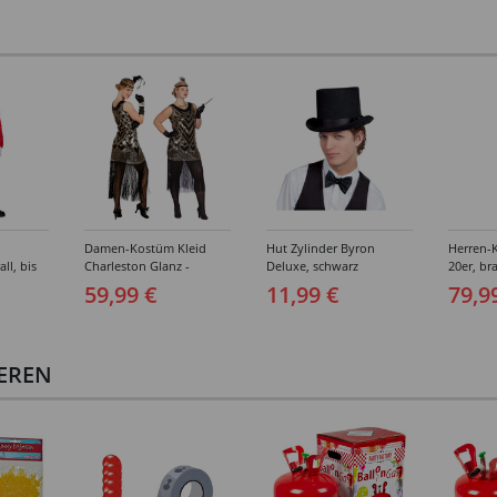
Damen-Kostüm Kleid
Hut Zylinder Byron
Herren-
ll, bis
Charleston Glanz -
Deluxe, schwarz
20er, br
Verschiedene Größen (S-
Verschi
59,99 €
11,99 €
79,9
XXL)
(46-64)
IEREN