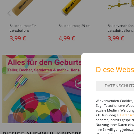
Ballonpumpe für
Ballonpumpe, 29 cm
Ballonverschlüss
Latexballons
Latexluftballons,
Stück
3,99 €
4,99 €
3,99 €
Diese Webs
Wir verwenden Cookies, 
Zugriffe auf unsere Web
soziale Medien, Werbung
z.B. für Google:
Datensc
anderen, bereits gespeic
Nutzung Ihrer Daten ein
Ihre Einwilligung jederz
RIESIGE AUSWAHL KINDERSCHMINKEN, PROF